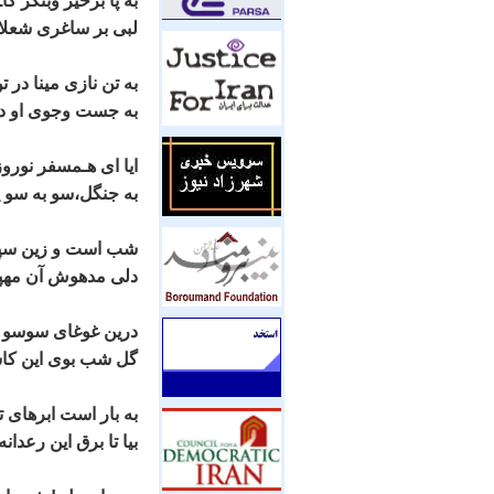
به پا برخيز وبنگر گا
لبی بر ساغری شعلان
به تن نازی مينا در تن
به جست وجوی او در 
ايا ای هـمسفر نوروز
به جنگل،سو به سو پ
شب است و زين سپهر
دلی مدهوش آن مهپا
درين غوغای سوسو ه
گل شب بوی اين کاشا
به بار است ابرهای 
بيا تا برق اين رعدانه