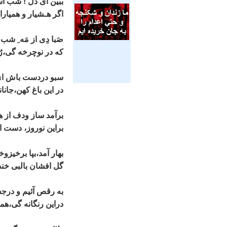
ببين ای دل ! شب ا
اگر هـشيار و همياران
صَبا دِی از مَه ِ شب 
که در نوچرخه گی،رُ
سبو دردست باش ای ي
در اين باغ کهن،جانان
برآمد ساز ودف از ه
براين نوروز، دست ا
بهار آمد،بپا برخيز
گل افشان بالبی خندا
به رقص آئيم و در
دراين رنگانه گی،همگ