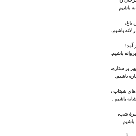
ـرخان را
ه باشيم
 باغ،
لانه باشيم.
 آمد!
روانه باشيم.
 پر ستاره،
ره باشيم.
ای شبتاب ،
نه باشيم .
تيرۀ شب،
 باشيم.