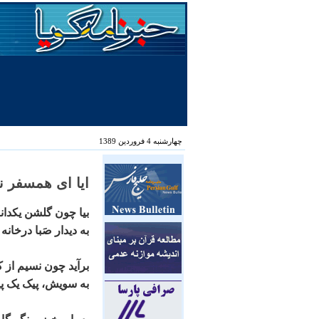
چهارشنبه 4 فروردین 1389
ايا ای همسفر ن
بيا چون گلشن يکدان
به ديدار صَبا درخانه
برآيد چون نسيم از 
به سويش، پيک يک پي