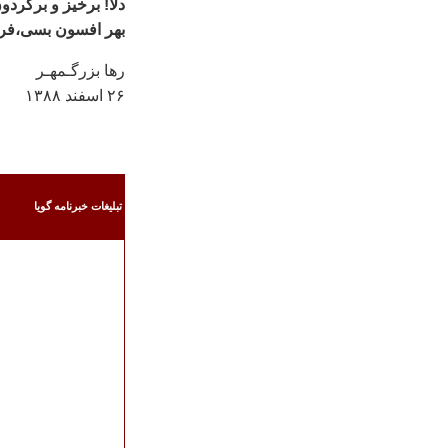
دلا! برخيز و برگردو
بهر افسون بسی،فرزا
رها بزرگـمهـر
۲۶ اسفند ۱۳۸۸
تبليغات خبرنامه گويا