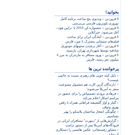
بخوانید!
6 فروردین »
ویدیوی پنج ساعت برنامه کامل
نوروزی تلویزیون فارسی بی‌بی‌سی
6 فروردین »
جشنواره کن 2010 با «رابین هود»
آغاز می‌شود، خبرآنلاین
6 فروردین »
آمادگی ايران برای ساخت
فيلم‌های سينمايی مشترک با چين، فارس
6 فروردین »
آغاز برچیدن ستونهای مونوریل
صادقیه توسط شهرداری تهران، پارسینه
6 فروردین »
ورود مسافر به مازندران به مرز 4
ميليون نفر رسيد، فارس
پرخواننده ترین ها
»
دلیل کینه جویی های رهبری نسبت به خاتمی
چیست؟
»
'دارندگان گرین کارت هم مشمول ممنوعیت
سفر به آمریکا می‌شوند'
»
فرهادی بزودی تصمیم‌اش را برای حضور در
مراسم اسکار اعلام می‌کند
»
گیتار و آواز گلشیفته فراهانی همراه با رقص
بهروز وثوقی
»
چگونگی انفجار ساختمان پلاسکو را بهتر
بشناسیم
»
گزارش‌هایی از "دیپورت" مسافران ایرانی در
فرودگاه‌های آمریکا پس از دستور ترامپ
»
مشاور رفسنجانی: عکس هاشمی را دستکاری
کرده‌اند