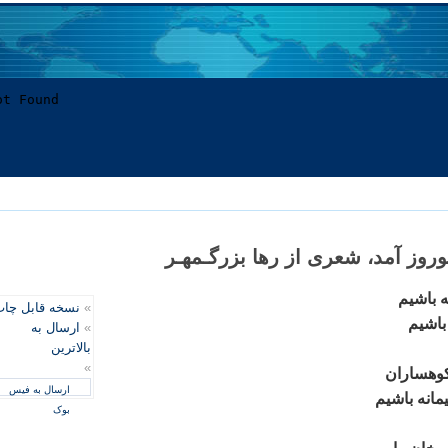
وروز آمد، شعری از رها بزرگـمهـر
ه باشيم
»
نسخه قابل چا
 باشيم
»
ارسال به
بالاترین
»
کوهساران
ارسال به فیس
مانه باشيم
بوک