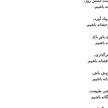
ست آبستن روز،
ه باشيم.
پيک آورد،
خشانه باشيم.
اورِ باغ،
ه باشيم.
رگذاری،
فشانه باشيم.
وخوش باش،
نه باشيم.
جشن طبيعت،
انه باشيم.