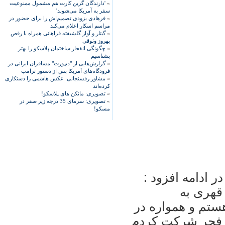
»
'دارندگان گرین کارت هم مشمول ممنوعیت
سفر به آمریکا می‌شوند'
»
فرهادی بزودی تصمیم‌اش را برای حضور در
مراسم اسکار اعلام می‌کند
»
گیتار و آواز گلشیفته فراهانی همراه با رقص
بهروز وثوقی
»
چگونگی انفجار ساختمان پلاسکو را بهتر
بشناسیم
»
گزارش‌هایی از "دیپورت" مسافران ایرانی در
فرودگاه‌های آمریکا پس از دستور ترامپ
»
مشاور رفسنجانی: عکس هاشمی را دستکاری
کرده‌اند
»
تصویری: مانکن های پلاسکو!
»
تصویری: سرمای 35 درجه زیر صفر در
مسکو!
 ادامه افزود :
 قهری به
ستم و همواره در
 فجر شرکت کردم