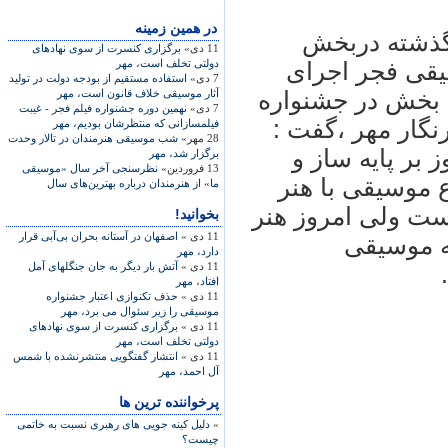
در همين زمينه
 گذشته دربخش
11 دی»
برگزاری کنسرت از سوی نهادهای
دولتی تخلف است، مهر
یقی فجر اجرای
7 دی»
استفاده مستقیم از بودجه دولت در تولید
ن بخش در جشنواره
آثار موسیقی خلاف قانون است، مهر
7 دی»
نهمین دوره جشنواره فیلم فجر - غیبت
گار مهر ،گفت :
فیلمسازانی که منتظرشان بودیم، مهر
28 مهر»
شب موسیقی هنرمندان در تالار وحدت
 بر پایه ساز و
برگزار شد، مهر
13 فروردین»
نظر‌سنجی آخر سال «موسیقی
 موسیقی با هنر
ما» از هنرمندان درباره بهترین‌های سال
ست ولی امروز هنر
بخوانید!
11 دی »
اصفهان در آستانه بحران بی‌آبی قرار
یه موسیقی
دارد، مهر
11 دی »
آتش بار دیگر به جان جنگلهای آمل
افتاد، مهر
11 دی »
حذف تکنوازی اعتبار جشنواره
موسیقی را زیر سئوال می برد، مهر
11 دی »
برگزاری کنسرت از سوی نهادهای
دولتی تخلف است، مهر
11 دی »
انتشار گفتگویی منتشرنشده با شمس
آل احمد، مهر
پرخواننده ترین ها
»
دلیل کینه جویی های رهبری نسبت به خاتمی
چیست؟