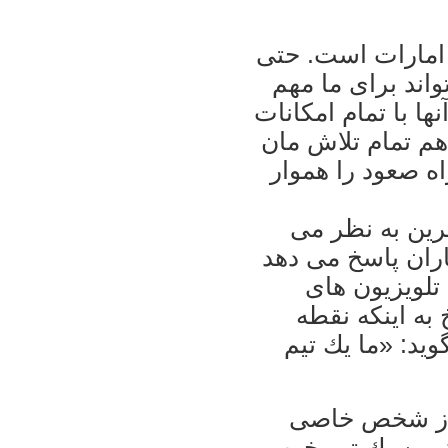
 امارات است. حتى
اند براى ما مهم
ها با تمام امكانات
 هم تمام تلاش مان
اه صعود را هموار
رين به نظر مى
ران پاسخ مى دهد
ى تلويزيون هاى
به اينكه نقطه
يد: «ما يك تيم
 از شخص خاصى
 زمين يك تيم خوب