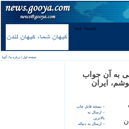
صفحه اول
|
درباره ما
|
گویا
ى به آن جواب
تم مى پوشم، ايران
»
نسخه قابل چاپ
»
ارسال به
بالاترین
ن
»
ارسال به دنباله