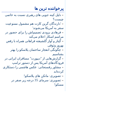
پرخواننده ترین ها
»
دلیل کینه جویی های رهبری نسبت به خاتمی
چیست؟
»
'دارندگان گرین کارت هم مشمول ممنوعیت
سفر به آمریکا می‌شوند'
»
فرهادی بزودی تصمیم‌اش را برای حضور در
مراسم اسکار اعلام می‌کند
»
گیتار و آواز گلشیفته فراهانی همراه با رقص
بهروز وثوقی
»
چگونگی انفجار ساختمان پلاسکو را بهتر
بشناسیم
»
گزارش‌هایی از "دیپورت" مسافران ایرانی در
فرودگاه‌های آمریکا پس از دستور ترامپ
»
مشاور رفسنجانی: عکس هاشمی را دستکاری
کرده‌اند
»
تصویری: مانکن های پلاسکو!
»
تصویری: سرمای 35 درجه زیر صفر در
مسکو!