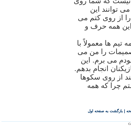
ب نيست كه شما روى
مى توانند اين
أله را حل كنند. اصلاً خودم شماره ۶ را از روى كتم مى
اين همه حرف و
تيم ها معمولاً با
 تصميمات را من مى
م ۴۰ نفر را با خودم مى برم. اين
يكنان انجام بدهم.
ر مجبور هستند از روى سكوها
تم چرا كه همه
حه
|
بازگشت به صفحه اول
Co