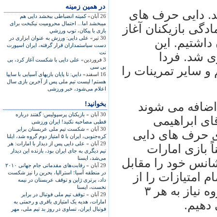
در همين زمينه
د. دايى حرف هاى
26 آبان»
کميته انضباطى ببخشد دايى هم
ميبخشد اما... احتمال محروميت نيکبخت براى
ادگى بازيكنان آغاز
بازى با پيکان، توپ ورزشي
30 تیر»
على دايى: ورزش به عنوان ابزارى در
داشتيم. اين
دست سياستمداران قرار گرفته، ایران اسپورت
نت
رى شد. فردا
3 فروردین»
علی دایی با شکست آغاز کرد، بی
بی سی
و ساير تمرينات را
16 اسفند»
دايي: تا پايان بازيهاى آسيايى با سايپا
هستم! ليست تيم‌ ملى پس از آخرين بازى سال
اعلام مى‌شود، خبر ورزشی
بخوانید!
 اضافه مى شوند
30 آبان »
بازيکنان پرسپوليس: گفتند درباره
آقاى ابراهيمى
قطبی مصاحبه نکنيد! ايران ورزشی
30 آبان »
شکست تيم ملی عربستان برابر
 حرف هاى دايى
کره‌‏جنوبی، ايران با ۵ امتياز دوم گروه شد، ايلنا
29 آبان »
علی دايی پس از ديدار با امارات: هر
ً بازى امارات
تيم ديگری به جای ايران بود، بازنده اين ديدار
می‌شد، ايسنا
شانس خود را مقابل
29 آبان »
رقابت‌های مقدماتی جام جهانی ۲۰۱۰
در منطقه آسيا؛ استراليا، بحرين را نيز شکست
م امتيازات را از
داد، برتری ژاپن و توقف عربستان در نيمه
نخست، ايسنا
ما بگيرند. ما هم براى صدرنشينى در گروه نياز به هر ۳
29 آبان »
توقف تيم ملی فوتبال در برابر
 دهيم.
امارات، هديه يک امتيازی باقری و رحمتی به
فوتبال ايران، تساوی در روز بد تيم ملی، مهر