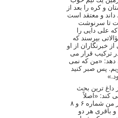
ان و كره را بعد از
 داند و معتقد است
اشت تا سرنوشت
كه على دايى را
الاتى بپرسند كه
از خبرنگاران از او
در تركيب قرار مى
دهد: «من كه نمى
ويم. پس صبر كنيد
د.»
 ملى يكى از داغ ترين بحث
كند: «اصلاً
شماره پيراهن چيز مهمى نيست. به نظر من شماره ۶ و ۸
م و باقرى هر دو