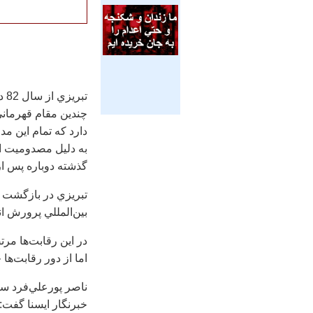
تب
به دليل مصدوميت از 
گذشته دوباره پس ا
تبريزي در بازگشت د
بين‌المللي پرورش اندام (IFBB) در قطر برگزار شد، عنوان قهرماني 
در اين رقابت‌ها مر
اما از دور رقابت‌ها
ناصر پورعلي‌فرد سر
خبرنگار ايسنا گفت: