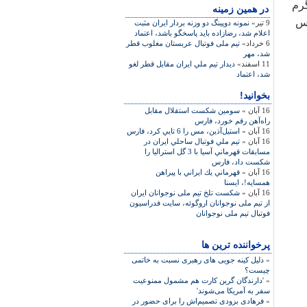
ي پرورش اندام‌كار وزن 90 كيلوگرم
در همين زمينه
يس
9 تیر»
نمونه دوپينگ دو وزنه بردار ايران مثبت
اعلام شد، رضازاده بايد پاسخگو باشد، اعتماد
6 خرداد»
تيم ملی فوتبال عربستان مغلوب قطر
شد، مهر
11 اسفند»
ديدار تيم ملي ايران مقابل قطر لغو
شد، اعتماد
بخوانید!
16 آبان »
سومين شكست استقلال مقابل
راه‌آهن رقم خورد، فارس
16 آبان »
استيل‌آذين، مس را 6 تايي كرد، فارس
16 آبان »
تيم ملي فوتبال ساحلي ايران در
مسابقات قهرماني آسيا با 3 گل استراليا را
شكست داد، فارس
16 آبان »
قهرماني يك ايراني با پيراهن
همسايه!، ايسنا
16 آبان »
شکست تلخ تیم ملی نوجوانان ایران
از تیم ملی نوجوانان اروگوئه، سایت فدراسیون
فوتبال تیم ملی نوجوانان
پرخواننده ترین ها
»
دلیل کینه جویی های رهبری نسبت به خاتمی
چیست؟
»
'دارندگان گرین کارت هم مشمول ممنوعیت
سفر به آمریکا می‌شوند'
»
فرهادی بزودی تصمیم‌اش را برای حضور در