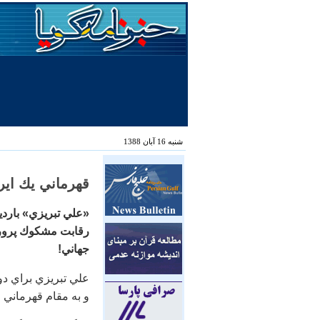
شنبه 16 آبان 1388
قهرماني يك ايرا
«علي تبريزي» باردي
رقابت مشكوك پرورش‌
جهاني!
علي تبريزي براي دو
و به مقام قهرماني