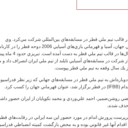
ريزي از سال 82 در قالب تيم ملي قطر در مسابقه‌هاي بين‌المللي شركت مي‌كرد. وي
چندين مقام قهرماني جهان، آسيا و قهرماني بازي‌هاي آسيايي 2006 دوحه قطر را در ك
دارد كه تمام اين مدال‌ها در قالب تيم ملي قطر به دست آمده است. تب
شركت در مسابقه‌هاي آسيايي تايلند از تيم ملي ايران انصراف داد و م
ز يك سال وقفه به تيم ملي قطر پيوست.
وباره‌اش به تيم ملي قطر در مسابقه‌هاي جهاني كه زير نظر فدراسيو
جهان را كسب كرد.
تضي روشن‌ضمير، احمد علي‌وردي و محمد نكوپايان از ايران حضور داشت
 حذف شدند.
پرست پرورش اندام در مورد حضور اين سه ايراني در رقابت‌هاي قطر 
 اقدام آنها غير قانوني بوده و به محض بازگشت كميته انضباطي فدراسي