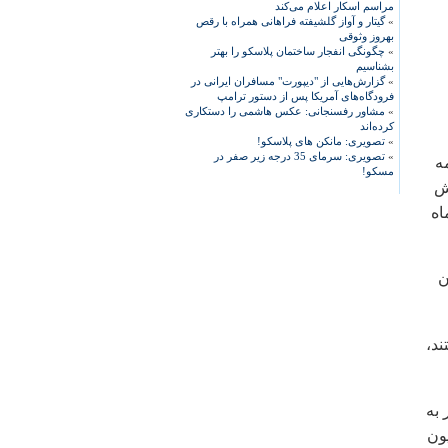
مراسم اسکار اعلام می‌کند
»
گیتار و آواز گلشیفته فراهانی همراه با رقص
بهروز وثوقی
»
چگونگی انفجار ساختمان پلاسکو را بهتر
بشناسیم
»
گزارش‌هایی از "دیپورت" مسافران ایرانی در
فرودگاه‌های آمریکا پس از دستور ترامپ
»
مشاور رفسنجانی: عکس هاشمی را دستکاری
کرده‌اند
»
تصویری: مانکن های پلاسکو!
»
تصویری: سرمای 35 درجه زیر صفر در
ارنامه
مسکو!
ريزي حدود 4 ماه پيش
اه
ن
ند،
به
ون