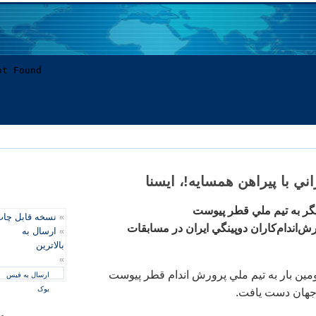
ني با پيراهن همسايه!، ايسنا
گر به تيم ملي قطر پيوست
»
نسخه قابل چا
اندام‌كاران دوپينگي ايران در مسابقات
»
ارسال به
بالاترین
»
مين بار به تيم ملي پرورش اندام قطر پيوست
ارسال به فیس
بوک
 جهان دست يافت.