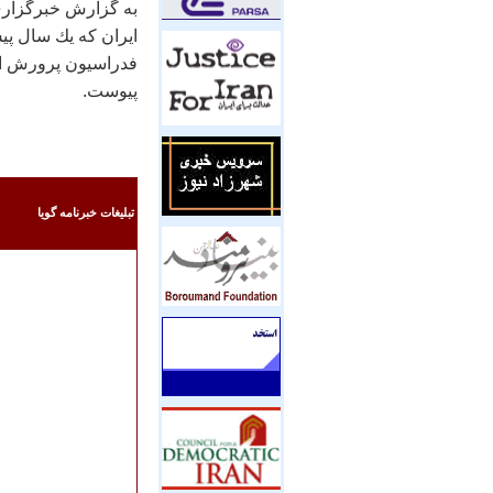
ايران كه يك سال پ
فدراسيون پرورش اندا
پيوست.
تبليغات خبرنامه گويا