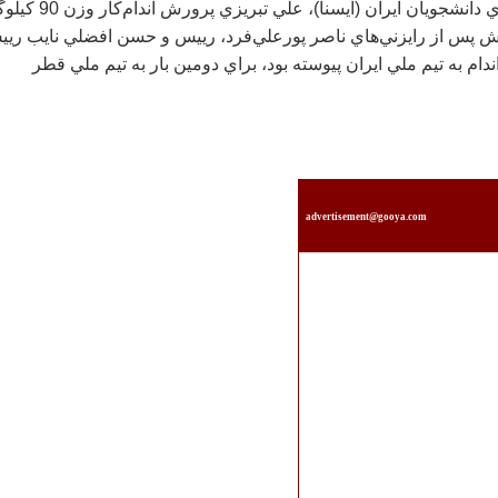
به گزارش خبرگزاري دانشجويان ايران (ايسنا)، علي تبريز
يش پس از رايزني‌هاي ناصر پورعلي‌فرد، رييس و حسن افضلي نايب ري
م به تيم ملي ايران پيوسته بود، براي دومين بار به تيم ملي قطر
advertisement@gooya.com