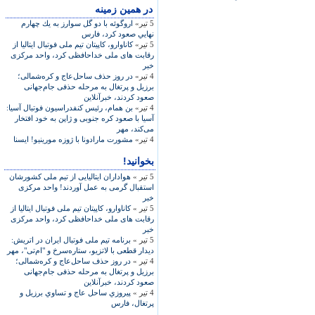
در همين زمينه
5 تیر»
اروگوئه با دو گل سوارز به يك چهارم
نهايي صعود كرد، فارس
5 تیر»
کاناوارو، کاپيتان تيم ملی فوتبال ايتاليا از
رقابت های ملی خداحافظی کرد، واحد مرکزی
خبر
4 تیر»
در روز حذف ساحل‌عاج و کره‌شمالی؛
برزیل و پرتغال به مرحله حذفی جام‌جهانی
صعود کردند، خبرآنلاين
4 تیر»
بن همام، رئيس کنفدراسيون فوتبال آسيا:
آسيا با صعود کره جنوبی و ژاپن به خود افتخار
می‌کند، مهر
4 تیر»
مشورت مارادونا با ژوزه مورينيو! ايسنا
بخوانید!
5 تیر »
هواداران ايتاليايی از تيم ملی کشورشان
استقبال گرمی به عمل آوردند! واحد مرکزی
خبر
5 تیر »
کاناوارو، کاپيتان تيم ملی فوتبال ايتاليا از
رقابت های ملی خداحافظی کرد، واحد مرکزی
خبر
5 تیر »
برنامه تيم ملی فوتبال ايران در اتريش:
ديدار قطعی با لاتزيو، ستاره‌سرخ و "ام‌تی‌"، مهر
4 تیر »
در روز حذف ساحل‌عاج و کره‌شمالی؛
برزیل و پرتغال به مرحله حذفی جام‌جهانی
صعود کردند، خبرآنلاين
4 تیر »
پيروزي ساحل عاج و تساوي برزيل و
پرتغال، فارس