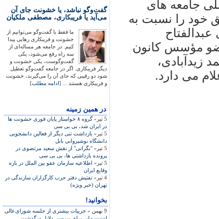
ن المللی جامعه های
گفت‌وگو نباشد، یا خشونت جای آن
انی عميق خود را نسبت به
می‌آید یا فریبکاری، مصطفی ملکیان
عبدالفتاح
ما فقط با گفت‌وگو می‌توانیم از
خشونت و فریبکاری رهایی پیدا
عضو مؤسس کانون
کنیم. در جامعه هر مساله‌ای از
سه راه رفع می‌شود، یکی
) و آقای احمد زيدآبادی،
گفت‌وگوست، یکی خشونت و
دیگر فریبکاری. اگر در جامعه گفت‌وگو تعطیل
ام می دارد.
شود دو رقیبی که جای آن را می‌گیرند، خشونت
و فریبکاری هستند ... [
ادامه مطلب
]
در همين زمينه
5 تیر»
گروه ۸ خواستار پايان فوری خشونت ها
در ايران شد، بی بی سی
5 تیر»
بازداشت تنی دیگر از فعالين دانشجويی
دانشگاه نوشيروانی بابل
5 تیر»
"نگرانی" از نقش سعيد مرتضوی در
پرونده بازداشتی ها، بی بی سی
5 تیر»
اطلاعيه سازمان عفو بين الملل در باره
وقايع ايران
4 تیر»
تفتيش دفتر حزب کارگزاران سازندگی در
تهران (خبر ويژه)
بخوانید!
9 بهمن »
جزییات بیشتری از جلسه شورای‌عالی
امنیت ملی برای بررسی دلایل درگذشت