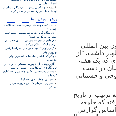
آیت‌الله هاشمی
9 بهمن »
چه کسی دستور پلمپ دفاتر مشاوران
آیت‌الله هاشمی رفسنجانی را صادر کرد؟
پرخواننده ترین ها
»
دلیل کینه جویی های رهبری نسبت به خاتمی
چیست؟
»
'دارندگان گرین کارت هم مشمول ممنوعیت
سفر به آمریکا می‌شوند'
»
فرهادی بزودی تصمیم‌اش را برای حضور در
ن بين المللی
مراسم اسکار اعلام می‌کند
»
گیتار و آواز گلشیفته فراهانی همراه با رقص
هار داشت: "از
بهروز وثوقی
»
چگونگی انفجار ساختمان پلاسکو را بهتر
ی که يک هفته
بشناسیم
»
گزارش‌هایی از "دیپورت" مسافران ایرانی در
شان در دست
فرودگاه‌های آمریکا پس از دستور ترامپ
»
مشاور رفسنجانی: عکس هاشمی را دستکاری
وحی و جسمانی
کرده‌اند
»
تصویری: مانکن های پلاسکو!
»
تصویری: سرمای 35 درجه زیر صفر در
مسکو!
 ترتيب از تاريخ
ورت گرفته که جامعه
راساس گزارش