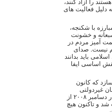
تند را آزاد کنند،
ه دليل فعاليت های
ارزه با شکنجه،
بعانه و خشونت
مت آميز مردم در
لم نيست. صدای
سلامی بايد بدانند
نقش اساسی ايفا
زد که کانون
ان غيردولتی
مستقل در زمينه حقوق بشر در ايران، در دسامبر ۲۰۰۸ از
شد و تاکنون هيچ
.