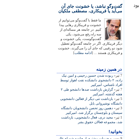
ود
گفت‌وگو نباشد، یا خشونت جای آن
می‌آید یا فریبکاری، مصطفی ملکیان
ما فقط با گفت‌وگو می‌توانیم از
خشونت و فریبکاری رهایی پیدا
کنیم. در جامعه هر مساله‌ای از
سه راه رفع می‌شود، یکی
گفت‌وگوست، یکی خشونت و
دیگر فریبکاری. اگر در جامعه گفت‌وگو تعطیل
شود دو رقیبی که جای آن را می‌گیرند، خشونت
و فریبکاری هستند ... [
ادامه مطلب
]
در همين زمينه
7 تیر»
ربوده شدن حسين رحيمی و امين نيک
زاده، ۲ دانشجوی دانشکده نفت اهواز توسط
افراد ناشناس، اميرکبير
7 تیر»
گزارش بازداشت صدها دانشجو طی ۲
هفته گذشته، اميرکبير
5 تیر»
بازداشت تنی دیگر از فعالين دانشجويی
دانشگاه نوشيروانی بابل
3 تیر»
دهمين روز تحصن دانشجويان دانشگاه
سيستان و بلوچستان برگزار شد، اميرکبير
1 تیر»
مجيد دری، فعال دانشجويی، بازداشت
شد، مجموعه فعالان حقوق بشر
بخوانید!
9 بهمن »
جزییات بیشتری از جلسه شورای‌عالی