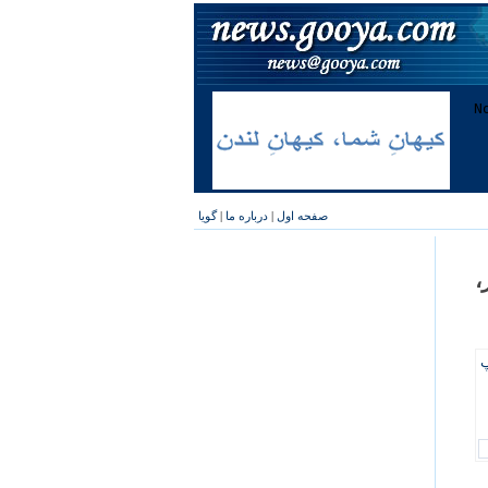
صفحه اول
|
درباره ما
|
گویا
،
پ