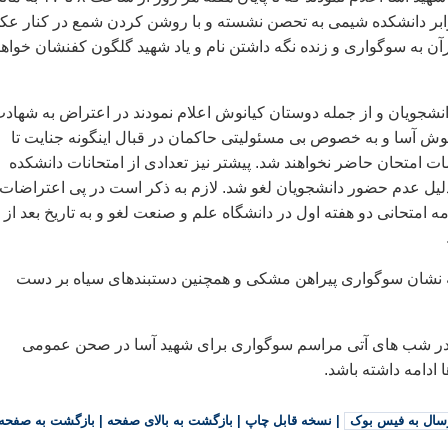
رابر دانشکده شيمی به تحصن نشسته و با روشن کردن شمع در کنار ع
ن به سوگواری و زنده نگه داشتن نام و ياد شهيد گلگون کفنشان خواهن
انشجويان و از جمله دوستان کيانوش اعلام نمودند در اعتراض به شهاد
وش آسا و به خصوص بی مسئوليتی حاکمان در قبال اينگونه جنايت تا
ات امتحان حاضر نخواهند شد. پيشتر نيز تعدادی از امتحانات دانشکده
يل عدم حضور دانشجويان لغو شد. لازم به ذکر است در پی اعتراضات
ه نشان سوگواری پيراهن مشکی و همچنين دستبندهای سياه بر دست
در شب های آتی مراسم سوگواری برای شهيد آسا در صحن عمومی
 ادامه داشته باشد.
سال به فیس بوک
|
نسخه قابل چاپ
|
بازگشت به بالای صفحه
|
بازگشت به صفحه 