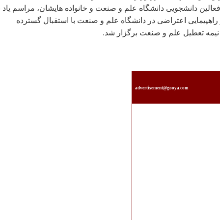
عالين دانشجويی دانشگاه علم و صنعت و خانواده هايشان، مراسم ياد ب
راهپيمايی اعتراضی در دانشگاه علم و صنعت با استقبال گسترده
نيمه تعطيل علم و صنعت برگزار شد.
advertisement@gooya.com