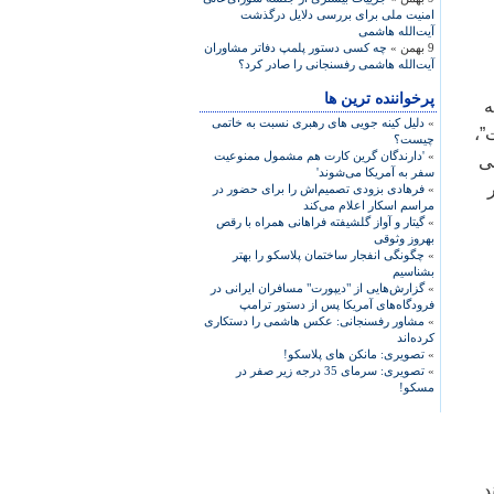
امنیت ملی برای بررسی دلایل درگذشت
آیت‌الله هاشمی
9 بهمن »
چه کسی دستور پلمپ دفاتر مشاوران
آیت‌الله هاشمی رفسنجانی را صادر کرد؟
پرخواننده ترین ها
ه
»
دلیل کینه جویی های رهبری نسبت به خاتمی
”،
چیست؟
»
'دارندگان گرین کارت هم مشمول ممنوعیت
ی
سفر به آمریکا می‌شوند'
»
فرهادی بزودی تصمیم‌اش را برای حضور در
مراسم اسکار اعلام می‌کند
»
گیتار و آواز گلشیفته فراهانی همراه با رقص
بهروز وثوقی
»
چگونگی انفجار ساختمان پلاسکو را بهتر
بشناسیم
»
گزارش‌هایی از "دیپورت" مسافران ایرانی در
فرودگاه‌های آمریکا پس از دستور ترامپ
»
مشاور رفسنجانی: عکس هاشمی را دستکاری
کرده‌اند
»
تصویری: مانکن های پلاسکو!
»
تصویری: سرمای 35 درجه زیر صفر در
مسکو!
۸ تا ۱۷ به مانند