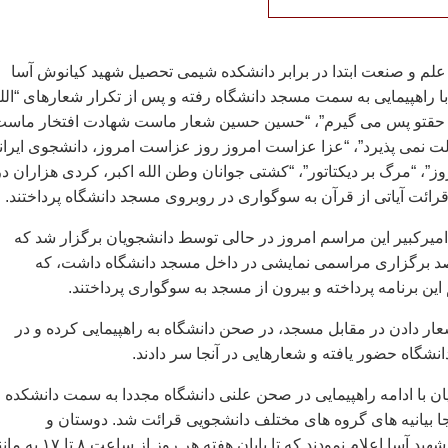
علم و صنعت ابتدا در برابر دانشکده شيمی تحصيل شهيد کيانوش آسا
 راهپيمايی به سمت مسجد دانشگاه رفته و پس از تکرار شعارهای “الل
دم حقتو پس می گيرم”، “حسين حسين شعار ماست شهادت افتخار ماست
ت نمی پذيرد”، “عزا عزاست امروز روز عزاست امروز، دانشجوی ايران
 “مرگ بر ديکتاتور”، “کشتی جوانان وطن الله اکبر، کردی هزاران در
ا قرائت آياتی از قرآن به سوگواری در روبروی مسجد دانشگاه پرداختند.
ميرکبير اين مراسم امروز در حالی توسط دانشجويان برگزار شد که
د برگزاری مراسمی نمايشی در داخل مسجد دانشگاه داشت، که
اين برنامه پرداخته و بيرون از مسجد به سوگواری پرداختند.
ار دادن در مقابل مسجد، در صحن دانشگاه به راهپيمايی کرده و در
نشگاه حضور يافته و شعارهايی در آنجا سر دادند.
يان با ادامه راهپيمايی در صحن علنی دانشگاه مجددا به سمت دانشکده
جا بيانيه های گروه های مختلف دانشجويی قرائت شد. دوستان و
همدانشکده ای های شهيد آسا اعلام نمودند که تا پايان هفته هر روز از ساعت 