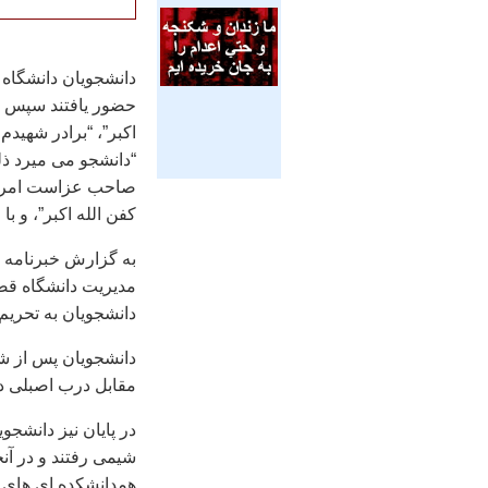
دانشجويان دانشگاه 
حضور يافتند سپس با
اکبر”، “برادر شهي
“دانشجو می ميرد ذل
صاحب عزاست امروز”،
کفن الله اکبر”، و ب
به گزارش خبرنامه ا
مديريت دانشگاه قص
دانشجويان به تحريم 
دانشجويان پس از شع
مقابل درب اصبلی دا
در پايان نيز دانشجو
شيمی رفتند و در آن