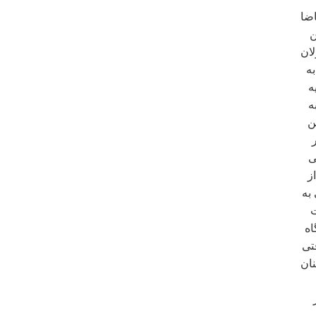
ضا
ن
لان
به
ه
ه
ن
ی
ز
به
ت
اه
تی
نان