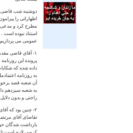
دوشنبه شب قاضی م
اظهاراتی را پيرامو
مطرح کرد و مدعی ش
استناد نبوده است . د
عمومی می پردازيم 
۱- آقای قاضی مقدم
پرونده اين روزنامه 
داده شده که شکايات
به روزنامه اعتمادم
آن شعبه قصد برخورد
به شعبه سيزدهم داد
راحتی و بدون دلايل 
۲- چنين بود که آ
تقاضای آقای مرتضو
بازداشت شدگان حواد
کروبی لازم است تا 