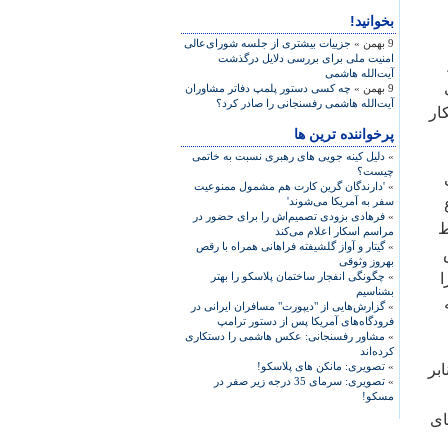
بخوانید!
9 بهمن »
جزییات بیشتری از جلسه شورای‌عالی
امنیت ملی برای بررسی دلایل درگذشت
آیت‌الله هاشمی
9 بهمن »
چه کسی دستور پلمپ دفاتر مشاوران
آیت‌الله هاشمی رفسنجانی را صادر کرد؟
ار
پرخواننده ترین ها
»
دلیل کینه جویی های رهبری نسبت به خاتمی
چیست؟
»
'دارندگان گرین کارت هم مشمول ممنوعیت
سفر به آمریکا می‌شوند'
»
فرهادی بزودی تصمیم‌اش را برای حضور در
ط
مراسم اسکار اعلام می‌کند
»
گیتار و آواز گلشیفته فراهانی همراه با رقص
بهروز وثوقی
ا
»
چگونگی انفجار ساختمان پلاسکو را بهتر
بشناسیم
»
گزارش‌هایی از "دیپورت" مسافران ایرانی در
فرودگاه‌های آمریکا پس از دستور ترامپ
»
مشاور رفسنجانی: عکس هاشمی را دستکاری
کرده‌اند
»
تصویری: مانکن های پلاسکو!
بر
»
تصویری: سرمای 35 درجه زیر صفر در
مسکو!
ای