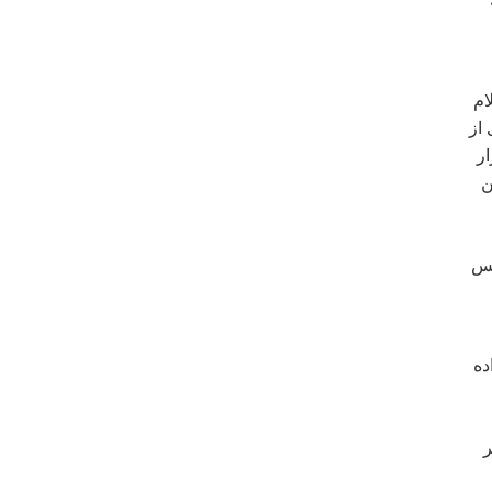
ام
از
ر
ن
پس
ده
ر