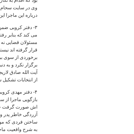
بود که اقدام به نگ
وی در سايت سحام ني
درباره اين ماجرا اين
۳- دفتر کروبی ضمن
می کند که بنابر ر
مسئولان قضايی نه ت
قرار گرفته اند نيست
برخوردی از سوی برخ
برگزار نکرد و به دن
آيت الله صادق لار
از انتخابات تشکيل ش
۴- دفتر مهدی کروب
بازگويی ماجرا از سو
اش صورت گرفت چون 
آزردگی خاطر پدر و
ساختن فردی که مور
به شرح واقعيت ماجر