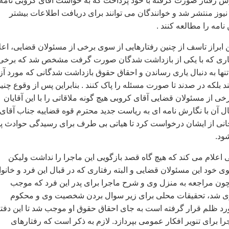
ارش رفتار صورت گرفته با خود پرداخت که به خواست آقای کروبی نامه
وز منتشر شد و خوانندگان می توانند برای دريافت اطلاعات بيشتر
 نامه را مطالعه کنند .
 ابراز تاسف از چنين رفتارهايی از سوی برخی از مسئولان قضايی، اعل
فتاری که با يکی از بازداشت شدگان صورت گرفت مشخص شد که برخی 
نها به دنبال ياری رساندن و احقاق حقوق بازداشت شدگانی که مورد آزا
ند بلکه در صدند تا صورت مسئله را پاک کنند . بنابراين پس از وقوع چني
ی از مسئولان قضايی آقای کروبی هيچ گونه ملاقاتی را با اين آقايان
بال آن با نگارش نامه ای به رياست جديد محترم قوه قضاييه جناب آقای
يجانی از ايشان درخواست کرد تا هياتی بی طرف برای رسيدگی حوادث 
ود.
ی اعلام می کند که هيچ گاه قصد بازگويی اين ماجرا را نداشت وليکن
ی خود اين مسئولان قضايی و البته رفتاری که در قبال اين فرد و خانوا
مراجعه به منزل وی و شرح ماجرا برای پدر اين فرد که موجب
ی شد، تحقيقات محلی برای زير سوال بردن شخصيت وی و محکوم
د ظلم قرار گرفته است به جای احقاق حقوق او موجب شد تا اين دفت
ا برای تنوير افکار عمومی بپردازد. لازم به ذکر است که رفتارهای