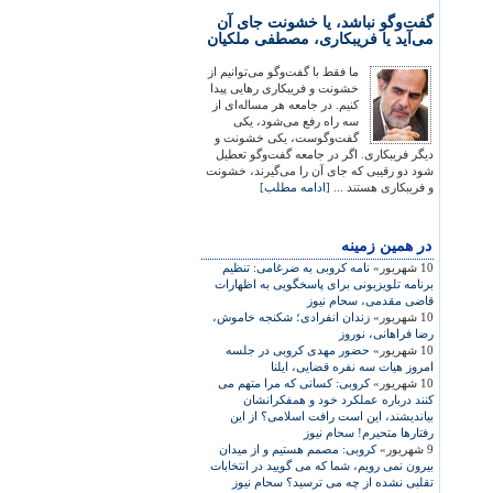
گفت‌وگو نباشد، یا خشونت جای آن
می‌آید یا فریبکاری، مصطفی ملکیان
ما فقط با گفت‌وگو می‌توانیم از
خشونت و فریبکاری رهایی پیدا
کنیم. در جامعه هر مساله‌ای از
سه راه رفع می‌شود، یکی
گفت‌وگوست، یکی خشونت و
دیگر فریبکاری. اگر در جامعه گفت‌وگو تعطیل
شود دو رقیبی که جای آن را می‌گیرند، خشونت
و فریبکاری هستند ... [
ادامه مطلب
]
در همين زمينه
10 شهریور»
نامه کروبی به ضرغامی: تنظيم
برنامه تلويزيونی برای پاسخگويی به اظهارات
قاضی مقدمی، سحام نيوز
10 شهریور»
زندان انفرادی؛ شکنجه خاموش،
رضا فراهانی، نوروز
10 شهریور»
حضور مهدی کروبی در جلسه
امروز هيات سه نفره قضايی، ايلنا
10 شهریور»
کروبی: کسانی که مرا متهم می
کنند درباره عملکرد خود و همفکرانشان
بيانديشند، اين است رافت اسلامی؟ از اين
رفتارها متحيرم! سحام نيوز
9 شهریور»
کروبی: مصمم هستيم و از ميدان
بيرون نمی رويم، شما که می گوييد در انتخابات
تقلبی نشده از چه می ترسيد؟ سحام نيوز