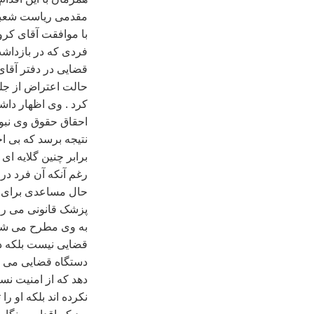
مقدمی رياست شعبه 
با موافقت آقای کروب
فردی که در بازداشت 
قضايی در دفتر آقای
حالت اعتراض از جلس
کرد . وی اظهار داش
احقاق حقوق وی نبود
نتيجه برسد که بی ا
برابر چنين گلايه ای
رغم آنکه آن فرد در
حال مساعدی برای ر
پزشک قانونی می رو
به وی مطرح می شود
قضايی نيست بلکه در
دستگاه قضايی می خوا
دهد که از امنيت نسب
نکرده اند بلکه او را