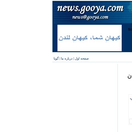
صفحه اول
|
درباره ما
|
گویا
ن
پ