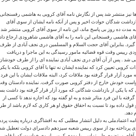
ها نيز منتشر شد پس از نگارش نامه آقای کروبی به هاشمی رفسنجانی
ازداشت شدگان حوادث اخير و پس از آنکه نامه ايشان از سوی آقای
مدت ده روز بی پاسخ ماند، اين نامه از سوی آقای کروبی منتشر شد 
آقای هاشمی رفسنجانی اين نامه را به آقای هاشمی شاهرودی ارجاع داد 
يرد. بنابراين آقای حجت السلام و المسلمين دری نجف آبادی از طرف
ی رييس وقت قوه قضائيه مامور رسيدگی به اين ماجرا و دريافت
 شد . پس از آن آقای دری نجف آبادی نماينده ای را از طرف خودشان
 کروبی تعيين کرد که نماينده ايشان نه تنها با آقای کروبی بلکه با يکی
ورد آزار قرار گرفته بود ملاقات کرد، البته ملاقات ايشان با اين فرد
است خودش خارج از دفتر کروبی صورت گرفت. نماينده دادستان وق
که با يکی از بازداشت شدگانی که مورد آزار قرار گرفته بود داشت بسي
فته با اين فرد متاثر شده و به او گفته بود که اجازه ندهد تا کسی از
 قول داده بود تا نسبت به احقاق حقوق او هر کاری که لازم باشد از طر
 دهد.
مه اعتمادملی به دليل انتشار مطلبی که به افشاگری درباره پشت پرده
ی پرداخته بود از سوی رييس شعبه سيزدهم دادسرای دولت تعطيل شد
ام آقای مرتضوی طی تماسی با مهدی کروبی از وی خواست که با قاضی