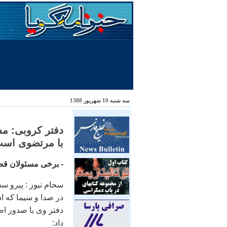
سه شنبه 10 شهریور 1388
دفتر کروبی: مس
با مرتضوی است
- برخی مسئولان قض
سحام نيوز : پيرو 
در صدا و سيما که ا
دفتر وی با صدور اط
داد: