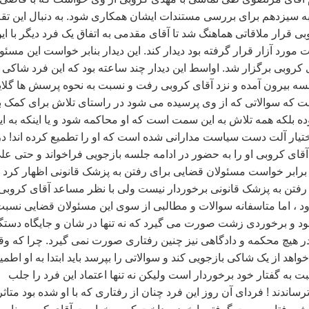
سيزدهم برای بررسی مستندات ايشان همکاری شود. به دنبال اين تقا
ی قرار ملاقاتی هماهنگ شد تا آقای مقدمی به اتفاق يک فرد ديگر با اي
مورد آزار قرار گرفته بود ديدار کند. اين ديدار بنابر خواست اين مسئو
 کروبی برگزار شد. اواسط اين ديدار چند ساعته بود که اين فرد شاکی 
ه بيرون آمده و نزد آقای کروبی رفت و نسبت به نحوه پرسش ها گلاي
ت که سوالاتی که از وی پرسيده می شود در راستای تلاش برای کمک ب
ه بلکه همه تلاش به اين سمت است که او محاکمه شود و يا اينکه به اي
ختيار آلت دست سياست مدارانی شده است که او را تطميع کرده اند! در
 آقای کروبی او را به حضور در ادامه جلسه بازجويی فراخواند و حتی عل
 برابر خواست مسئولان قضايی برای رفتن به پزشک قانونی اظهار کرد ا
فتن به پزشک قانونی برخوردار نيست ولی با نظر مساعد آقای کروبی 
د ، اما متاسفانه سوالات و مطالبی از سوی اين مسئولان قضايی نسب
 و برخوردی زشت صورت می گيرد که نه تنها در شان و جايگاه دستگ
 هيچ محکمه و دادگاهی نيز چنين رفتاری صورت نمی گيرد. چرا که وق
هد از يک شاکی بازجويی کند و سوالاتی را بپرسد بايد ابتدا به او اطمي
ت به گفتار خود برخوردار است وليکن نه تنها اعتماد اين فرد را جلب
 ترساندند ! فردای آن روز اين فرد چنان از رفتاری که با او شده بود متاثر