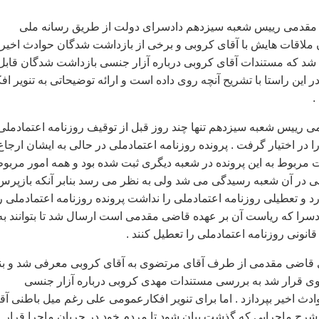
قدمی رييس شعبه سيزدهم دادسرای دولت از طريق رسانه ملی
ن ملاقات هايش با آقای کروبی و برخی از بازداشت شدگان حوادث اخير
د که مستندات آقای کروبی درباره آزار جنسی بازداشت شدگان قابل
ر اين راستا با تشريح آنچه روی داده است و ارائه توضيحاتی به تنوير افک
.
ی رييس شعبه سيزدهم تنها چند روز قبل از توقيف روزنامه اعتمادملی
را در اختيار گرفت . پرونده روزنامه اعتمادملی در حالی به ايشان ارجاع
 مربوط به اين پرونده در شعبه ديگری ثبت شده بود و همه امور مربو
لی در آن شعبه رسيدگی می شد ولی به نظر می رسد بنابر آنکه بازپرس
 و تعطيلی روزنامه اعتمادملی را نداشت پرونده روزنامه اعتمادملی ر
سرا که رياست آن بر عهده قاضی مقدمی است ارسال شد تا بتوانند به
قانونی روزنامه اعتمادملی را تعطيل کنند .
قای قاضی مقدمی از طرف آقای مرتضوی به آقای کروبی معرفی شد و بنا
ی قرار شد به بررسی مستندات مهدی کروبی درباره آزار جنسی
ث اخير بپردازد . اما برای تنوير افکارعمومی علی رغم ميل باطنی آق
شرح ماجرايی که گذشت بيان شود تا مردم خود در جريان ماجرا قرار