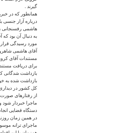
گيرند .
همانطور که در خبر
درباره آزار جنسی ب
هاشمی رفسنجانی به 
به دنبال آن بود که 
مورد رسيدگی قرار گ
آقای هاشمی شاهرود
مستندات آقای کروبی
برای دريافت مستندات
بازداشت شدگانی که م
بازداشت شده به خو
کل کشور در ديداری 
از رفتارهای صورت گر
ماجرا خبردار شود و
دستگاه قضايی انجام
در همين زمان روزنا
ماجرای ترانه موسو
همزمان با اين اقد