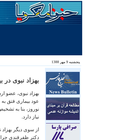
پنجشنبه 9 مهر 1388
بهزاد نبوی در 
بهزاد نبوی، عضو ار
عود بيماری فتق به ب
نوروز، بنا به تشخيص
نياز دارد.
از سوی ديگر بهزاد 
دکتر ظفرقندی جراح