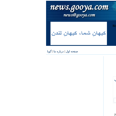
صفحه اول
|
درباره ما
|
گویا
پ
د