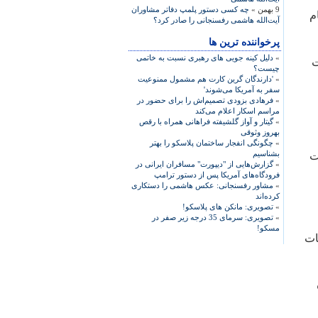
9 بهمن »
چه کسی دستور پلمپ دفاتر مشاوران
م
آیت‌الله هاشمی رفسنجانی را صادر کرد؟
پرخواننده ترین ها
»
دلیل کینه جویی های رهبری نسبت به خاتمی
ت
چیست؟
»
'دارندگان گرین کارت هم مشمول ممنوعیت
سفر به آمریکا می‌شوند'
»
فرهادی بزودی تصمیم‌اش را برای حضور در
مراسم اسکار اعلام می‌کند
»
گیتار و آواز گلشیفته فراهانی همراه با رقص
بهروز وثوقی
»
چگونگی انفجار ساختمان پلاسکو را بهتر
بشناسیم
د بازداشت
»
گزارش‌هایی از "دیپورت" مسافران ایرانی در
فرودگاه‌های آمریکا پس از دستور ترامپ
»
مشاور رفسنجانی: عکس هاشمی را دستکاری
کرده‌اند
»
تصویری: مانکن های پلاسکو!
»
تصویری: سرمای 35 درجه زیر صفر در
مسکو!
ات