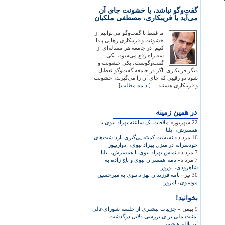
گفت‌وگو نباشد، یا خشونت جای آن
می‌آید یا فریبکاری، مصطفی ملکیان
ما فقط با گفت‌وگو می‌توانیم از
خشونت و فریبکاری رهایی پیدا
کنیم. در جامعه هر مساله‌ای از
سه راه رفع می‌شود، یکی
گفت‌وگوست، یکی خشونت و
دیگر فریبکاری. اگر در جامعه گفت‌وگو تعطیل
شود دو رقیبی که جای آن را می‌گیرند، خشونت
و فریبکاری هستند ... [
ادامه مطلب
]
در همين زمينه
22 شهریور»
ملاقات يک ساعته بهزاد نبوی با
همسرش، ايلنا
16 مرداد»
نشست کميته پی‌گيری بازداشت‌های
خودسرانه در منزل بهزاد نبوی، ادوارنيوز
7 مرداد»
تماس بهزاد نبوی با همسرش، ايلنا
7 مرداد»
نامه همسران نبوی و تاج زاده به
شاهرودی، نوروز
30 تیر»
نامه فرزندان بهزاد نبوی به ميرحسين
موسوی، امروز
بخوانید!
9 بهمن »
جزییات بیشتری از جلسه شورای‌عالی
امنیت ملی برای بررسی دلایل درگذشت
آیت‌الله هاشمی