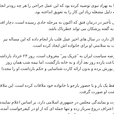
به بهزاد نبوی توصيه کرده بود که اين عمل جراحی را هر چه زودتر انجا
 دليل مشغله زياد اين کار را به تعويق انداخته بود.
 تأخير در درمان فتق که اکنون به مرحله حادی رسيده است، دچار اف
ه گفته پزشکان می تواند خطرناک باشد.
د نبوی که ۶۷ سال دارد، در سال های اخير عمل قلب باز انجام داده که اين مساله نيز
ت به سلامتی او برای خانواده اش ايجاد کرده است.
بهزاد نبوی که در عرصه سياست ايران به "چريک پير" معروف است، روز ۲۳ خردا
عت يازده روز بعد آزاد و به خانه بازگشت، اما نيمه شب همان روز
 يورش برده و بدون ارائه کارت شناسايی و حکم بازداشت او را مجددا
قط يک بار و با حضور بازجو با خانواده خود ملاقات کرده است. اين ملاق
داشت او صورت گرفت.
ت و نمايندگی مجلس در جمهوری اسلامی دارد، بر اساس اعلام نماينده
اعتراف دروغ سرباز زده و تنها جمله ای که از او در کيفرخواست آمده،