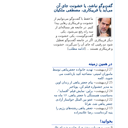
گفت‌وگو نباشد، یا خشونت جای آن
می‌آید یا فریبکاری، مصطفی ملکیان
ما فقط با گفت‌وگو می‌توانیم از
خشونت و فریبکاری رهایی پیدا
کنیم. در جامعه هر مساله‌ای از
سه راه رفع می‌شود، یکی
گفت‌وگوست، یکی خشونت و
دیگر فریبکاری. اگر در جامعه گفت‌وگو تعطیل
شود دو رقیبی که جای آن را می‌گیرند، خشونت
و فریبکاری هستند ... [
ادامه مطلب
]
در همين زمينه
27 اردیبهشت»
تهديد خانواده جعفرپناهی توسط
ماموران امنيتی: مصاحبه کنيد بازداشت می
شويد، کلمه
25 اردیبهشت»
پيام جعفر پناهی از زندان اوين
به مدير جشنواره فيلم کن، پوياخبر
24 اردیبهشت»
برلين: نمايش فيلم "آفسايد"،
به‌مناسبت همبستگی با جعفر پناهی، ۱۶ ماه مه
22 اردیبهشت»
عفو بین الملل خواستار آزادی
جعفر پناهی شد، هرانا
13 اردیبهشت»
جعفر پناهی رشته‌های رژيم را
پنبه کرده‌است، رضا علامه‌زاده
بخوانید!
9 بهمن »
جزییات بیشتری از جلسه شورای‌عالی