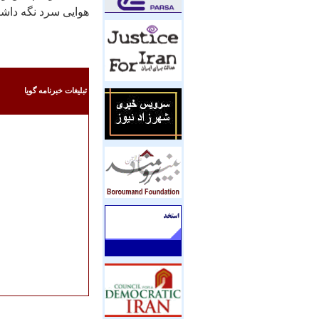
هوايی سرد نگه داشت
تبليغات خبرنامه گويا