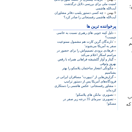
امنیت ملی برای بررسی دلایل درگذشت
؛
آیت‌الله هاشمی
9 بهمن »
چه کسی دستور پلمپ دفاتر مشاوران
آیت‌الله هاشمی رفسنجانی را صادر کرد؟
پرخواننده ترین ها
»
دلیل کینه جویی های رهبری نسبت به خاتمی
چیست؟
»
'دارندگان گرین کارت هم مشمول ممنوعیت
م
سفر به آمریکا می‌شوند'
»
فرهادی بزودی تصمیم‌اش را برای حضور در
مراسم اسکار اعلام می‌کند
»
گیتار و آواز گلشیفته فراهانی همراه با رقص
بهروز وثوقی
»
چگونگی انفجار ساختمان پلاسکو را بهتر
بشناسیم
»
گزارش‌هایی از "دیپورت" مسافران ایرانی در
فرودگاه‌های آمریکا پس از دستور ترامپ
»
مشاور رفسنجانی: عکس هاشمی را دستکاری
کرده‌اند
»
تصویری: مانکن های پلاسکو!
اب
»
تصویری: سرمای 35 درجه زیر صفر در
 که
مسکو!