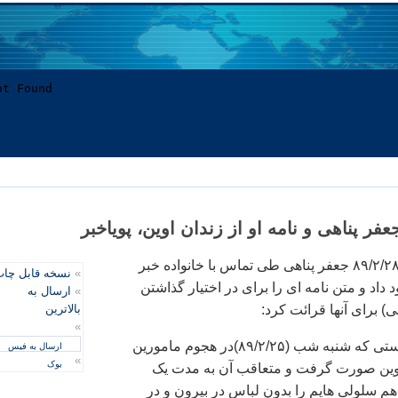
ر پناهی و نامه او از زندان اوين، پوياخبر
صبح روز سه شنبه ۸۹/۲/۲۸ جعفر پناهی طی تماس با خانواده خبر
»
نسخه قابل چا
داد و متن نامه ای را برای در اختيار گذاشتن
»
ارسال به
) برای آنها قرائت کرد:
بالاترین
»
بعد از برخورد ناشايستی که شنبه شب (۸۹/۲/۲۵)در هجوم مامورين
ارسال به فیس
»
بوک
 داخل سلول ۵۶ اوين صورت گرفت و متعاقب آن به مدت يک
م سلولی هايم را بدون لباس در بيرون و در