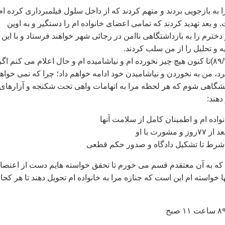
به بازجويی بردند و متهم کردند که از داخل سلول فيلمبرداری کرده ام
بعد تهديد کردند که تمامی اعضای خانواده ام را دستگير و به اوين
دخترم را به بازداشتگاهی ناامن در رجائی شهر خواهند فرستاد و با اين
و تحليل را از من سلب کردند.
ازيکشنبه صبح(۸۹/۲/۲۶)تا کنون هيچ چيز نخورده ام و نياشاميده ام و حال اعلام می کنم اگر
رد، من به نخوردن و نياشاميدن خود ادامه خواهم داد؛ چرا که نمی خواه
يشگاهی شوم که هر لحظه مرا به اتهامات واهی تحت شکنجه و آزارهای
دهند:
ی که به آن معتقدم قسم می خورم تا تحقق خواسته هايم دست از اعتص
ها خواسته ام اين است که جنازه مرا به خانواده ام تحويل دهند تا هر کجا