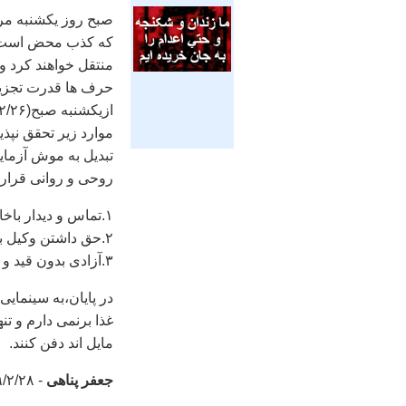
صبح روز يکشنبه مرا 
که کذب محض است. و 
منتقل خواهند کرد و 
حرف ها قدرت تجزيه 
موارد زير تحقق نپذي
تبديل به موش آزما
روحی و روانی قرار 
۱.تماس و ديدار باخانواده ام و اطمينان کامل از سلامت آنها
۲.حق داشتن وکيل بعد از ۷۷روز و مشورت با او
۳.آزادی بدون قيد و شرط تا تشکيل دادگاه و صدور حکم قطعی
در پايان،به سينماي
غذا برنمی دارم و تن
مايل اند دفن کنند.
جعفر پناهی
- ۸۹/۲/۲۸ ساعت ۱۱ صبح