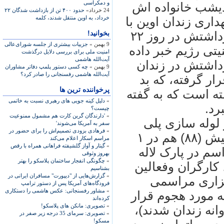
و دمکراسی
 ديشب خانواده اش
24 خرداد»
حدود ۴۰۰ تن از بازداشت شدگان ۲۲
خرداد، به اوين منتقل شدند، کلمه
داری زندان اوين با
بخوانید!
برادرش در اشنويه تماس گرفته و از بازداشتش در روز ۲۲
9 بهمن »
جزییات بیشتری از جلسه شورای‌عالی
تی رژيم خبر داده
امنیت ملی برای بررسی دلایل درگذشت
آیت‌الله هاشمی
داشتش در زندان
9 بهمن »
چه کسی دستور پلمپ دفاتر مشاوران
آیت‌الله هاشمی رفسنجانی را صادر کرد؟
ر گرفته، که بد
پرخواننده ترین ها
ه است که به گفته
»
دلیل کینه جویی های رهبری نسبت به خاتمی
رد.
چیست؟
»
'دارندگان گرین کارت هم مشمول ممنوعیت
 لوله سازی پلی
سفر به آمریکا می‌شوند'
»
فرهادی بزودی تصمیم‌اش را برای حضور در
اتيلن شورآباد شهر ری است، که سال پيش (۸۸) هم در ۱
مراسم اسکار اعلام می‌کند
»
گیتار و آواز گلشیفته فراهانی همراه با رقص
سم در پارک لاله
بهروز وثوقی
»
چگونگی انفجار ساختمان پلاسکو را بهتر
 کارگران وفعالين
بشناسیم
»
گزارش‌هایی از "دیپورت" مسافران ایرانی در
گزاری مراسمی
فرودگاه‌های آمریکا پس از دستور ترامپ
»
مشاور رفسنجانی: عکس هاشمی را دستکاری
 مورد هجوم قرار
کرده‌اند
»
تصویری: مانکن های پلاسکو!
انه زندان شدند)،
»
تصویری: سرمای 35 درجه زیر صفر در
مسکو!