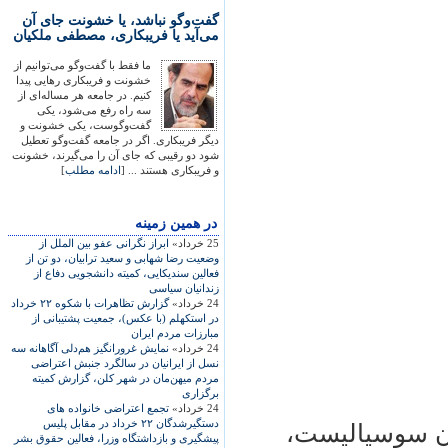
گفت‌وگو نباشد، یا خشونت جای آن
می‌آید یا فریبکاری، مصطفی ملکیان
ما فقط با گفت‌وگو می‌توانیم از
خشونت و فریبکاری رهایی پیدا
کنیم. در جامعه هر مساله‌ای از
سه راه رفع می‌شود، یکی
گفت‌وگوست، یکی خشونت و
دیگر فریبکاری. اگر در جامعه گفت‌وگو تعطیل
شود دو رقیبی که جای آن را می‌گیرند، خشونت
و فریبکاری هستند ... [
ادامه مطلب
]
در همين زمينه
25 خرداد»
ابراز نگرانی عفو بين الملل از
وضعيت رضا شهابی و سعيد ترابيان، دو تن از
فعالين سنديکايی، کميته دانشجويی دفاع از
زندانيان سياسی
24 خرداد»
گزارش تظاهرات با شکوه ۲۲ خرداد
در استکهلم (با عکس)، جمعيت پشتيبانی از
مبارزات مردم ايران
24 خرداد»
نمايش غرورانگيز هم‌دلی آگاهانه سه
نسل از ايرانيان در سالگرد جنبش اعتراضی
مردم ميهن‌مان در شهر کلن، گزارش کميته
برگزاری
24 خرداد»
تجمع اعتراضی خانواده های
دستگيرشدگان ۲۲ خرداد در مقابل پليس
ان سوسياليست،
پيشگيری و بازداشتگاه وزرا، فعالين حقوق بشر