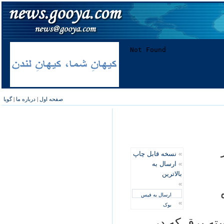
صفحه اول
|
درباره ما
|
گویا
»
نسخه قابل چاپ
»
ارسال به
بالاترین
»
ارسال به فیس
»
بوک
ته برق که در