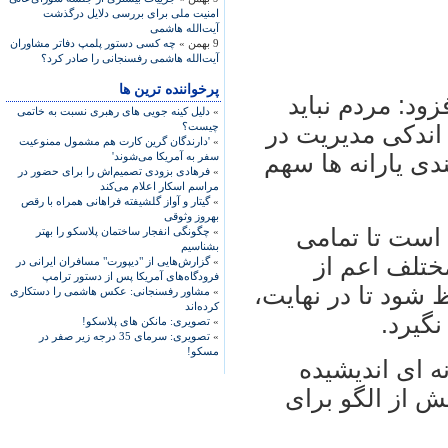
امنیت ملی برای بررسی دلایل درگذشت
آیت‌الله هاشمی
9 بهمن »
چه کسی دستور پلمپ دفاتر مشاوران
آیت‌الله هاشمی رفسنجانی را صادر کرد؟
پرخواننده ترین ها
زود: مردم نبايد
»
دلیل کینه جویی های رهبری نسبت به خاتمی
چیست؟
 اندکی مديريت در
»
'دارندگان گرین کارت هم مشمول ممنوعیت
ی يارانه ها سهم
سفر به آمریکا می‌شوند'
»
فرهادی بزودی تصمیم‌اش را برای حضور در
مراسم اسکار اعلام می‌کند
»
گیتار و آواز گلشیفته فراهانی همراه با رقص
بهروز وثوقی
است تا تمامی
»
چگونگی انفجار ساختمان پلاسکو را بهتر
بشناسیم
تلف اعم از
»
گزارش‌هایی از "دیپورت" مسافران ایرانی در
فرودگاه‌های آمریکا پس از دستور ترامپ
شود تا در نهايت،
»
مشاور رفسنجانی: عکس هاشمی را دستکاری
کرده‌اند
گيرد.
»
تصویری: مانکن های پلاسکو!
»
تصویری: سرمای 35 درجه زیر صفر در
مسکو!
نه ای انديشيده
 از الگو برای