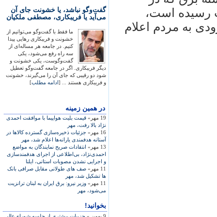
گفت‌وگو نباشد، یا خشونت جای آن
 رسيده است،
می‌آید یا فریبکاری، مصطفی ملکیان
دی به مردم اعلام
ما فقط با گفت‌وگو می‌توانیم از
خشونت و فریبکاری رهایی پیدا
کنیم. در جامعه هر مساله‌ای از
سه راه رفع می‌شود، یکی
گفت‌وگوست، یکی خشونت و
دیگر فریبکاری. اگر در جامعه گفت‌وگو تعطیل
شود دو رقیبی که جای آن را می‌گیرند، خشونت
و فریبکاری هستند ... [
ادامه مطلب
]
در همين زمينه
19 مهر»
قيمت بليت هواپيما با موافقت احمدی
نژاد بالا رفت، مهر
16 مهر»
جزئيات ذخيره‌سازی گسترده کالاها در
آستانه هدفمندی يارانه‌ها اعلام شد، مهر
13 مهر»
انتقادات صريح نمايندگان به مواضع
احمدی‌نژاد، بی‌اطلاعی از اجرای هدفمندسازی
و اجرايی نشدن مصوبات استانی، ايلنا
11 مهر»
صف های طولانی مقابل صرافی بانک
ها تشکيل شد، مهر
11 مهر»
وزير نيرو: برق ايران به لبنان ترانزيت
می‌شود، مهر
بخوانید!
9 بهمن »
جزییات بیشتری از جلسه شورای‌عالی