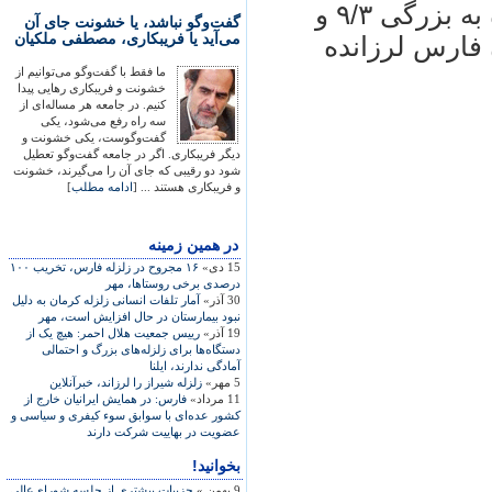
شيراز را لرزاند پس آن نيز دو پس لرزه به بزرگی ۹/۳ و
گفت‌وگو نباشد، یا خشونت جای آن
می‌آید یا فریبکاری، مصطفی ملکیان
ن فارس لرزانده
ما فقط با گفت‌وگو می‌توانیم از
خشونت و فریبکاری رهایی پیدا
کنیم. در جامعه هر مساله‌ای از
سه راه رفع می‌شود، یکی
گفت‌وگوست، یکی خشونت و
دیگر فریبکاری. اگر در جامعه گفت‌وگو تعطیل
شود دو رقیبی که جای آن را می‌گیرند، خشونت
و فریبکاری هستند ... [
ادامه مطلب
]
در همين زمينه
15 دی»
۱۶ مجروح در زلزله فارس، تخريب ۱۰۰
درصدی برخی روستاها، مهر
30 آذر»
آمار تلفات انسانی زلزله کرمان به دليل
نبود بيمارستان در حال افزايش است، مهر
19 آذر»
رييس جمعيت هلال احمر: هيچ يک از
دستگاه‌ها برای زلزله‌های بزرگ و احتمالی
آمادگی ندارند، ايلنا
5 مهر»
زلزله شیراز را لرزاند، خبرآنلاین
11 مرداد»
فارس: در همايش ايرانيان خارج از
کشور عده‌ای ‌با سوابق سوء کيفری و سياسی و
عضويت در ‌بهاييت شرکت دارند
بخوانید!
9 بهمن »
جزییات بیشتری از جلسه شورای‌عالی