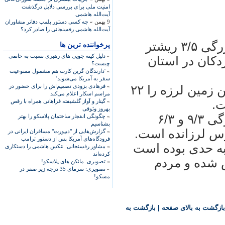
امنیت ملی برای بررسی دلایل درگذشت
آیت‌الله هاشمی
9 بهمن »
چه کسی دستور پلمپ دفاتر مشاوران
آیت‌الله هاشمی رفسنجانی را صادر کرد؟
به گزارش خبرگزاری ايلنا زلزله‌ای به بزرگی ۳/۵ ريشتر
پرخواننده ترین ها
»
دلیل کینه جویی های رهبری نسبت به خاتمی
۲ شهرستان اردکان در استان
چیست؟
»
'دارندگان گرین کارت هم مشمول ممنوعیت
سفر به آمریکا می‌شوند'
»
فرهادی بزودی تصمیم‌اش را برای حضور در
مرکز ژئوفيزيک دانشگاه تهران کانون اين زمين لرزه را ۲۲
مراسم اسکار اعلام می‌کند
ت.
»
گیتار و آواز گلشیفته فراهانی همراه با رقص
بهروز وثوقی
پس از اين زلزله نيز دو پس لرزه به بزرگی ۹/۳ و ۶/۳
»
چگونگی انفجار ساختمان پلاسکو را بهتر
بشناسیم
رس لرزانده است.
»
گزارش‌هایی از "دیپورت" مسافران ایرانی در
فرودگاه‌های آمریکا پس از دستور ترامپ
ه حدی بوده است
»
مشاور رفسنجانی: عکس هاشمی را دستکاری
کرده‌اند
س شده و مردم
»
تصویری: مانکن های پلاسکو!
»
تصویری: سرمای 35 درجه زیر صفر در
مسکو!
بازگشت به بالای صفحه
|
بازگشت به