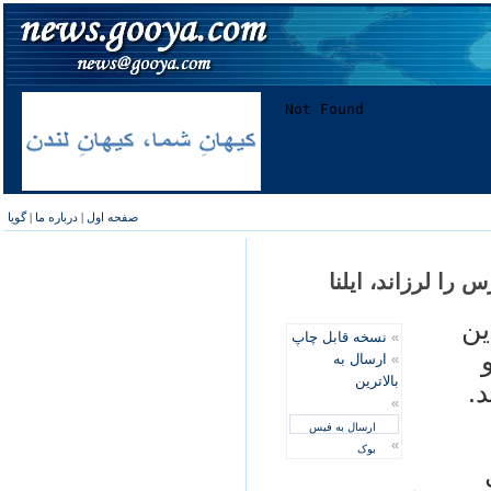
صفحه اول
|
درباره ما
|
گویا
ين
»
نسخه قابل چاپ
»
ارسال به
بالاترین
د.
»
ارسال به فیس
»
بوک