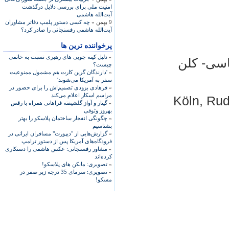
امنیت ملی برای بررسی دلایل درگذشت
آیت‌الله هاشمی
9 بهمن »
چه کسی دستور پلمپ دفاتر مشاوران
آیت‌الله هاشمی رفسنجانی را صادر کرد؟
پرخواننده ترین ها
»
دلیل کینه جویی های رهبری نسبت به خاتمی
ياسی- کلن
چیست؟
»
'دارندگان گرین کارت هم مشمول ممنوعیت
سفر به آمریکا می‌شوند'
»
فرهادی بزودی تصمیم‌اش را برای حضور در
مراسم اسکار اعلام می‌کند
Köln, Rud
»
گیتار و آواز گلشیفته فراهانی همراه با رقص
بهروز وثوقی
»
چگونگی انفجار ساختمان پلاسکو را بهتر
بشناسیم
»
گزارش‌هایی از "دیپورت" مسافران ایرانی در
فرودگاه‌های آمریکا پس از دستور ترامپ
»
مشاور رفسنجانی: عکس هاشمی را دستکاری
کرده‌اند
»
تصویری: مانکن های پلاسکو!
»
تصویری: سرمای 35 درجه زیر صفر در
مسکو!