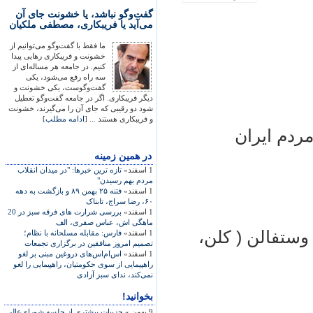
گفت‌وگو نباشد، یا خشونت جای آن
می‌آید یا فریبکاری، مصطفی ملکیان
ما فقط با گفت‌وگو می‌توانیم از
خشونت و فریبکاری رهایی پیدا
کنیم. در جامعه هر مساله‌ای از
سه راه رفع می‌شود، یکی
گفت‌وگوست، یکی خشونت و
دیگر فریبکاری. اگر در جامعه گفت‌وگو تعطیل
شود دو رقیبی که جای آن را می‌گیرند، خشونت
و فریبکاری هستند ... [
ادامه مطلب
]
ردم ايران
در همين زمينه
1 اسفند»
تازه ترین خبرها: "در میدان انقلاب
مردم بهم رسیدن"
1 اسفند»
فتنه‌ ۲۵ بهمن ۸۹ و بازگشت به دهه‌
۶۰، رضا سراج، تابناک
1 اسفند»
بررسی شرارت های فرقه سبز در 20
ماهگی اش، عباس صفری، الف
 وستفالن ( کلن،
1 اسفند»
فارس: مقابله مسلحانه با نظام؛
تصميم امروز منافقين در برگزاری تجمعات
1 اسفند»
اس‌ام‌اس‌های دروغين مبنی بر لغو
راهپيمايی از سوی حکومتيان، راهپيمايی را لغو
نمی‌کند، ندای سبز آزادی
بخوانید!
9 بهمن »
جزییات بیشتری از جلسه شورای‌عالی