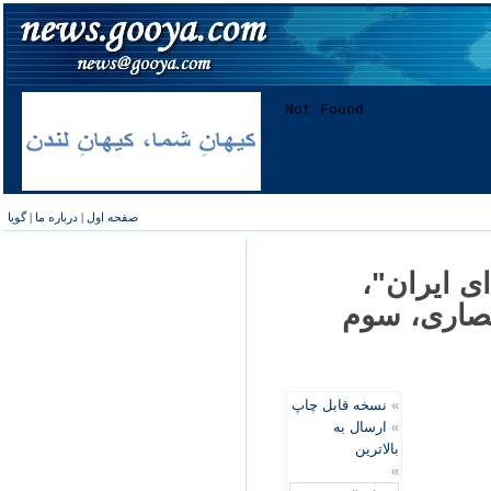
صفحه اول
|
درباره ما
|
گویا
ی ايران"،
صاری، سوم
»
نسخه قابل چاپ
»
ارسال به
بالاترین
»