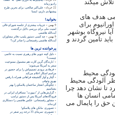
تلاش ميکند
راديو زمانه
22 خرداد»
علی‌اکبر صالحی: برای بحرين طرح
پيشنهادی داريم، ايسنا
امی هدف های
بخوانید!
اورانيوم برای
9 بهمن »
جزییات بیشتری از جلسه شورای‌عالی
امنیت ملی برای بررسی دلایل درگذشت
ا نيروگاه بوشهر
آیت‌الله هاشمی
9 بهمن »
چه کسی دستور پلمپ دفاتر مشاوران
ايد تامين گردند و
آیت‌الله هاشمی رفسنجانی را صادر کرد؟
پرخواننده ترین ها
»
دلیل کینه جویی های رهبری نسبت به خاتمی
چیست؟
»
'دارندگان گرین کارت هم مشمول ممنوعیت
سفر به آمریکا می‌شوند'
»
فرهادی بزودی تصمیم‌اش را برای حضور در
ودگی محيط
مراسم اسکار اعلام می‌کند
»
گیتار و آواز گلشیفته فراهانی همراه با رقص
ظر آلودگی محيط
بهروز وثوقی
»
چگونگی انفجار ساختمان پلاسکو را بهتر
 تا نشان دهد چرا
بشناسیم
»
گزارش‌هایی از "دیپورت" مسافران ایرانی در
می انسان ها
فرودگاه‌های آمریکا پس از دستور ترامپ
»
مشاور رفسنجانی: عکس هاشمی را دستکاری
 حق را پايمال می
کرده‌اند
»
تصویری: مانکن های پلاسکو!
»
تصویری: سرمای 35 درجه زیر صفر در