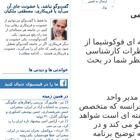
ارسال به فیس
»
گفت‌وگو نباشد، یا خشونت جای آن
بوک
می‌آید یا فریبکاری، مصطفی ملکیان
می
ما فقط با گفت‌وگو می‌توانیم از
خشونت و فریبکاری رهایی پیدا
کنیم. در جامعه هر مساله‌ای از
سه راه رفع می‌شود، یکی
گفت‌وگوست، یکی خشونت و
ه ای فوکوشيما از
دیگر فریبکاری. اگر در جامعه گفت‌وگو تعطیل
نظرات کارشناسی
شود دو رقیبی که جای آن را می‌گیرند، خشونت
و فریبکاری هستند ... [
ادامه مطلب
]
 نظر شما در بحث
خواندنی ها و دیدنی ها
مدير واحد
در همين زمينه
29 تیر»
هامبورگ: بررسی راهکار‌های چگونگی
فرانسه که متخصص
رسيدن به انتخابات آزاد در ايران، سخنرانی
حسن شريعتمداری، حسن يوسفی اشکوری و
ته ای است شواهد
جهانگير گلزار، ۳۱ ژوئيه
22 تیر»
آژانس اتمی پیشنهاد تازه ایران را رد
و می کند و در
کرد، بی بی سی
30 خرداد»
بروکسل: بحران مدرنيته در ايران،
 توضيح برنامه
سخنرانی عطا هودشتيان، يکم ژوئيه
24 خرداد»
ايتاليايی‌ها به انرژی اتمی "نه" گفتند،