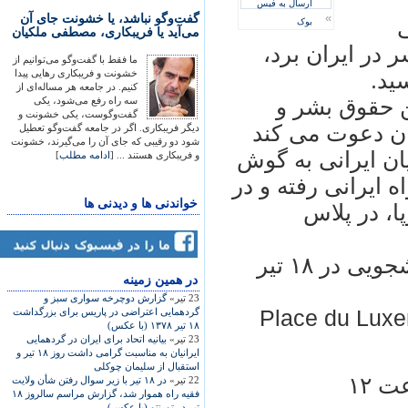
ارسال به فیس
»
گفت‌وگو نباشد، یا خشونت جای آن
ی
بوک
می‌آید یا فریبکاری، مصطفی ملکیان
 در ایران برد،
ما فقط با گفت‌وگو می‌توانیم از
خشونت و فریبکاری رهایی پیدا
کنیم. در جامعه هر مساله‌ای از
ین حقوق بشر و
سه راه رفع می‌شود، یکی
گفت‌وگوست، یکی خشونت و
ران دعوت می کند
دیگر فریبکاری. اگر در جامعه گفت‌وگو تعطیل
شود دو رقیبی که جای آن را می‌گیرند، خشونت
ان ایرانی به گوش
و فریبکاری هستند ... [
ادامه مطلب
]
ه ایرانی رفته و در
خواندنی ها و دیدنی ها
ا، در پلاس
و هم چنین: یاد جان باختگان خیزش دانشجویی در ۱۸ تیر
در همين زمينه
23 تیر»
گزارش دوچرخه سواری سبز و
Place du Luxembourg - 
گردهمايی اعتراضی در پاريس برای بزرگداشت
۱۸ تير ۱۳۷۸ (با عکس)
23 تیر»
بيانيه اتحاد برای ايران در گردهمايی
ايرانيان به مناسبت گرامی داشت روز ۱۸ تير و
استقبال از سليمان چوکلی
22 تیر»
در ۱۸ تير با زير سوال رفتن شأن ولايت
فقيه راه هموار شد، گزارش مراسم سالروز ۱۸
تير در تورنتو (با عکس)