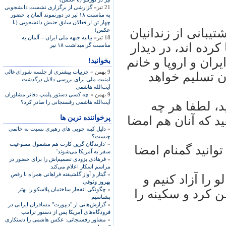
21 تیر»
گزارشی از برگزاری نشست دانشجويی
به مناسبت ۱۸ تير در دورتموند آلمان با حضور
چهار تن از فعالان سابق جنبش دانشجويی (با
تیبانی از زندانیان
عکس)
18 تیر»
بيانيه جبهه ملی ايران – آلمان به
رده اند، در دیدار
مناسبت گراميداشت ۱۸ تير
یران و اروپا و خانم
بخوانید!
9 بهمن »
جزییات بیشتری از جلسه شورای‌عالی
ان تسلیم خواهد
امنیت ملی برای بررسی دلایل درگذشت
آیت‌الله هاشمی
9 بهمن »
چه کسی دستور پلمپ دفاتر مشاوران
آیت‌الله هاشمی رفسنجانی را صادر کرد؟
ید، لطفا هر چه
پرخواننده ترین ها
ید که آنان هم امضا
»
دلیل کینه جویی های رهبری نسبت به خاتمی
چیست؟
»
'دارندگان گرین کارت هم مشمول ممنوعیت
وانید گمنام امضا
سفر به آمریکا می‌شوند'
»
فرهادی بزودی تصمیم‌اش را برای حضور در
مراسم اسکار اعلام می‌کند
»
گیتار و آواز گلشیفته فراهانی همراه با رقص
 را آزاد کنیم و
بهروز وثوقی
»
چگونگی انفجار ساختمان پلاسکو را بهتر
 کرد و سکینه را
بشناسیم
»
گزارش‌هایی از "دیپورت" مسافران ایرانی در
فرودگاه‌های آمریکا پس از دستور ترامپ
»
مشاور رفسنجانی: عکس هاشمی را دستکاری