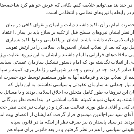
ر چند بند می‌توانم خلاصه کنم. نکاتی که عرض خواهم کرد شاخصه‌ها
م در رابطه با نیروهای نظامی و انتظامی است.
ضرت امام بر آن تاکید داشتند دیانت و ایمان و تقوای کافی در میان
ز نظر ایشان نیروهای مسلح قبل از تکیه بر سلاح باید بر ایمان، اعتقاد
 اسلامی تکیه داشته باشند. ایشان بر پاکدامنی و تقوا تاکید بسیاری
یل بود که بعد از انقلاب ایشان انجمن‌های اسلامی را در ارتش تقویت
ی ملاقات‌های فراوانی با امام داشتند و ایشان به این نیروها عنایت ویژ
دی از انقلاب نگذشته بود که امام دستور تشکیل سازمان عقیدتی سیاس
 صادر کردند. چه در ارتش و چه در شهربانی و ژاندارمری. کمیته و سپا
مده از انقلاب بودند و فرمانده آنها به طور مستقیم توسط خود حضرت ام
یاز چندانی به سازمان عقیدتی و سیاسی نداشتند. به این دلیل که
 این نیروها به طور کامل متخلق به اخلاق اسلامی بودند و با مسائل به
تند. به عنوان نمونه کمیته انقلاب اسلامی در ابتدا تحت نظر بزرگانی
وی کنی و آقای ناطق نوری فعالیت می‌کرد و در نهایت نیز تحت نظر حج
 آقای سید سراج‌الدین موسوی قرار گرفت که ایشان از اعضای بیت اما
بودند. در سپاه پاسداران نیز صرف نظر از اینکه ما در قانون سپاه
یدتی سیاسی را هم در نظر گرفتیم و در بعد قانونی برای سپاه هم