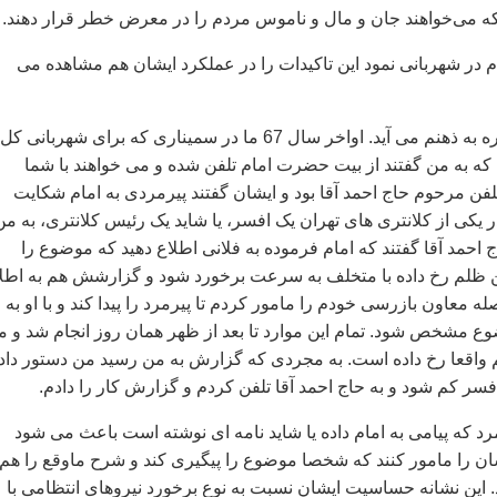
که می‌خواهند جان و مال و ناموس مردم را در معرض خطر قرار دهند.
ام در شهربانی نمود این تاکیدات را در عملکرد ایشان هم مشاهده می
در این باره یک خاطره به ذهنم می آید. اواخر سال 67 ما در سمیناری که برای شهربانی کل
ه به من گفتند از بیت حضرت امام تلفن شده و می خواهند با شما
ن مرحوم حاج احمد آقا بود و ایشان گفتند پیرمردی به امام شکایت
 یکی از کلانتری های تهران یک افسر، یا شاید یک رئیس کلانتری، به من
احمد آقا گفتند که امام فرموده به فلانی اطلاع دهید که موضوع را
ین ظلم رخ داده با متخلف به سرعت برخورد شود و گزارشش هم به اطل
ه معاون بازرسی خودم را مامور کردم تا پیرمرد را پیدا کند و با او به
ضوع مشخص شود. تمام این موارد تا بعد از ظهر همان روز انجام شد و م
 واقعا رخ داده است. به مجردی که گزارش به من رسید من دستور داد
فسر کم شود و به حاج احمد آقا تلفن کردم و گزارش کار را دادم.
رمرد که پیامی به امام داده یا شاید نامه ای نوشته است باعث می شود
ان را مامور کنند که شخصا موضوع را پیگیری کند و شرح ماوقع را هم 
. این نشانه حساسیت ایشان نسبت به نوع برخورد نیروهای انتظامی با