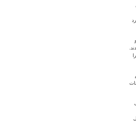
رد
ند.
ا
ات
ل