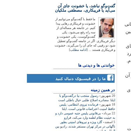
گفت‌وگو نباشد، یا خشونت جای آن
می‌آید یا فریبکاری، مصطفی ملکیان
ما فقط با گفت‌وگو می‌توانیم از
انی
خشونت و فریبکاری رهایی پیدا
کنیم. در جامعه هر مساله‌ای از
ین
سه راه رفع می‌شود، یکی
گفت‌وگوست، یکی خشونت و
دیگر فریبکاری. اگر در جامعه گفت‌وگو تعطیل
ای
شود دو رقیبی که جای آن را می‌گیرند، خشونت
و فریبکاری هستند ... [
ادامه مطلب
]
رد
.
خواندنی ها و دیدنی ها
آن
 مسئولیت‌های
در همين زمينه
20 شهریور»
رسول منتجب نیا درگفت‌وگو با
ایلنا: مصادره اصلاح طلبی خیال باطلی است
18 شهریور»
فرمانده نیروی انتظامی: پلیس
حافظ امنیت اعتراضات قانونی است، ایلنا
22 مرداد»
بی‌قانونی پلیس جنبه عمومی دارد و
به حیثیت نظام لطمه وارد می‌کند، فرارو
5 اسفند»
گارد ویژه و نیروهای امنیتی بطور
ناگهانی در مرکز تهران مستقر شدند، رادیو بین
ت
المللی فرانسه