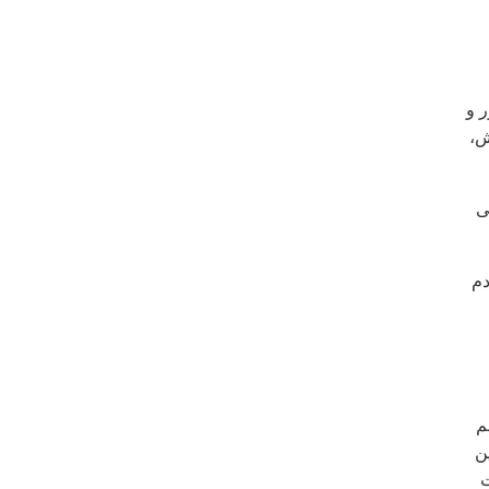
 و
ش،
ی
دم
م
ن
ت