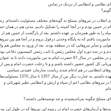
های نظامی و انتظامی از نزدیک در تماس
گویم؟
زی انقلاب در نیروهای مسلح به گونه‌های مختلف مسئولیت داشته‌ام. زم
ر خمین بودم و در آنجا کمیته را تشکیل دادیم. مدتی هم در همان خم
اه را به طور همزمان بر عهده داشتم. بعد از بازگشت از خمین هم از
ریت یافتم که به پایگاه وحدتی دزفول بروم و در آنجا هم بین نیروه
ایی و سایر نیروهایی که در منطقه بودند. بعد از ورود به مجلس هم وا
 و در سه دوره اول مجلس رئیس یا نایب رئیس کمیسیون دفاعی بودم
همزمان با مسئولیتم در مجلس، در سال 67 حضرت امام به من ماموریت دادند تا به عنوان
هربانی کل کشور حضور داشته باشم و و تا رحلت حضرت امام و پس از 
1370 که نیروهای انتظامی در هم ادغام شدند ریاست سازمان عقیدتی سیاسی
شهربانی را هم بر عهده داشتم. به عبارت دیگر من از سال 1357 تا سال 1370
در نیروهای نظامی اعم از سپاه و ارتش و انتظامی نظیر شهربانی و
ام.
ای مسلح چگونه می‌اندیشیدند و چه توصیه‌هایی داشتند؟
ده‌ها و آرمان‌های حضرت امام در زمینه این نیروها که در طول این مد