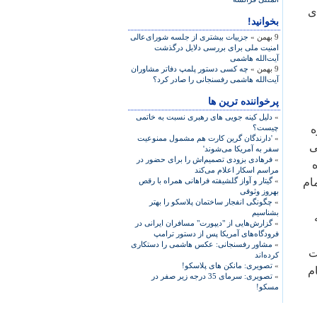
ی
بخوانید!
9 بهمن »
جزییات بیشتری از جلسه شورای‌عالی
امنیت ملی برای بررسی دلایل درگذشت
آیت‌الله هاشمی
9 بهمن »
چه کسی دستور پلمپ دفاتر مشاوران
آیت‌الله هاشمی رفسنجانی را صادر کرد؟
پرخواننده ترین ها
»
دلیل کینه جویی های رهبری نسبت به خاتمی
ه
چیست؟
»
'دارندگان گرین کارت هم مشمول ممنوعیت
ی
سفر به آمریکا می‌شوند'
»
فرهادی بزودی تصمیم‌اش را برای حضور در
ه
مراسم اسکار اعلام می‌کند
ام
»
گیتار و آواز گلشیفته فراهانی همراه با رقص
بهروز وثوقی
»
چگونگی انفجار ساختمان پلاسکو را بهتر
بشناسیم
»
گزارش‌هایی از "دیپورت" مسافران ایرانی در
فرودگاه‌های آمریکا پس از دستور ترامپ
»
مشاور رفسنجانی: عکس هاشمی را دستکاری
ت
کرده‌اند
»
تصویری: مانکن های پلاسکو!
م
»
تصویری: سرمای 35 درجه زیر صفر در
مسکو!