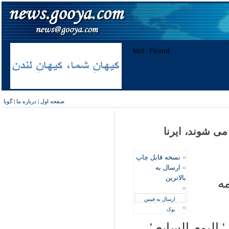
صفحه اول
|
درباره ما
|
گویا
می شوند، ايرنا
»
نسخه قابل چاپ
»
ارسال به
بالاترین
مه
»
ارسال به فیس
»
بوک
 اليوم السابع '