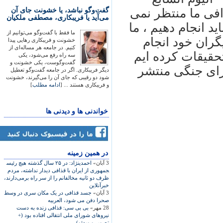
گفت‌وگو نباشد، یا خشونت جای آن
فی ما منتظر نمی
می‌آید یا فریبکاری، مصطفی ملکیان
يد انجام دهيم ، ما
ما فقط با گفت‌وگو می‌توانیم از
يگران خود انجام
خشونت و فریبکاری رهایی پیدا
کنیم. در جامعه هر مساله‌ای از
حقيقات کرده ايم
سه راه رفع می‌شود، یکی
گفت‌وگوست، یکی خشونت و
رای جنگی منتشر
دیگر فریبکاری. اگر در جامعه گفت‌وگو تعطیل
شود دو رقیبی که جای آن را می‌گیرند، خشونت
و فریبکاری هستند ... [
ادامه مطلب
]
خواندنی ها و دیدنی ها
در همين زمينه
3 آبان»
احمدی​نژاد: در ۲۵ سال گذشته هيچ رئيس​
جمهوری از ايران با قذافی ديدار نداشته، مردم
ظرف دو ثانيه مخالفانم را از سر راه برمی‌دارند،
خبرآنلاين
3 آبان»
جسد قذافی در يک مکان سری در وسط
صحرا دفن می شود، العربيه
28 مهر»
بی بی سی: قذافی زنده به دست
نیروهای شورای ملی انتقالی افتاده بود (+
تصویر و ویدئو)