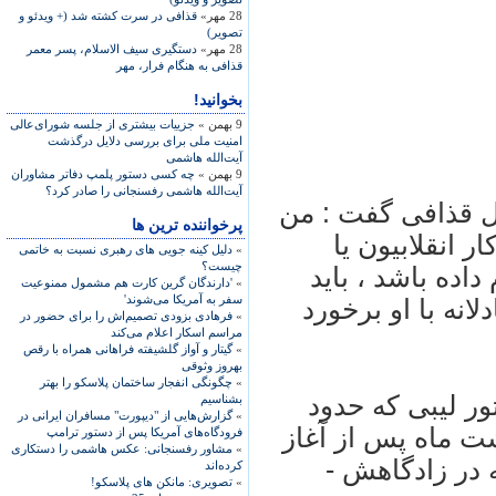
28 مهر»
قذافی در سرت کشته شد (+ ویدئو و
تصویر)
28 مهر»
دستگيری سيف الاسلام، پسر معمر
قذافی به هنگام فرار، مهر
بخوانید!
9 بهمن »
جزییات بیشتری از جلسه شورای‌عالی
امنیت ملی برای بررسی دلایل درگذشت
آیت‌الله هاشمی
9 بهمن »
چه کسی دستور پلمپ دفاتر مشاوران
آیت‌الله هاشمی رفسنجانی را صادر کرد؟
تل قذافی گفت : من
پرخواننده ترین ها
ر انقلابيون يا
»
دلیل کینه جویی های رهبری نسبت به خاتمی
چیست؟
اده باشد ، بايد
»
'دارندگان گرین کارت هم مشمول ممنوعیت
سفر به آمریکا می‌شوند'
انه با او برخورد
»
فرهادی بزودی تصمیم‌اش را برای حضور در
مراسم اسکار اعلام می‌کند
»
گیتار و آواز گلشیفته فراهانی همراه با رقص
بهروز وثوقی
»
چگونگی انفجار ساختمان پلاسکو را بهتر
ر ليبی که حدود
بشناسیم
»
گزارش‌هایی از "دیپورت" مسافران ایرانی در
شت ماه پس از آغاز
فرودگاه‌های آمریکا پس از دستور ترامپ
»
مشاور رفسنجانی: عکس هاشمی را دستکاری
 در زادگاهش -
کرده‌اند
»
تصویری: مانکن های پلاسکو!