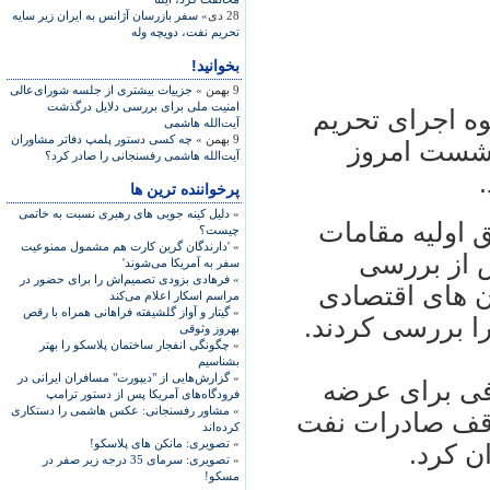
28 دی»
سفر بازرسان آژانس به ايران زير سايه
تحريم نفت، دويچه وله
بخوانید!
9 بهمن »
جزییات بیشتری از جلسه شورای‌عالی
امنیت ملی برای بررسی دلایل درگذشت
وه اجرای تحريم
آیت‌الله هاشمی
9 بهمن »
چه کسی دستور پلمپ دفاتر مشاوران
 نشست امروز
آیت‌الله هاشمی رفسنجانی را صادر کرد؟
پرخواننده ترین ها
»
دلیل کینه جویی های رهبری نسبت به خاتمی
ق اوليه مقامات
چیست؟
»
'دارندگان گرین کارت هم مشمول ممنوعیت
 از بررسی
سفر به آمریکا می‌شوند'
»
فرهادی بزودی تصمیم‌اش را برای حضور در
يان های اقتصادی
مراسم اسکار اعلام می‌کند
»
گیتار و آواز گلشیفته فراهانی همراه با رقص
ا بررسی کردند.
بهروز وثوقی
»
چگونگی انفجار ساختمان پلاسکو را بهتر
بشناسیم
»
گزارش‌هایی از "دیپورت" مسافران ایرانی در
کافی برای عرضه
فرودگاه‌های آمریکا پس از دستور ترامپ
»
مشاور رفسنجانی: عکس هاشمی را دستکاری
وقف صادرات نفت
کرده‌اند
»
تصویری: مانکن های پلاسکو!
ان کرد.
»
تصویری: سرمای 35 درجه زیر صفر در
مسکو!