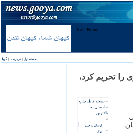
صفحه اول
|
درباره ما
|
گویا
ی را تحريم کرد،
»
نسخه قابل چاپ
»
ارسال به
بالاترین
ل
»
ان
ارسال به فیس
»
بوک