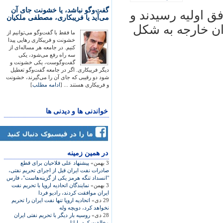
گفت‌وگو نباشد، یا خشونت جای آن
ق اوليه رسيدند و
می‌آید یا فریبکاری، مصطفی ملکیان
ان خارجه به شکل
ما فقط با گفت‌وگو می‌توانیم از
خشونت و فریبکاری رهایی پیدا
کنیم. در جامعه هر مساله‌ای از
سه راه رفع می‌شود، یکی
گفت‌وگوست، یکی خشونت و
دیگر فریبکاری. اگر در جامعه گفت‌وگو تعطیل
شود دو رقیبی که جای آن را می‌گیرند، خشونت
و فریبکاری هستند ... [
ادامه مطلب
]
خواندنی ها و دیدنی ها
در همين زمينه
3 بهمن»
پيشنهاد علی فلاحيان برای ‌قطع
صادرات نفت ايران قبل از اجرای تحريم نفتی،
"انسداد تنگه هرمز يکی از گزينه‌هاست"، فارس
3 بهمن»
نمایندگان اتحادیه اروپا با تحریم نفت
ایران موافقت کردند، راديو فردا
29 دی»
اتحاديه اروپا تنها نفت ايران را تحريم
نخواهد کرد، دويچه وله
28 دی»
روسيه بار ديگر با تحريم نفتی ايران
مخالفت کرد، ايلنا