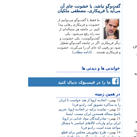
گفت‌وگو نباشد، یا خشونت جای آن
می‌آید یا فریبکاری، مصطفی ملکیان
ما فقط با گفت‌وگو می‌توانیم از
خشونت و فریبکاری رهایی پیدا
کنیم. در جامعه هر مساله‌ای از
سه راه رفع می‌شود، یکی
گفت‌وگوست، یکی خشونت و
دیگر فریبکاری. اگر در جامعه گفت‌وگو تعطیل
 سنگ‌آهن
شود دو رقیبی که جای آن را می‌گیرند، خشونت
و فریبکاری هستند ... [
ادامه مطلب
]
خواندنی ها و دیدنی ها
ه
در همين زمينه
22 بهمن»
اتحاديه اروپا از هند خواست تا ايران
را به مذاکره تشويق کند، رادیو فردا
22 بهمن»
نماينده تركيه در اتحاديه اروپا: تحريم‌
پاسخ مساله هسته‌يي ايران نيست، ایسنا
21 بهمن»
صادرکنندگان مواد غذايی در اروپا:
ايران برای واردات کالاهای اساسی با مشکل
مواجه شده است، رادیو فردا
هن
14 بهمن»
طرح دوفوریتی مجلس برای قطع
آهن
خرید از شرکت سامسونگ به دلیل اقدام ضد