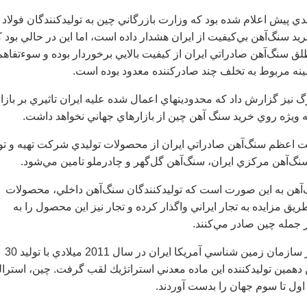
ي پيش اعلام شده بود كه وزارت بازرگاني چين به توليدكنندگان فولاد 
سنگ‌آهن بي‌كيفيت از ايران هشدار داده است، اما اين در حالي بود ك
ق سنگ‌آهن صادراتي ايران از كيفيت بالايي برخوردار بوده و سوءتفاهم
مينه مربوط به تخلف چند صادركننده معدود بوده است.
 نيز گزارش داد كه محدوديتهاي اعمال شده عليه ايران تاثيري بر بازا
 ويژه روي خريد سنگ آهن چين از بازارهاي جهاني نخواهد داشت.
اعظم سنگ‌آهن صادراتي ايران از محصولات توليدي شركت تهيه و تول
‌سنگ‌آهن مركزي ايران، سنگ‌آهن گل‌گهر و چادرملو تامين مي‌شود.
‌آهن به اين صورت است كه توليدكنندگان سنگ‌آهن داخلي، محصولات
ريق مزايده به تجار ايراني واگذار كرده و تجار نيز اين محصول را به
جمله چين صادر مي‌كنند.
براساس آخرين آمار سازمان زمين شناسي آمريكا ايران در سال 2011 ميلادي با توليد 30
دهمين توليدكننده اين ماده معدني استراتژيك لقب گرفت. چين، استرالي
 اول تا سوم جهان را بدست آوردند.