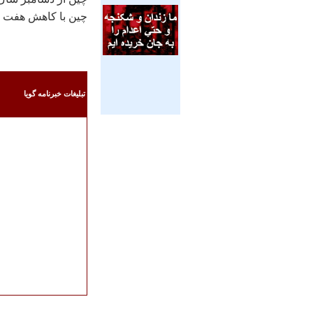
چين با كاهش هفت درصدي به 59.3
تبليغات خبرنامه گويا