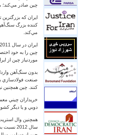
چين صادر مي‌كند؛ م
مي‌كند.
چين را به خود اختص
موردنياز چين از اير
بدون سنگ‌آهن واردات
صنعت فولادسازي به 
كنند. چين همچنين ني
خريداران چيني معمول
دوبي و يا ديگر كشو
همچنين وال استريت 
چين از دسامبر سال 