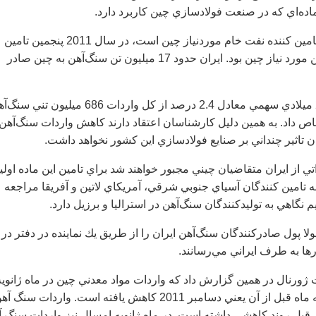
اده‌اي كه در صنعت فولادسازي چين كاربرد دارد.
ايران كه بزرگترين تامين كننده نفت خام موردنياز چين است، در سال 2011 پنجمين تامين
كننده بزرگ سنگ‌آهن مورد نياز چين بود. ايران حدود 17 ميليون تن سنگ‌آهن به چين صادر
ايران در سال 2011 ميلادي سهمي معادل 2.4 درصد از كل واردات 686 ميليون تني
اص داد. به همين دليل كارشناسان اعتقاد دارند كاهش واردات سنگ‌آهن
ان تاثير چنداني بر صنايع فولادسازي اين كشور نخواهد داشت.
ي از ايران متقاضيان چيني مجبور خواهند شد براي تامين اين ماده اولي
تامين كنندگان آسياي جنوبي شرقي، آمريكاي لاتين و آفريقا مراجعه
م نگاهي به توليدكنندگان سنگ‌آهن در استراليا و برزيل دارد.
ا پول صادركنندگان سنگ‌آهن ايران را از طريق يك نماينده در دفتر در
رها به طرف ايراني مي‌رسانند.
ژورنال در همين گزارش داد كه واردات مواد معدني چين در ماه ژانويه
سال 2012 نسبت به ماه قبل از آن يعني دسامبر 2011 كاهش يافته است. واردات سنگ آ
قبل روند كاهشي داشته است. در ماه ژانويه امسال نيز واردات سنگ 