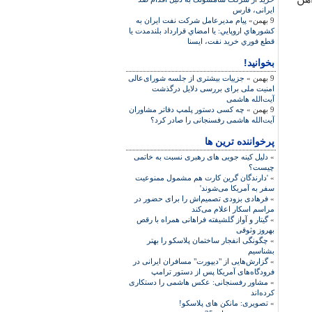
ایرانی، فارس
9 بهمن»
پيام مديرعامل شركت نفت ایران به
كشورهاي اروپایي: يا امضاي قرارداد بلندمدت يا
قطع فوري خرید نفت، ایسنا
بخوانید!
9 بهمن »
جزییات بیشتری از جلسه شورای‌عالی
امنیت ملی برای بررسی دلایل درگذشت
آیت‌الله هاشمی
9 بهمن »
چه کسی دستور پلمپ دفاتر مشاوران
آیت‌الله هاشمی رفسنجانی را صادر کرد؟
پرخواننده ترین ها
»
دلیل کینه جویی های رهبری نسبت به خاتمی
چیست؟
»
'دارندگان گرین کارت هم مشمول ممنوعیت
سفر به آمریکا می‌شوند'
»
فرهادی بزودی تصمیم‌اش را برای حضور در
مراسم اسکار اعلام می‌کند
»
گیتار و آواز گلشیفته فراهانی همراه با رقص
بهروز وثوقی
»
چگونگی انفجار ساختمان پلاسکو را بهتر
بشناسیم
»
گزارش‌هایی از "دیپورت" مسافران ایرانی در
فرودگاه‌های آمریکا پس از دستور ترامپ
»
مشاور رفسنجانی: عکس هاشمی را دستکاری
کرده‌اند
»
تصویری: مانکن های پلاسکو!