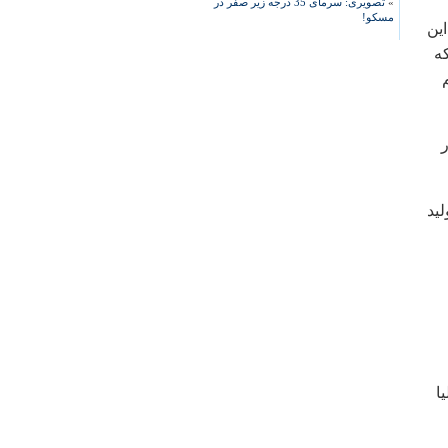
»
تصویری: سرمای 35 درجه زیر صفر در
مسکو!
اين
ه
ر
يد
ا