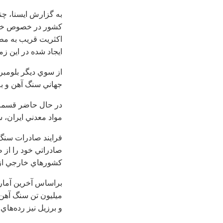
به گزارش ايسنا، چند
كشور در خصوص خريد 
اكثريت قريب به مطل
ايجاد شده در اين ز
از سوي ديگر بلومبرگ
جهاني سنگ آهن و به
در حال حاضر قسمت 
مواد معدني ايران، 
فرايند صادرات سنگ
صادراتي خود را از ط
كشورهاي خارجي از 
ميليون تن سنگ آهن 
و برزيل نيز رده‌هاي