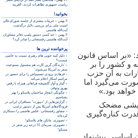
رياست جمهوری تظاهرات کردند، العربيه
بخوانید!
9 بهمن »
جزییات بیشتری از جلسه شورای‌عالی
امنیت ملی برای بررسی دلایل درگذشت
آیت‌الله هاشمی
9 بهمن »
چه کسی دستور پلمپ دفاتر مشاوران
آیت‌الله هاشمی رفسنجانی را صادر کرد؟
پرخواننده ترین ها
: «بر اساس قانون
»
دلیل کینه جویی های رهبری نسبت به خاتمی
چیست؟
 و کشور را بر
»
'دارندگان گرین کارت هم مشمول ممنوعیت
سفر به آمریکا می‌شوند'
ارات به آن حزب
»
فرهادی بزودی تصمیم‌اش را برای حضور در
مراسم اسکار اعلام می‌کند
ورت می‌گیرد اما
»
گیتار و آواز گلشیفته فراهانی همراه با رقص
بهروز وثوقی
واهد بود.»
»
چگونگی انفجار ساختمان پلاسکو را بهتر
بشناسیم
»
گزارش‌هایی از "دیپورت" مسافران ایرانی در
مایشی مضحک
فرودگاه‌های آمریکا پس از دستور ترامپ
»
مشاور رفسنجانی: عکس هاشمی را دستکاری
 قدرت کناره‌گیری
کرده‌اند
»
تصویری: مانکن های پلاسکو!
»
تصویری: سرمای 35 درجه زیر صفر در
مسکو!
ن اساسی پیشنهاد