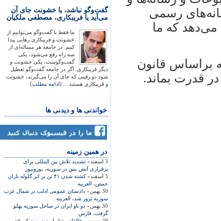
گفت‌وگو نباشد، یا خشونت جای آن
انه‌های رسمی
می‌آید یا فریبکاری، مصطفی ملکیان
می‌دهد که ما
ما فقط با گفت‌وگو می‌توانیم از
خشونت و فریبکاری رهایی پیدا
کنیم. در جامعه هر مساله‌ای از
سه راه رفع می‌شود، یکی
 براساس قانون
گفت‌وگوست، یکی خشونت و
دیگر فریبکاری. اگر در جامعه گفت‌وگو تعطیل
شود دو رقیبی که جای آن را می‌گیرند، خشونت
و فریبکاری هستند ... [
ادامه مطلب
]
خواندنی ها و دیدنی ها
در همين زمينه
3 اسفند»
تشدید تلاش بین المللی برای
برقراری آتش بس در سوریه، يورونيوز
3 اسفند»
کشته شدن ۴۱ تن بر اثر گلوله باران
حمص، العربيه
30 بهمن»
دادستان عمومی ادلب در شمال غرب
سوريه ترور شد، العربيه
30 بهمن»
دو ناو ايران در ساحل سوريه پهلو
گرفت، فارس
29 بهمن»
مخالفان بشار اسد در نزديکی قصر