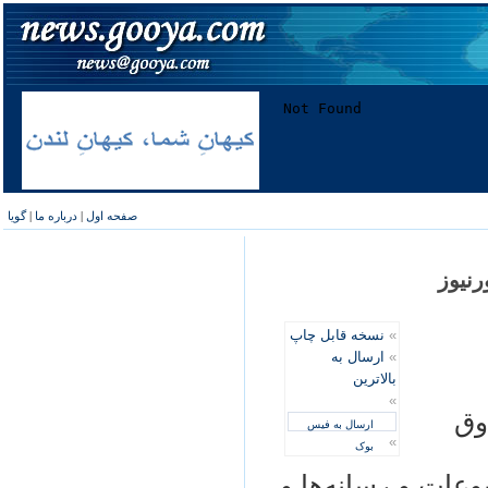
صفحه اول
|
درباره ما
|
گویا
نيوز
»
نسخه قابل چاپ
»
ارسال به
بالاترین
»
وق
ارسال به فیس
»
بوک
عات و رسانه‌ها و