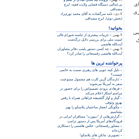
ای
بی‌عدالتی دستگاه قضایی ولایت فقیه، ايرج
مصداقی
ری
8 دی»
نامه سرگشاده به آقای محمد نوری‌زاد
(بخش دوم)، ايرج مصداقی
بخوانید!
ه» کانال «سی
9 بهمن »
جزییات بیشتری از جلسه شورای‌عالی
ک
امنیت ملی برای بررسی دلایل درگذشت
آیت‌الله هاشمی
9 بهمن »
چه کسی دستور پلمپ دفاتر مشاوران
آیت‌الله هاشمی رفسنجانی را صادر کرد؟
پرخواننده ترین ها
»
دلیل کینه جویی های رهبری نسبت به خاتمی
چیست؟
»
'دارندگان گرین کارت هم مشمول ممنوعیت
سفر به آمریکا می‌شوند'
»
فرهادی بزودی تصمیم‌اش را برای حضور در
مراسم اسکار اعلام می‌کند
»
گیتار و آواز گلشیفته فراهانی همراه با رقص
بهروز وثوقی
»
چگونگی انفجار ساختمان پلاسکو را بهتر
بشناسیم
»
گزارش‌هایی از "دیپورت" مسافران ایرانی در
فرودگاه‌های آمریکا پس از دستور ترامپ
»
مشاور رفسنجانی: عکس هاشمی را دستکاری
کرده‌اند
»
تصویری: مانکن های پلاسکو!