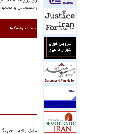
رفسنجانی و محمود ا
تبليغات خبرنامه گويا
مایک والاس خبرنگا