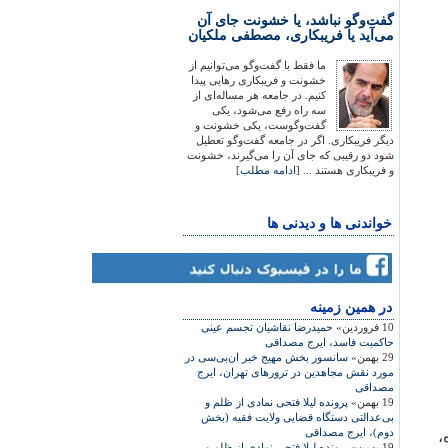
گفت‌وگو نباشد، یا خشونت جای آن
می‌آید یا فریبکاری، مصطفی ملکیان
ما فقط با گفت‌وگو می‌توانیم از
خشونت و فریبکاری رهایی پیدا
کنیم. در جامعه هر مساله‌ای از
سه راه رفع می‌شود، یکی
گفت‌وگوست، یکی خشونت و
دیگر فریبکاری. اگر در جامعه گفت‌وگو تعطیل
شود دو رقیبی که جای آن را می‌گیرند، خشونت
و فریبکاری هستند ... [
ادامه مطلب
]
خواندنی ها و دیدنی ها
در همين زمينه
10 فروردین»
حمیدرضا نقاشیان تجسم عینی
حاکمیت فاسد، ايرج مصداقی
29 بهمن»
سانسور بخش مهيج خبر ان‌بی‌سی در
مورد نقش مجاهدين در ترور‌های تهران، ايرج
مصداقی
19 بهمن»
پرونده‌ لیلا فتحی نمادی از ظلم و
بی‌عدالتی دستگاه قضایی ولایت فقیه (بخش
دوم)، ايرج مصداقی
،
19 بهمن»
پرونده‌ لیلا فتحی نمادی از ظلم و