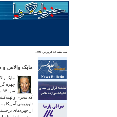
سه شنبه 22 فروردین 1391
مایک والاس و 
مايک والا
چهره گزا
سن
که مجری و تهيه‌کنند
از چهره‌های برجس
رودررو انجام داد. ا