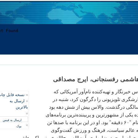
هاشمی رفسنجانی، ايرج مصداقی
س خبرنگار و تهيه‌کننده نام‌آور آمريکائی که
»
نسخه قابل چا
رشگری تلويزيونی را دگرگون کرد، شنبه در
»
ارسال به
 ۹۴ سالگی درگذشت. والاس بيش از شش دهه بود
بالاترین
»
ه يکی از مشهورترين و پربيننده‌ترين برنامه‌های
ارسال به فیس
تلويزيونی آمريکا به نام "۶۰ دقيقه" بود. او در اين برنامه با صدها تن
»
بوک
ته عالم سياست، فرهنگ و ورزش گفت‌وگوی
ز جمله با محمدرضا پهلوی، آيت‌االه روح‌الله خمينی، اکبر هاشمی