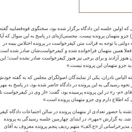
 که اولين جلسه اين دادگاه برگزار شده بود، سخنگوی قوه‌قضاييه گفته
ر) جزو متهمان پرونده نيست. محسنی‌اژه‌ای در پاسخ به اين سوال که آيا 
يه دولتی با توجه به قرائت متن کيفرخواست در پرونده اختلاس بيمه در
علا همين متهمان فراخوانده شده و کيفرخواست‌شان صادر شده است.
 هنوز آزادند و برای برخی نيز هنوز کيفرخواست صادر نشده است؛ اين
يد جزو متهمان اين پرونده نيست.»
ته الياس نادران، يکی از نمايندگان اصولگرای مجلس که به گفته خودش
نحوه رسيدگی به اين پرونده در دادگاه حاضر شده بود، در پاسخ به مهر
قای «م- ر» در اين پرونده پرسيده بود، گفت: «از وی در کيفرخواست نا
يی که اطلاع دارم وی جزو متهمان پرونده است.»
شته با حضور تعدادی از متهمان پرونده در سالن اجتماعات دادگاه کيف
 شد. به گزارش «مهر»، در ابتدای چهارمين جلسه رسيدگی به پرونده
 مديرخراسانی از «ج.الف» متهم رديف پنجم پرونده معروف به آقای