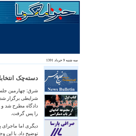
سه شنبه 9 خرداد 1391
دسته‌چک انتخابا
شرق: چهارمين جلسه 
شرايطی برگزار شد ک
دادگاه مطرح شد و م
را پس گرفت.
توضيح داد. با اين و