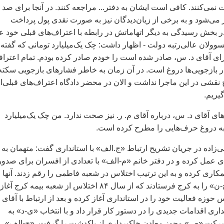
می‌کنند. کافی است ايشان به دفتر... مراجعه کنند. در آنجا برای صد
می‌شود و به برخی از زيان‌ديدگان نيز به صورت نقدی پول پرداخت
 بخش رسيدگی به ديگر اتهاماتش در رابطه با اعتراف‌های قبلی خود عل
سوولان عالی‌رتبه دولت - اظهار داشت: چک يک‌ميليارد تومانی که گفته
ی آقای د. س، صادر شده است را خودم صادر کرده بودم. تمام اعتراف
 در بازجويی‌ها دروغ است. در آن زمان به خاطر فشارهای بازجويی سکته
 نقشی در اين ماجرا نداشت و الان در محضر دادگاه اعتراف‌های قبلی‌ا
يريم.
ای آقای د. س، درباره آقای م. ر. نيز صحت ندارد. من چک يک‌ميليارد
و به دروغ حرف‌هايی را مطرح کرده است.
ی‌زاده در جريان تشريح ارتباط «ج.الف» با استانداری گفت: متهمان به
 عمل کرده و در دفتر خانم «م-الف» با تعدادی از افسران برای صدور
اری کرده و به اين ترتيب اختلاس در شعبه فاطمی را رقم زدند. آنها
سپس «د- ف» و «ح-ن» را به کرج فرستادند که از سال ۸۴ اختلاس از شعبه بيمه کرج آغاز
زه فعاليت خود را در استانداری آغاز کرده و بعد از ارتباط با آقای
ری اقدامات جديدی را در دستور کار قرار داد و با انتخاب «ی-د» به
رکت «ص» مجوز معادن خاکبرداری از پاکدشت را گرفت. «ج-الف»