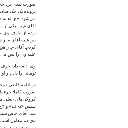
صورت نقدی پرداخت ن
پرونده يک چک صادر 
می‌شود. «ج.الف» در
آقای م.ر - يکی از م
بودم از طرف وی برا
نيز عليه آقای م. ر
کردم. آقای م. ر هيچ
عليه وی را پس می‌گ
وی ادامه داد: حرف‌ه
تومانی را دادم و ا
در ادامه قاضی ذبيح
صورت کاملا حرفه‌ای
کروکی‌های جعلی همک
شد. آقای خاص سپس حو
«ی-د» معاون استاندا
سمت هيات‌مديره ش