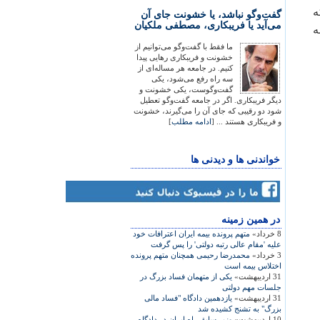
ه
گفت‌وگو نباشد، یا خشونت جای آن
می‌آید یا فریبکاری، مصطفی ملکیان
ه
ما فقط با گفت‌وگو می‌توانیم از
خشونت و فریبکاری رهایی پیدا
کنیم. در جامعه هر مساله‌ای از
سه راه رفع می‌شود، یکی
گفت‌وگوست، یکی خشونت و
دیگر فریبکاری. اگر در جامعه گفت‌وگو تعطیل
شود دو رقیبی که جای آن را می‌گیرند، خشونت
و فریبکاری هستند ... [
ادامه مطلب
]
خواندنی ها و دیدنی ها
در همين زمينه
8 خرداد»
متهم پرونده بیمه ایران اعترافات خود
علیه 'مقام عالی رتبه دولتی' را پس گرفت
3 خرداد»
محمدرضا رحيمی همچنان متهم پرونده
اختلاس بيمه است
31 اردیبهشت»
یکی از متهمان فساد بزرگ در
جلسات مهم دولتی
31 اردیبهشت»
یازدهمین دادگاه "فساد مالی
بزرگ" به تشنج کشیده شد
10 اردیبهشت»
وزیر سابق راه ایران در دادگاه