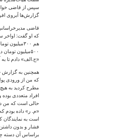
سپس از قاضی خواست 
گزارش‌ها آبروی افرا
قاضی مديرخراسانی 
هم ۳۰۰‌ميليو
«ج.الف» دادم تا به 
همچنين به گزارش «
مطرح کرديد به هيچ 
افراد متعددی بوده و 
حالی است که من دست
«م. ر» داده بودم که
است به نمايندگان ک
فشار و بدون داشتن 
براساس آن دسته چک 