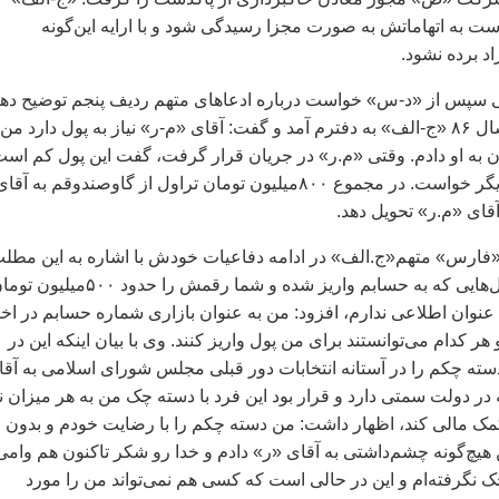
به اتهاماتش به صورت مجزا رسيدگی شود و با ارايه اين‌گونه
د برده نشود.
سپس از «د-س» خواست درباره ادعاهای متهم رديف پنجم توضيح ده
که او گفت: اواخر سال ۸۶ «ج-الف» به دفترم آمد و گفت: آقای «م-ر» نياز به پول دارد من
ن تومان به او دادم. وقتی «م.ر» در جريان قرار گرفت، گفت اين پول کم است
۵۰۰‌ميليون تومان ديگر خواست. در مجموع ۸۰۰‌ميليون تومان تراول از گاوصندوقم به آقا
آقای «م.ر»‌ تحويل دهد.
فارس» متهم«ج.الف» در ادامه دفاعيات خودش با اشاره به اين مطل
که من از ورودی پول‌هايی که به حسابم واريز شده و شما رقمش را حدود ۵۰۰‌ميلي
عنوان اطلاعی ندارم، افزود: من به عنوان بازاری شماره حسابم در اخت
هر کدام می‌توانستند برای من پول واريز کنند. وی با بيان اينکه اين در
ه چکم را در آستانه انتخابات دور قبلی مجلس شورای اسلامی به آقا
 در دولت سمتی دارد و قرار بود اين فرد با دسته چک من به هر ميزان ني
مک مالی کند، اظهار داشت: من دسته چکم را با رضايت خودم و بدون
هيچ‌گونه چشم‌داشتی به آقای «ر» دادم و خدا رو شکر تاکنون هم وامی
نگرفته‌ام و اين در حالی است که کسی هم نمی‌تواند من را مورد