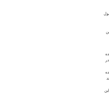
ارد ريال، وصول
همچنين
ده
در
ده
د
ين