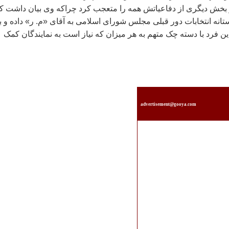
ر بخش ديگری از دفاعياتش همه را متعجب کرد چراکه وی بيان داشت ک
انه انتخابات دور قبلی مجلس شورای اسلامی به آقای «م. ر» داده و ب
اين فرد با دسته چک متهم به هر ميزان که نياز است به نمايندگان کمک
advertisement@gooya.com