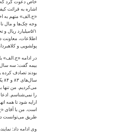
خاص دعوت کرد که بر
اشاره به قرائت کي
۵/۱‌ميليارد ريا
پولشويی و کلاهبرداری از آقا
در ادامه «ج.الف» ب
بيمه گفت: سه سال ا
بودند تصادف کرده و
می‌کرديم. من تنها ب
را نمی‌شناسم. ادعا 
ارايه شود تا همه ات
است. من با آقای «ح
طريق می‌توانست درآمدش را ۱۰ ب
وی ادامه داد: نماي