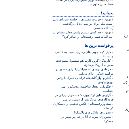
فساد مالی متهم شد
بخوانید!
9 بهمن »
جزییات بیشتری از جلسه شورای‌عالی
امنیت ملی برای بررسی دلایل درگذشت
آیت‌الله هاشمی
9 بهمن »
چه کسی دستور پلمپ دفاتر مشاوران
رد
آیت‌الله هاشمی رفسنجانی را صادر کرد؟
پرخواننده ترین ها
»
دلیل کینه جویی های رهبری نسبت به خاتمی
چیست؟
»
'دارندگان گرین کارت هم مشمول ممنوعیت
سفر به آمریکا می‌شوند'
»
فرهادی بزودی تصمیم‌اش را برای حضور در
مراسم اسکار اعلام می‌کند
»
گیتار و آواز گلشیفته فراهانی همراه با رقص
 که
بهروز وثوقی
»
چگونگی انفجار ساختمان پلاسکو را بهتر
م
بشناسیم
»
گزارش‌هایی از "دیپورت" مسافران ایرانی در
فرودگاه‌های آمریکا پس از دستور ترامپ
»
مشاور رفسنجانی: عکس هاشمی را دستکاری
کرده‌اند
ری
»
تصویری: مانکن های پلاسکو!
»
تصویری: سرمای 35 درجه زیر صفر در
مسکو!