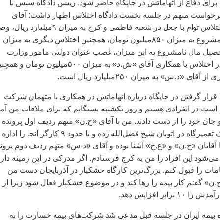
ای دفاع از اتهاماتش در جايگاه حاضر شود. رييس دادگاه سپس با
فرخواست متهم در جلسه نخست دادگاه اختلاس اظهار داشت: آقای
«ج.الف» متهم به اختلاس توام با جعل در شعبه فاطمی و کرج به ميزان ۹‌ميلي
وجه چک‌ها و مال نامشروع به ميزان ۸۵۰‌ميليون تومان، همچنين اختلاس ديگری به ميزان
ل و تحصيل مال نامشروع به اين ميزان، غصب عنوان دولتی مامور وزارت
اطلاعات، معاونت در اختلاس با همکاری آقای «ش.د» به ميزان ۵۰۰‌ميليون تومان و 
ی «د.س» به ميزان ۲۵۰‌ميليارد ريال است.
ا قرار گرفتن در جايگاه درباره اتهاماتش در همکاری با متهمان شرکت
ست در انفرادی هستم و روز يکشنبه بستگانم که برای ملاقات من آم
 جان خود را از دست دادند. من با آقای «ح.ن» متهم رديف اول پرونده 
سال‌های ۸۳ و ۸۴ يک تعميرگاه در اتوبان شيخ‌ فضل‌الله زده و با حدود ۹ کارگر آنجا را اداره
ا آقايان «ح.ن» و «ع.خ» آشنا بوده و آقای «د-س» متهم رديف دوم پرون
می‌شود اين افراد را من به کرج فرستادم. اگر مدرکی در اين زمينه دارن
هامات را قبول کنم. بزرگ‌ترين کارگاه خشکبار در آذربايجان دست من
.ن» گفتم کار بيمه را رها کند و در موضوع خشکبار فعال شود زيرا از ا
رابر افزايش دهد.
نده بيمه ايران در جلسه قبل مدعی شد شرکت‌های بيمه خسارت را به