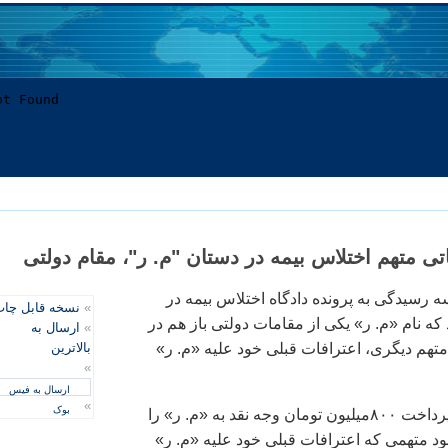
تی متهم اختلاس بيمه در دستان "م. ر"، مقام دولتی
رسيدگی به پرونده دادگاه اختلاس بيمه در
»
نسخه قابل چا
ه نام «م. ر» يکی از مقامات دولتی باز هم در
»
ارسال به
تهم ديگری، اعترافات قبلی خود عليه «م. ر»
بالاترین
»
ارسال به فیس
»
بوک
ديگری اما ماجرای پرداخت ۸۰۰‌ميليون تومان وجه نقد به «م. ر» را
جود متهمی که اعترافات قبلی خود عليه «م. ر»