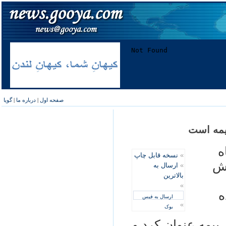
صفحه اول
|
درباره ما
|
گویا
يمه است
ه
»
نسخه قابل چاپ
مش
»
ارسال به
بالاترین
»
ه
ارسال به فیس
»
بوک
بيمه عنوان کرد و