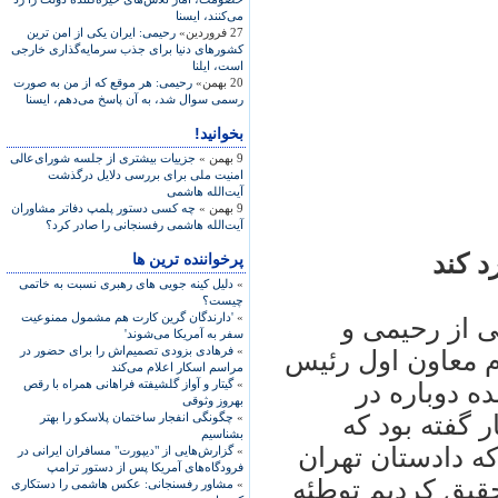
می‌کنند، ايسنا
27 فروردین»
رحيمی: ايران يکی از امن ترين
کشورهای دنيا برای جذب سرمايه‌گذاری خارجی
است، ايلنا
20 بهمن»
رحيمی: هر موقع که از من به صورت
رسمی سوال شد، به آن پاسخ می‌دهم، ايسنا
بخوانید!
9 بهمن »
جزییات بیشتری از جلسه شورای‌عالی
امنیت ملی برای بررسی دلایل درگذشت
آیت‌الله هاشمی
9 بهمن »
چه کسی دستور پلمپ دفاتر مشاوران
آیت‌الله هاشمی رفسنجانی را صادر کرد؟
د کند
پرخواننده ترین ها
»
دلیل کینه جویی های رهبری نسبت به خاتمی
چیست؟
»
'دارندگان گرین کارت هم مشمول ممنوعیت
ی از رحيمی و
سفر به آمریکا می‌شوند'
»
فرهادی بزودی تصمیم‌اش را برای حضور در
ام معاون اول رئيس
مراسم اسکار اعلام می‌کند
»
گیتار و آواز گلشیفته فراهانی همراه با رقص
ه دوباره در
بهروز وثوقی
گفته بود که
»
چگونگی انفجار ساختمان پلاسکو را بهتر
بشناسیم
ه دادستان تهران
»
گزارش‌هایی از "دیپورت" مسافران ایرانی در
فرودگاه‌های آمریکا پس از دستور ترامپ
قيق کرديم توطئه
»
مشاور رفسنجانی: عکس هاشمی را دستکاری