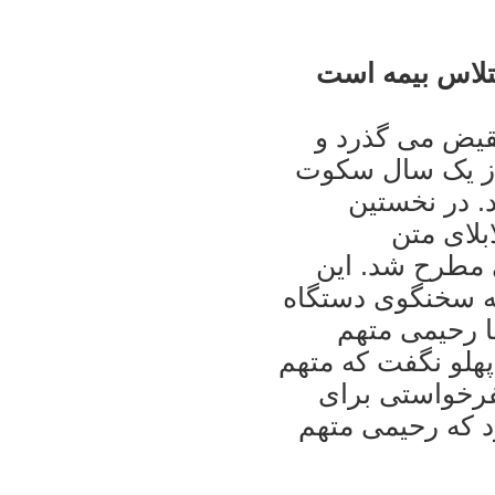
تلاس بيمه است
قيض می گذرد و
از يک سال سکوت
د. در نخستين
بلای متن
 مطرح شد. اين
 سخنگوی دستگاه
ا رحيمی متهم
هلو نگفت که متهم
فرخواستی برای
د که رحيمی متهم