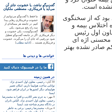
گفت‌وگو نباشد، یا خشونت جای آن
نشده است.
می‌آید یا فریبکاری، مصطفی ملکیان
به گزارش خبرنگار مهر دی ماه سال ۸۹ بود که از سخنگوی
ما فقط با گفت‌وگو می‌توانیم از
خشونت و فریبکاری رهایی پیدا
 اختلاس بيمه و
کنیم. در جامعه هر مساله‌ای از
سه راه رفع می‌شود، یکی
اون اول رئيس
گفت‌وگوست، یکی خشونت و
دیگر فریبکاری. اگر در جامعه گفت‌وگو تعطیل
 محسنی اژه ای
شود دو رقیبی که جای آن را می‌گیرند، خشونت
و فریبکاری هستند ... [
ادامه مطلب
]
کم صادر نشده بهتر
خواندنی ها و دیدنی ها
در همين زمينه
30 آبان»
رحيمی، معاون اول احمدی نژاد:
توانايی ساخت هواپيما داريم، امکان تعمير
هواپيمای ديگر کشورها در ايران فراهم شود،
ايسنا
9 مهر»
به جرم نشر اکاذيب و افترا به محمدرضا
رحيمی، معاون اول احمدی نژاد، الياس نادران
در دادگاه مجرم شناخته شد، ايسنا
4 مرداد»
محمدرضا رحيمی: برخی به خاطر
خصومت، آمار تلاش‌های خيره‌کننده دولت را رد