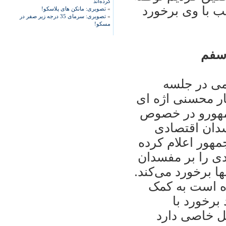
کرده‌اند
يب با وی برخورد
»
تصویری: مانکن های پلاسکو!
»
تصویری: سرمای 35 درجه زیر صفر در
مسکو!
اسفم
نام رحيمی در جلسه
ر محسنی اژه ای
مهورو در خصوص
سدان اقتصادی
هور اعلام کرده
ی را بر مفسدان
 برخورد می‌کند.‌
ه است به کمک
 برخورد با
يل خاصی دارد