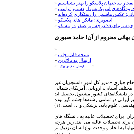
فجار ساختمان پلاسکو را بهتر بشناسیم
»
رودگاه‌های آمریکا پس از دستور ترامپ
»
نی: عکس هاشمی را دستکاری کرده‌اند
»
تصویری: مانکن های پلاسکو!
»
»
ان بهائی محروم از آن! حامد صبوری
»
نسخه قابل چاپ
»
ارسال به بالاترین
»
»
»
ارسال به فیس بوک
اج جباری «مدیر کل امور دانشجویان غیر
جوی غیر ایرانی از ٧٠ کشور از جمله از کشورهای مختلف آسیایی، اروپایی، آمریکای شمالی
... در دانشگاه‌های کشور مشغول تحصیل اند
 است: «حضور دانشجویان غیر ایرانی در تمامی رشته‌ها چشم گیر بوده
سی،‌ علوم پایه، پزشکی و. . . است. (١)
ن- برای تحصیلات عالیه به دانشگاه های
 برای تحصیلات عالیه می آیند. زیرا هرچه
تاً به اتحاد و وحدت نوع انسان نزدیک تر
می شود.