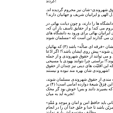
گردند!
حقوق شهروندی¬شان نیز محروم گردیده اند.
شگاه ها را دارند، و چون دیانت بهائی در
وم می کند! و از حقایق تأسف بار آن که،
ایرانیان بهائی برای ورود به دانشگاه های
باید از جمهوری اسلامی ایران پرسید، برفرض محال که این ادعایشان درست باشد و «دیانت بهائی» به زعم ایشان «فرقه ای ضالّه» باشد (٣) که بهائیان
شوند» پیش روی ایشان باشد؟! اگر ادّعا
و می توانند از حقوق شهروندی و از جمله
د؟! براستی چرا نتوانند یهودی یا مسیحی
 این اقلیّت های دینی نیز چندان از حقوق
شهروندی شان بهره مند نبوده و نیستند!
ره مندی از حقوق شهروندی مسلمان شوند،
چرا حتماً باید فرقۀ شیعه را بپذیرند؟! در اسلام طبق تحقیقی، حدّاقل ۴٨٠ فرقۀ وجود دارد که فقط یکی از این فِرَقْ شیعۀ دوازده امامی است! (۴) بر
ن که بصیرند دانند و بس! خوش بود گر محک
تجربه آید به میان!
«حکومت» نزد خدا و نزد عقلای منصفِ عالَم، از احترام و مقام خاصّی برخوردار است. زیرا قانوناً و از نظر انسانی باید حافظِ امن و امان و موجِد و مُمِّدِ
ن باشد تا خدا و خلق خدا آن را در انجام
وظایف مقدسه اش یاری نمایند.