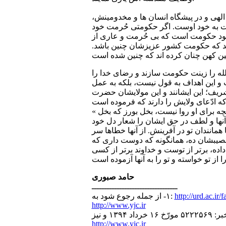
ه الهی و در پیشگاه انسان ها و مخدومینش،
مت به خود اوست. اگر حکومتی حُرمت خود
د خود حکومت است که بی حُرمت و عاری از
شند که حکومت کشور عزیزشان چنین باشد.
له را زینت حکومت سازند و رضای خدا را
و این اهداف به قول نیست، بلکه به عمل
ن شریف؛ این ایشانند و این مولایشان حضرت
« باید بهترین اندوخته‌ها در نزد تو، اندوخته کار نیک باشد. پس زمام هواهای نفس خویش فروگیر و بر نفس خود، در آنچه برای او روا نیست، بخل بورز که بخل
نها و لطف در حق ایشان را شعار دل خود
مانندان تو در آفرینش. از آنها خطاها سر
نصیبشان ده، همانگونه که دوست داری که
 داده، برتر از توست و خداوند برتر از کسی
حامد صبوری
ــــــــــــــــــــــــــــــــــ
http://urd.ac.ir/
١- از جمله رجوع شود به:
http://www.yjc.ir
http://www.yjc.ir