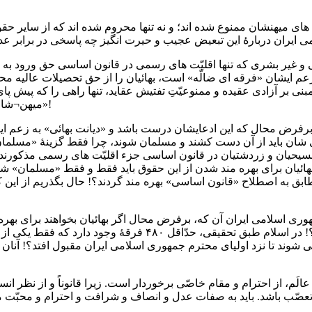
اه های میهنشان ممنوع شده اند؛ و نه تنها محروم شده اند که از سایر 
 و غیر بشری که تنها اقلیّت های رسمی در قانون اساسی حق ورود به دان
م ایشان «فرقه ای ضالّه» است، بهائیان را از حق تحصیلات عالیه محر
 بر آزادی عقیده و ممنوعیّتِ تفتیش عقاید، تنها راهی را که پیش پای 
میهن¬شان می گذارند این است که «مسلمان شوند»!
شان باید از آن دست کشند و مسلمان شوند، چرا فقط گزینۀ «مسلمان 
مسیحیان و زردشتیان در قانون اساسی جزء اقلیّت های رسمی مذکورند 
هائیان برای بهره مند شدن از این حقوق باید فقط و فقط «مسلمان» شون
بق به اصطلاح «قانون اساسی» بهره مند گردند؟! حال بگذریم از این که
وری اسلامی ایران آن که، برفرض محال اگر بهائیان بخواهند برای به
می شوند تا نزد اولیای محترم جمهوری اسلامی ایران مقبول افتد؟! آنا
تعصّب باشد. باید به صفات عدل و انصاف و شرافت و احترام و محبّت مزیّ