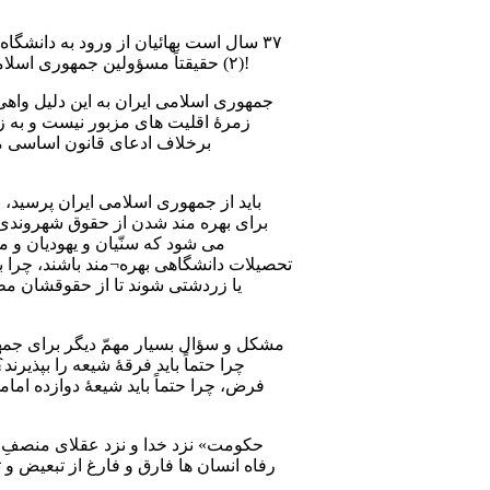
٣٧ سال است بهائیان از ورود به دانشگ
(۲) حقیقتاً مسؤولین جمهوری اسلامی ایران دربارۀ این تبعیض عجیب و حیرت انگیز چه پاسخی در برابر عدل الهی و ایرانیان شریف و جهانیان دارند؟!
جمهوری اسلامی ایران به این دلیل واهی
زمرۀ اقلیت های مزبور نیست و به زع
برخلاف ادعای قانون اساسی مبنی
برای بهره مند شدن از حقوق شهروندی 
می شود که سنّیان و یهودیان و 
تحصیلات دانشگاهی بهره¬مند باشند، چرا ب
یا زردشتی شوند تا از حقوقشان مطا
مشکل و سؤال بسیار مهمّ دیگر برای جمه
فرض، چرا حتماً باید شیعۀ دوازده اما
رفاه انسان ها فارق و فارغ از تبعیض و 