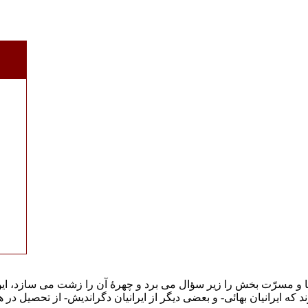
 زیبا و مسرّت بخش را زیر سؤال می برد و چهرۀ آن را زشت می سازد، ا
د که ایرانیان بهائی- و بعضی دیگر از ایرانیان دگراندیش- از تحصیل 