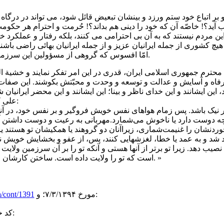
 و بر اتباع خود ستم ورزد و بینشان تبعیض قائل شود، می تواند در درگا
د؟! خاصّه آن که خود را دینی هم بداند؟! حُرمت و احترام هر حکو
ین مردم نیستند که به آن بی احترامی می کنند، بلکه رفتار و عملکر
 کشوری از جمله ایرانیان عزیز و از جمله ایرانیان بهائی راضی با
امّا افسوس که گروهی از مسؤولین این سرزمین کهن چنان کرده اند که چنین شده است.
رم جمهوری اسلامی ایران، قدری در این امر تفکر نمایند و خشیة ال
رفاه و آسایش و عدالت و توسعه و وحدت و محبّتش بکوشند. این صفات 
 این ایشانند و این خدای ناظر و بینا؛ این ایشانند و این محضر ایرانیا
علی که ادّعای ولایش را دارند که فرموده است:
ه دوست دارد یا ناخوش می‌شمارد.مهربانی به رعیت و دوست داشتن آ
دنشان را غنیمت‌شماری، زیراآنان دو گروهند یا همکیشان تو هستند یا ه
 شد و به عمد یا خطا، لغزشهایی کنند، پس، از عفو و بخشایش خویش 
نصیب دهد. زیرا تو برتر از آنها هستی و آنکه تو را بر آن سرزمین ولایت
است که تو را ولایت داده است. ساختن کارشان را از تو خواسته و تو را به آنها آزموده است. »
مورخ ٧/٣/١٣٩۴؛ و:
fa/cont/1391
کد خبر: ۵۲۲۲۵۶۹ مورّخ ۱۶ خرداد ۱۳۹۴ و نیز: