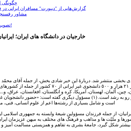
چگونگی ان
گزارش‌هایی از "دیپورت" مسافران ایرانی در ف
مشاور رفسنجا
تصویری: سرمای 35 درجه زیر صفر در مسکو!
خارجیان در دانشگاه های ایران؛ ایرانی
ی بخشی منتشر شد. دربارۀ این خبر شادی بخش، از جمله آقای محمّد ح
ایرانی وزارت علوم» اظهار کرد بیش از ۲١ هزار و ٥٠٠ دانش
ان، چین، آلمان، لهستان، آمریکا، کره و انگلستان، افغانستان، عراق، و
و این روند در یک سال اخیر دوبرابر شده و رو به رشد است. (١) مسؤول دیگری گفته
است و شامل بسیاری از رشته‌ها اعم از علوم انسانی، ‌فنی، مهند
نیان- از جمله فرزندان مسؤولین شیعۀ وابسته به جمهوری اسلامی ایرا
ورها و ملیّت ها و مذاهب و فرهنگ های مختلف به میهن عزیزمان ایران
 بیشتر شکل گیرد، جامعۀ بشری به تفاهم و همزیستی مسالمت آمیز و نهای