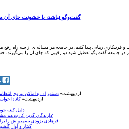
گفت‌وگو نباشد، یا خشونت جای آن می
ت و فریبکاری رهایی پیدا کنیم. در جامعه هر مساله‌ای از سه راه ر
ر در جامعه گفت‌وگو تعطیل شود دو رقیبی که جای آن را می‌گیرند، خشو
29 اردیبهشت»
دستور اداره اماکن نيروی انتظامی؛ ۳۰ شغل ممنوع برای بهاييان
27 اردیبهشت»
کانادا خواس
دلیل کینه ج
'دارندگان گرین کارت هم مشمول ممنوعیت سفر به آمریکا می‌شوند'
فرهادی بزودی تصمیم‌اش را برا
گیتار و آواز گلش