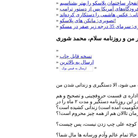
فجار ساختمان پلاسکو را بهتر بشناسیم
»
رودگاه‌های آمریکا پس از دستور ترامپ
»
نی: عکس هاشمی را دستکاری کرده‌اند
»
تصویری: مانکن های پلاسکو!
»
»
 من و روزنامه سلام، محمد شوری
»
نسخه قابل چاپ
»
ارسال به بالاترین
»
»
»
ارسال به فیس بوک
ل اداره ی قسمت حروفچینی و تصحیح و هم
چنین «گزارش نویس» این روزنامه بوده است؛ و تنها فرداین روزنامه می باشد که بخاطر حضور و کارش در این روزنامه دستگیر و مدت ۲ ماه را در
 محکومیت آمده است) زندانی کشیده است؟
زمان تاالان هم از همه چیز محروم است!؟
 به کوچه علی چپ زدن نیست، پس چیست؟
الا تمام عالم وآدم ورسانه ها مال شما؟