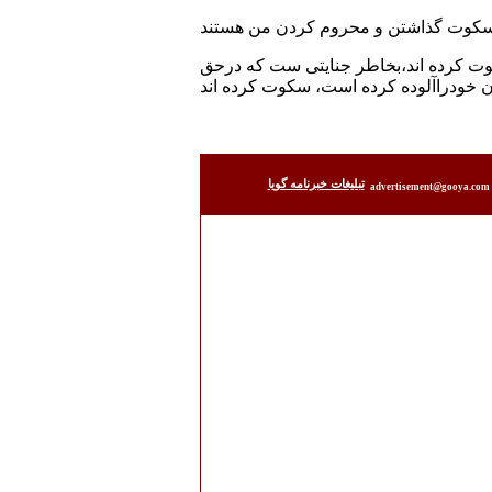
وت کرده اند،بخاطر جنایتی ست که درحق
تبليغات خبرنامه گويا
advertisement@gooya.com