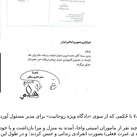
روزنامه سلام عصر چهارشنبه ۱۶ تیر ۷۸ با حُکمی که از سوی «دادگاه ویژه روحانیت» برای مد