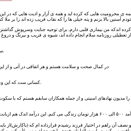
ه ی محرومیت هایی که کرده اید و همه ی آزار و اذیت هایی که در این 
رده اندکه من بیماری قلبی دارم. برای توجیه جنایت وسرپوش گذاشتن ب
سگهاتان رارها کرده اید و سنگهاتان را بسته.
در کمال صحت و سلامت هستم و هر اتفاقی در آتی و از این
کسانی ست که این وضعیت را در این سالها برایم ترتیب داده اند.
بیش از ۶ سال است که فقط بادرآمد ۵۰۰ الی ۶۰۰ هزار تومان زندگی می کنم. این 
نصف آن راهم در اختیار فرزند رشیدم قرارداده ام که (باکارش)از بایت 
یافت می کنم. در این سالها نان خودم را خورده ام و زیر عَلَم کس و ک