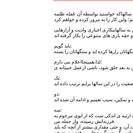
سالهاکه خواستید بواسطه آن عَمَله ظلمه
ه سالهابیکاری اجباری واذیت و آزارهایی
باید گویم:
لذا،همینجااعلام می دارم:
 به بعد خلق شود، ناشی ازعمل خبیثانه ی
یک:
دو:
سه:
درآمد اندک هم ازبابت ارثیه ی اندکی ست که از ابوی مرحوم به
فرزندانش رسیده، واز جمله من.
آن، و حتی مقداری بیشتر از آنچه که باید
سان و گروه و گروه هایی نرفته و سینه هم