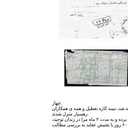
چهار:
یر مسئول آورده شد، نیمه کاره تعطیل و همه ی همکاران
رهسپار منزل شدند.
بعد از ظهر روز پنج شنبه ۱۷ تیر ۷۸ چند نفر از ماموران امنیتی واجا، آمدند به منزل و مرا بازداشت و با خود برده و به مدت ۲ ماه مرا در زندان توحید،
(همان کمیته مشترک زمان شاه و موزه ی عبرت فعلی) بصورت انفرادی زندانی و حبس کردند؛ و در طول این ۶۰ روز با تفتیش عقاید به بررسی مطالب