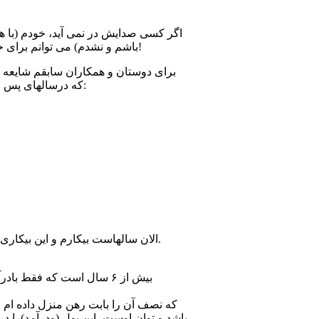
اگر کسی صدایش در نمی آید، خودم (با هم
باشم و نشدم) می توانم برای خودم آستین بالا بزنم وَ پته خیلی ها را که نقاب فریب زده اند را بر ملا کنم؛ واین کار را به مرور کرده و خواهم کرد!
برای دوستان و همکاران سابقم شایعه ک
که درسالهای پس از تعطیلی روزنامه سلام انجام داده اند، شیوه ی فریب و نیرنگ و دروغ و حقه بازی های متنوعی را بکار گرفته اند:
الان سالهاست بیکارم و این بیکاری را مدیون نهادهای امنیتی و از جمله همکاران سابقم هستم که با سکوت و تمکین، سبب تعمیم و ادامه آن شده اند.
که نصف آن را بابت رهن منزل داده ام و 
باشد و توان اوست، این پول (ودرآمد)را در