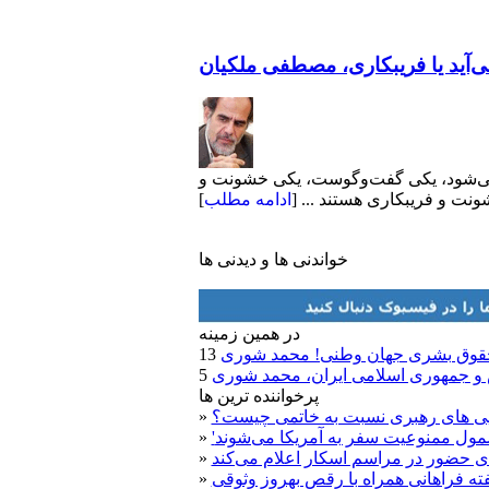
‌آید یا فریبکاری، مصطفی ملکیان
فع می‌شود، یکی گفت‌وگوست، یکی خشونت و
نت و فریبکاری هستند ... [
ادامه مطلب
]
خواندنی ها و دیدنی ها
در همين زمينه
حقوق بشری جهان وطنی! محمد شوری
 و جمهوری اسلامی ایران، محمد شوری
پرخواننده ترین ها
ویی های رهبری نسبت به خاتمی چیست؟
»
»
ی حضور در مراسم اسکار اعلام می‌کند
»
یفته فراهانی همراه با رقص بهروز وثوقی
»