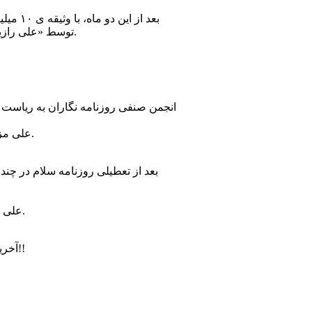
توسط «علی رازینی» محکوم به یکسال حبس قطعی و تبدیل به ۵ سال حبس تعزیری به اندازه ۵ سال تعطیلی روزنامه سلام شدم.
انجمن صنفی روزنامه نگاران به ریاس
«علی مزروعی» هم اکنون خود و خانواده اش در خارج از کشور زندگی کرده و دارند نقش «اپوزیسیون» را بازی می کنند.
بعد از تعطیلی روزنامه سلام در چند
«علی میثمی»، «میثم علیمحمدی»، «مسعود طوبی»، «محمد زمانی»، «محمد شیدا» ، «شیدایی» و «امین عباسی»ست.
آخرین مطلب منتشرشده ی من در روزنامه مردم سالاری در سال۸۶ است، که اتفاقااین آخری بااسم اصلی چاپ شد!!