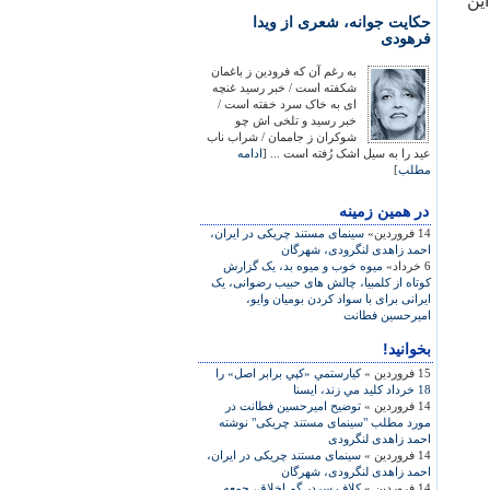
اين
حکايت جوانه، شعری از ويدا
فرهودی
به رغم آن که فرودين ز باغمان
شکفته است / خبر رسيد غنچه
ای به خاک سرد خفته است /
خبر رسيد و تلخی اش چو
شوکران ز جاممان / شراب ناب
عيد را به سيل اشک رُفته است ... [
ادامه
مطلب
]
در همين زمينه
14 فروردین»
سينمای مستند چريکی در ايران،
احمد زاهدی لنگرودی، شهرگان
6 خرداد»
ميوه خوب و ميوه بد، يک گزارش
کوتاه از کلمبيا، چالش های حبيب رضوانی، يک
ايرانی برای با سواد کردن بوميان وايو،
اميرحسين فطانت
بخوانید!
15 فروردین »
کيارستمي «کپي برابر اصل» را
18 خرداد کليد مي زند، ايسنا
14 فروردین »
توضيح اميرحسين فطانت در
مورد مطلب "سينمای مستند چريکی" نوشته
احمد زاهدی لنگرودی
14 فروردین »
سينمای مستند چريکی در ايران،
احمد زاهدی لنگرودی، شهرگان
14 فروردین »
کلاف سردر گم اخلاق، جمعه