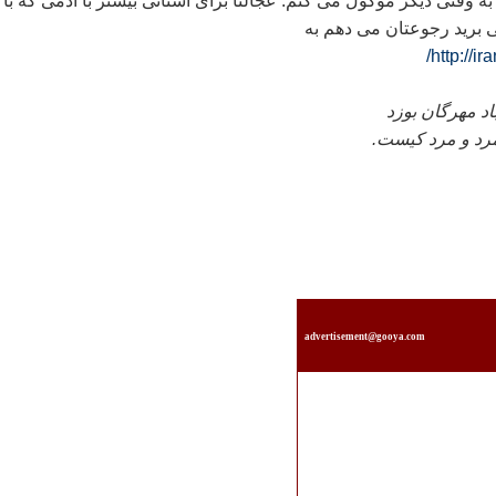
به وقتی ديگر موکول می کنم. عجالتا برای آشنائی بيشتر با آدمی که با 
 بريد رجوعتان می دهم به
http://i
باد مهرگان بوزد
امرد و مرد کيست.
advertisement@gooya.com