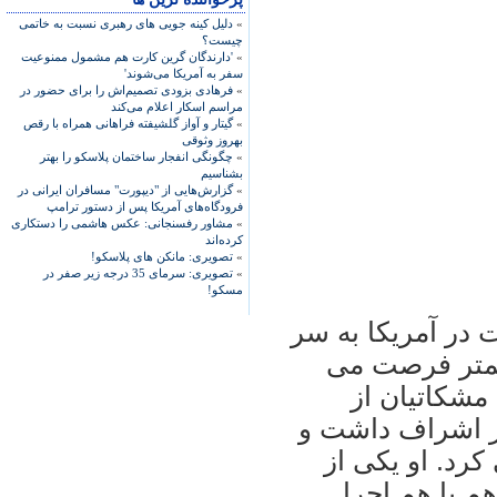
»
دلیل کینه جویی های رهبری نسبت به خاتمی
چیست؟
»
'دارندگان گرین کارت هم مشمول ممنوعیت
سفر به آمریکا می‌شوند'
»
فرهادی بزودی تصمیم‌اش را برای حضور در
مراسم اسکار اعلام می‌کند
»
گیتار و آواز گلشیفته فراهانی همراه با رقص
بهروز وثوقی
»
چگونگی انفجار ساختمان پلاسکو را بهتر
بشناسیم
»
گزارش‌هایی از "دیپورت" مسافران ایرانی در
فرودگاه‌های آمریکا پس از دستور ترامپ
»
مشاور رفسنجانی: عکس هاشمی را دستکاری
کرده‌اند
»
تصویری: مانکن های پلاسکو!
»
تصویری: سرمای 35 درجه زیر صفر در
مسکو!
در آمريکا به سر
 کمتر فرصت می
 مشکاتيان از
يز اشراف داشت و
کرد. او يکی از
م با هم اجرا