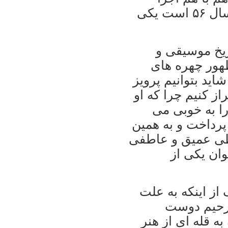
کرديم که اثر"مراعاشق" که مربوط به سال ۵۶ است يکی
اريخ موسيقی و
هور چهره های
يد بتوانيم پرويز
ز کنيم چرا که او
را به خوبی می
پرداخت و به همين
اطی عميق و عاطفی
وان يکی از
 از اينکه به علت
ترحيم دوست
 قله ای از هنر