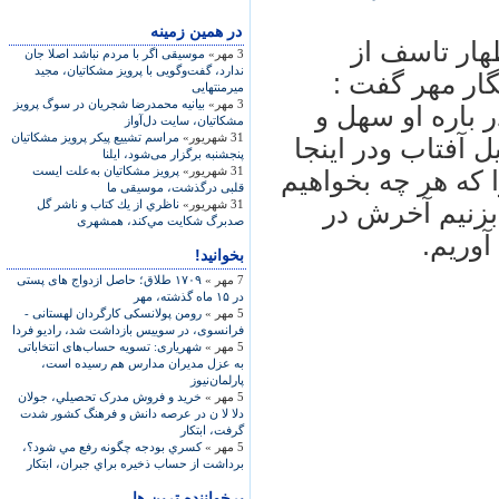
در همين زمينه
هار تاسف از
3 مهر»
موسيقی اگر با مردم نباشد اصلا جان
ندارد، گفت‌وگويی با پرويز مشکاتيان، مجيد
ار مهر گفت :
ميرمنتهايی
3 مهر»
بيانيه محمدرضا شجريان در سوگ پرويز
 باره او سهل و
مشکاتيان، سايت دل‌آواز
31 شهریور»
مراسم تشييع پيکر پرويز مشکاتيان
ل آفتاب ودر اينجا
پنجشنبه برگزار می‌شود، ايلنا
31 شهریور»
پرويز مشکاتيان به‌علت ايست
که هر چه بخواهيم
قلبی درگذشت، موسيقی ما
31 شهریور»
ناظري از يك كتاب و ناشر گل
 بزنيم آخرش در
صدبرگ شكايت مي‌كند، همشهری
آوريم.
بخوانید!
7 مهر »
۱۷۰۹ طلاق؛ حاصل ازدواج های پستی
در ۱۵ ماه گذشته، مهر
5 مهر »
رومن پولانسکی کارگردان لهستانی -
فرانسوی، در سوییس بازداشت شد، رادیو فردا
5 مهر »
شهریاری: تسویه حساب‌های انتخاباتی
به عزل مدیران مدارس هم رسیده است،
پارلمان‌نیوز
5 مهر »
خريد و فروش مدرک تحصيلي، جولان
دلا لا ن در عرصه دانش و فرهنگ کشور شدت
گرفت، ابتکار
5 مهر »
کسري بودجه چگونه رفع مي شود؟،
برداشت از حساب ذخيره براي جبران، ابتکار
پرخواننده ترین ها