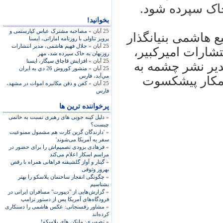
خاک سپرده شود.
بخوانید!
25 آبان »
مصاحبه‌ مشترک عباس کيارستمی و
 هاشمی بنيانگذار
پرويز تناولی با روزنامه‌ اماراتی، ايسنا
25 آبان »
جلال فهيم هاشمی، مدير انتشارات
تشارات اميرکبير،
روزبهان به خاک سپرده شد، مهر
25 آبان »
افزايش قاچاق سيگار، ايسنا
دير نشر چشمه به
25 آبان »
منشور كوروش 26 دي به ايران
مي‌آيد، فارس
همکار پيشکسوت
25 آبان »
كفن و دفن مکانیزه اموات در مشهد،
فارس
پرخواننده ترین ها
»
دلیل کینه جویی های رهبری نسبت به خاتمی
چیست؟
»
'دارندگان گرین کارت هم مشمول ممنوعیت
سفر به آمریکا می‌شوند'
»
فرهادی بزودی تصمیم‌اش را برای حضور در
مراسم اسکار اعلام می‌کند
»
گیتار و آواز گلشیفته فراهانی همراه با رقص
بهروز وثوقی
»
چگونگی انفجار ساختمان پلاسکو را بهتر
بشناسیم
»
گزارش‌هایی از "دیپورت" مسافران ایرانی در
فرودگاه‌های آمریکا پس از دستور ترامپ
»
مشاور رفسنجانی: عکس هاشمی را دستکاری
کرده‌اند
»
تصویری: مانکن های پلاسکو!