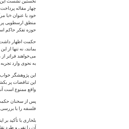
نخستین نشست این ه
چهار مقاله پرداخت
خود با عنوان «با م
منطق ارسطویی پردا
حوزه تفکر حاکم است
حکمت اظهار داشت: «
بمانند، نه تنها از ای
می‌خواهند فراتر از 
به نحوی وارد تجربه
این پژوهشگر خواب و
این تناقضات پر بکشد
واقع ممنوع است آن
پس از سخنان حکمت،
فلسفه را با بررسی 
بلخاری با تأکید بر 
آن را نفی و‌ طرد نق