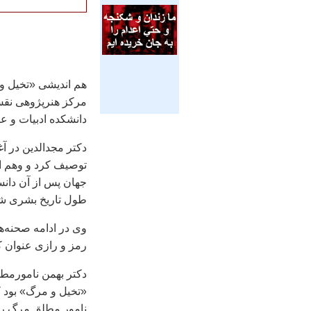
هم اندیشی «تخیل و 
مرکز هنرپژوهی نقش
دانشکده ادبیات و ع
دکتر مجدالدین در آ
توصیف کرد و وهم ان
جهان پس از آن دانس
طول تاریخ بشری ش
وی در ادامه صحنه‌ه
رمز و رازی عنوان ک
دکتر بهمن نامورمط
«تخیل و مرگ» بود که
نامور مطلق مرگ را 