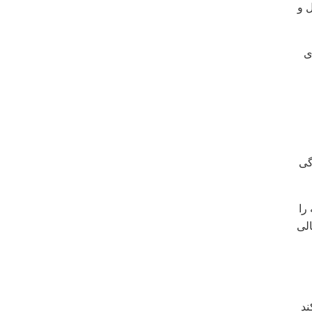
 و
ی
گی
را
لی
ند