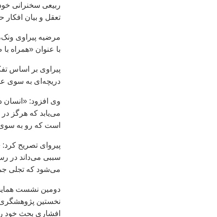
ربیعی سخنرانی خود 
تعقل و بیان افکار 
مرضیه پیراوی ونک، 
با عنوان «همراه با 
پیراوی بر اساس تف
دریچه‌ای به سوی عق
وی افزود: «انسان د
می‌یابد که هرگز در
است که رو به سوی 
پیروای تصریح کرد: 
سببی می‌داند در ر
می‌شود که تجلی ج
دومین نشست همایش
نخستین پژوهشگری ب
افشاری بحث خود را 