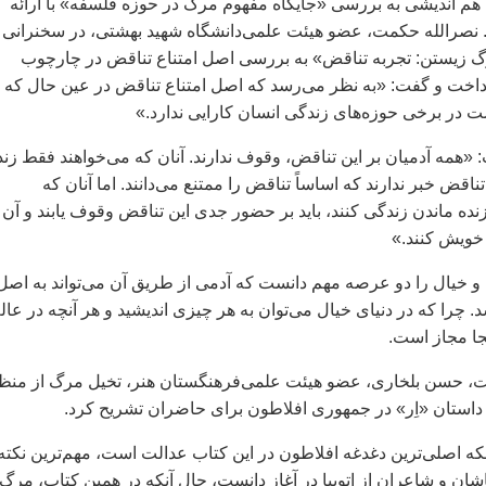
م اندیشی به بررسی «جایگاه مفهوم مرگ در حوزه فلسفه» با ارائه
. نصرالله حکمت، عضو هیئت علمی‌دانشگاه شهید بهشتی، در سخنرانی
رگ زیستن: تجربه تناقض» به بررسی اصل امتناع تناقض در چارچوب
خت و گفت: «به نظر می‌رسد که اصل امتناع تناقض در عین حال که د
 در برخی حوزه‌های زندگی انسان کارایی ندارد.»
همه آدمیان بر این تناقض، وقوف ندارند. آنان که می‌خواهند فقط زند
ن تناقض خبر ندارند که اساساً تناقض را ممتنع می‌دانند. اما آنان که
زنده ماندن زندگی کنند، باید بر حضور جدی این تناقض وقوف یابند و آن 
 خویش کنند.»
 خیال را دو عرصه مهم ‌دانست که آدمی‌ ‌از طریق آن‌ می‌تواند به اصل
. چرا که در دنیای خیال می‌توان به هر چیزی اندیشید و هر آنچه در عال
جا مجاز است.
 حسن بلخاری، عضو هیئت علمی‌فرهنگستان هنر، تخیل مرگ از منظ
داستان «اِر» در جمهوری افلاطون برای حاضران تشریح کرد.
اینکه اصلی‌ترین دغدغه افلاطون در این کتاب عدالت است، مهم‌ترین نکته
اشان و شاعران از اتوپیا در آغاز دانست، حال آنکه در همین کتاب، مرگ 