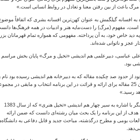
رگ باعث از بین رفتن معنا و تعادل در روابط انسانی است.»
 به افسانه گیلگمش به عنوان کهن‌ترین افسانه بشری که اتفاقاً موضوع
ست، مفهوم (مرگ) را دست‌مایه هنر و ادبیات در همه فرهنگ‌ها دانس
یه دید خاص خود، به آن پرداخته. مفهومی که همواره تمام قهرمانان بز
ر عجز و ناتوانی شده‌اند.
علی عباسی، دبیرعلمی هم اندیشی «تخیل و مرگ» پایان بخش مراسم
ی بود.
 از حدود صد چکیده مقاله که به دبیرخانه هم اندیشی رسیده بود نام ب
و گفت: «از این میان 25 مقاله برای ارائه و قرائت در این برنامه انتخاب و مابقی در مجمو
د رسید.»
این مدرس و پژوهشگر با اشاره به سیر چهار هم اندیشی «تخیل هنری» که از سال 1383
 هدف از این برنامه را یک بحث میان رشته‌ای دانست که ضمن ارائه
عات بومی ‌و مطرح درگذشته، مباحث جدید و قابل دفاعی به دانشگاه‌
ی‌دهد.