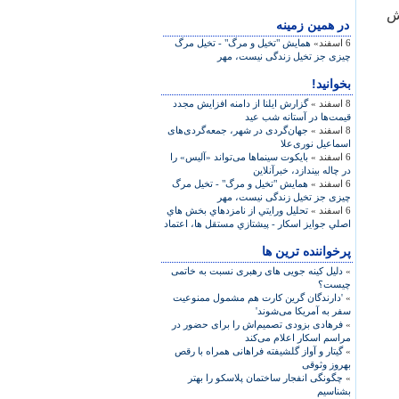
مقاله در شش
در همين زمينه
6 اسفند»
همایش "تخیل و مرگ" - تخیل مرگ
چیزی جز تخیل زندگی نیست، مهر
بخوانید!
8 اسفند »
گزارش ايلنا از دامنه افزايش مجدد
قيمت‌ها در آستانه شب عيد
8 اسفند »
جهان‌گردی در شهر، جمعه‌گردی‌های
اسماعيل نوری‌علا
6 اسفند »
بایکوت سینماها می‌تواند «آلیس» را
در چاله بیندازد، خبرآنلاین
6 اسفند »
همایش "تخیل و مرگ" - تخیل مرگ
چیزی جز تخیل زندگی نیست، مهر
6 اسفند »
تحليل ورايتي از نامزدهاي بخش هاي
اصلي جوايز اسکار - پيشتازي مستقل ها، اعتماد
پرخواننده ترین ها
»
دلیل کینه جویی های رهبری نسبت به خاتمی
چیست؟
»
'دارندگان گرین کارت هم مشمول ممنوعیت
سفر به آمریکا می‌شوند'
»
فرهادی بزودی تصمیم‌اش را برای حضور در
مراسم اسکار اعلام می‌کند
»
گیتار و آواز گلشیفته فراهانی همراه با رقص
بهروز وثوقی
»
چگونگی انفجار ساختمان پلاسکو را بهتر
بشناسیم