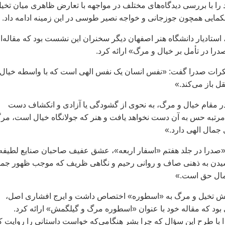
را با بررسی دیدگاه‌های مختلف در مواجهه با تعارض ظاهری میان تخیل
حکمایی همچون جوزجانی و خواجه نصیر طوسی در این زمینه ادامه داد.
استادیار دانشگاه هنر اصفهان دیگر سخنران این نشست بود که مقاله‌ا
صدرا در تأمل بر خیال و مرگ» ارائه کرد.
کرات صدرا گفت: «نفس انسان یک نفس الهی است که با واسطه خیال
ل باز می‌کند.»
ر مقام خیال و مرگ، به نحوی از گشودگی یا آزادی و انکشاف دست
 مرتبه حس به آن دست نخواهد یافت و هنر که جولانگاه خیال است، مر
جمال الهی دارد.»
«صدرا در جلد هفتم «اسفار اربعه»، عشق عفیف صاحبان صنایع لطیفه 
سیدن به ذهنی صاف و روانی رحیم و نگاهی ظریف که موجب ظهور جما
مال حق است.»
 تخیل و مرگ به «اسطوره» اختصاص داشت و ایرج افشاری اصل،
ود که مقاله خود با عنوان «اسطوره مرگ و گیلگمش» ارائه کرد.
با طرح این سؤال که چرا بشر هنگامی‌که خواست داستانی را روایت ک