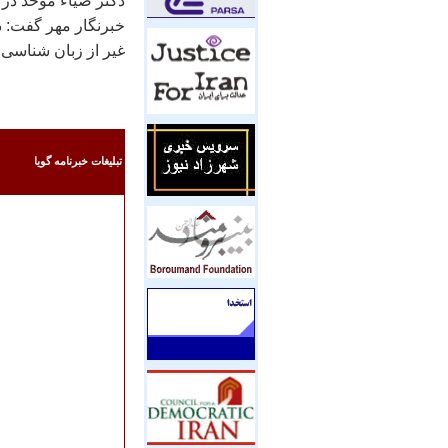
دکتر ضياء موحد در
خبرنگار مهر گفت: د
غير از زبان شناسی 
تبليغات خبرنامه گويا