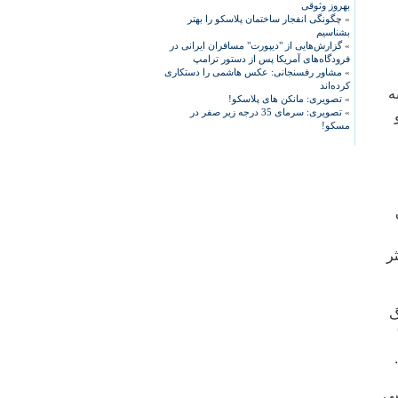
بهروز وثوقی
»
چگونگی انفجار ساختمان پلاسکو را بهتر
بشناسیم
»
گزارش‌هایی از "دیپورت" مسافران ایرانی در
فرودگاه‌های آمریکا پس از دستور ترامپ
»
مشاور رفسنجانی: عکس هاشمی را دستکاری
کرده‌اند
ه
»
تصویری: مانکن های پلاسکو!
»
تصویری: سرمای 35 درجه زیر صفر در
مسکو!
ر
گ
سی