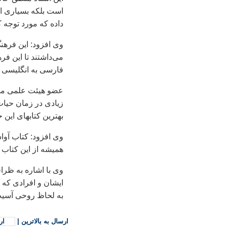
است بلکه بسياری از
داده که مورد توجه ک
وی افزود: اين فرهن
می‌داشتند تا اين ف
فارسی به انگليسی ه
عضو هيئت علمی مؤ
زيادی در زمان حيات 
بهترين کتابهای اين 
وی افزود: کتاب آوا
هميشه از اين کتاب ت
وی با اشاره به ظر
ايشان و افرادی که 
به لحاظ روحی آسيب 
ارسال به بالاترین
|
ار