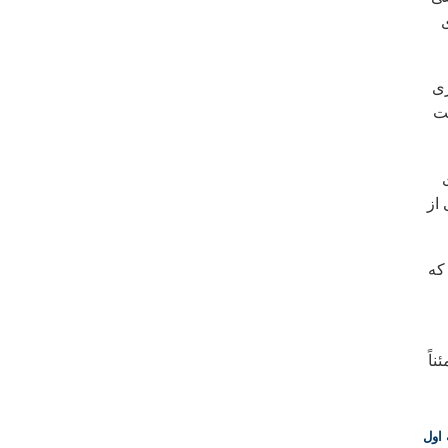
ری
غت
 از
که
اً
اول