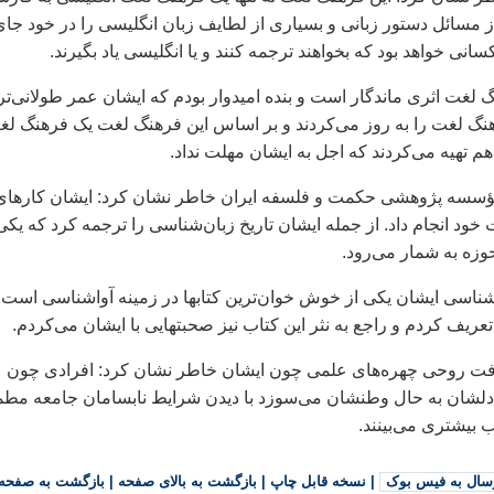
 مسائل دستور زبانی و بسياری از لطايف زبان انگليسی را در خود جای
سانی خواهد بود که بخواهند ترجمه کنند و يا انگليسی ياد بگيرند.
گ لغت اثری ماندگار است و بنده اميدوار بودم که ايشان عمر طولانی‌ت
رهنگ لغت را به روز می‌کردند و بر اساس اين فرهنگ لغت يک فرهنگ ل
م تهيه می‌کردند که اجل به ايشان مهلت نداد.
سسه پژوهشی حکمت و فلسفه ايران خاطر نشان کرد: ايشان کارهای
خود انجام داد. از جمله ايشان تاريخ زبان‌شناسی را ترجمه کرد که يکی
حوزه به شمار می‌رود.
شناسی ايشان يکی از خوش خوان‌ترين کتابها در زمينه آواشناسی است 
عريف کردم و راجع به نثر اين کتاب نيز صحبتهايی با ايشان می‌کردم.
افت روحی چهره‌های علمی چون ايشان خاطر نشان کرد: افرادی چون
دلشان به حال وطنشان می‌سوزد با ديدن شرايط نابسامان جامعه مطمئن
بيشتری می‌بينند.
سال به فیس بوک
|
نسخه قابل چاپ
|
بازگشت به بالای صفحه
|
بازگشت به صفحه 