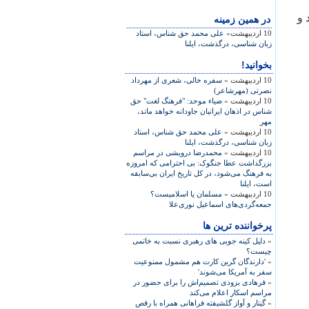
 و
در همين زمينه
10 اردیبهشت»
علی محمد حق شناس، استاد
زبان شناسی، درگذشت، ايلنا
بخوانید!
10 اردیبهشت »
سفره خالی، شعری از مهرداد
نصرتی (مهرشاعر)
10 اردیبهشت »
ضياء موحد: "فرهنگ لغت" حق
شناس در اذهان ايرانيان جاودانه خواهد ماند،
مهر
10 اردیبهشت »
علی محمد حق شناس، استاد
زبان شناسی، درگذشت، ايلنا
10 اردیبهشت »
محمدرضا درويشی در مراسم
بزرگداشت عطا جنگوک: بی احترامی که امروزه
به فرهنگ می‌شود، در کل تاريخ ايران بی‌سابقه
است، ايلنا
10 اردیبهشت »
مسلمان يا اسلاميست؟
جمعه‌گردی‌های اسماعيل نوری‌علا
پرخواننده ترین ها
»
دلیل کینه جویی های رهبری نسبت به خاتمی
چیست؟
»
'دارندگان گرین کارت هم مشمول ممنوعیت
سفر به آمریکا می‌شوند'
»
فرهادی بزودی تصمیم‌اش را برای حضور در
مراسم اسکار اعلام می‌کند
»
گیتار و آواز گلشیفته فراهانی همراه با رقص