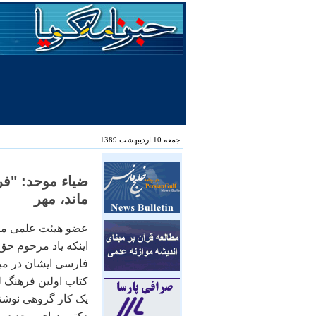
جمعه 10 اردیبهشت 1389
ضياء موحد: "فر
ماند، مهر
عضو هيئت علمی مؤ
اينکه ياد مرحوم ح
فارسی ايشان در ميان
کتاب اولين فرهنگ ل
يک کار گروهی نوشت