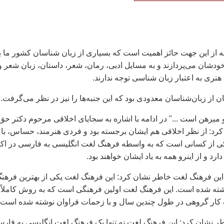
ه از اين جهت حائز اهميت است که بسياری از زبان شناسان کشور ما ب
شان می‌پردازند و به مسايل ادبی، رمان، شعر، داستان، زبان شعر و
نری به اعتبار زبان شناسی توجه ندارند.
 از زبان‌شناسان معدودی بود که اين جنبه‌ها را نيز در نظر می‌گرفت.
 مبرهن است ..." در ادامه با اشاره به سجايای اخلاقی مرحوم دکتر حق
د: از نظر اخلاقی هم ايشان برجسته بود و فردی هنرمند، حساس، با
کی از کسانی است که به واسطه فرهنگ لغت انگليسی به فارسی در اکث
دارد و از اينرو همه به ياد ايشان خواهند بود.
اين فرهنگ لغت خاطر نشان کرد: اين فرهنگ لغت يکی از بهترين فرهن
شته شده است. اين فرهنگ لغت اولين فرهنگی است که به روش کاملاً
ک کار گروهی در طول چندين سال و با زحمات فراوان نوشته شده است.
ر نشان کرد: اين فرهنگ لغت نه تنها يک فرهنگ لغت انگليسی به فار