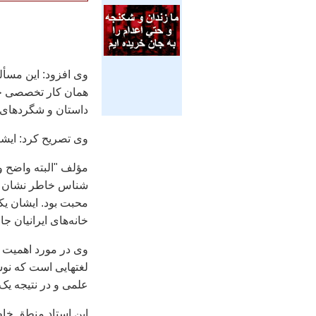
وی افزود: اين مسأل
همان کار تخصصی خود
داستان و شگردهای ه
وی تصريح کرد: ايشان
مؤلف "البته واضح و
شناس خاطر نشان کر
محبت بود. ايشان ي
خانه‌های ايرانيان جا 
وی در مورد اهميت 
لغتهايی است که نو
علمی و در نتيجه ي
اين استاد منطق خاط