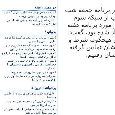
در همين زمينه
در برنامه جمعه شب
1 مرداد»
ماجرای ساخت فیلم وسترنی که قرار
ب از شبکه سوم
بود کیمیایی بسازد، پارس توریسم
25 آذر»
تصاویر ناآرامی‌های پس انتخابات در
مورد برنامه هفته
فیلم کیمیایی، پارسینه
د شده بود، گفت:
بخوانید!
3 مهر »
مردان ایرانی مصرف کننده 12 درصد
ون هیچگونه شرط و
لوازم آرایشی زنانه، مهر
یشان تماس گرفته
3 مهر »
صحبت‌های حذف شده «کیمیایی» در
برنامه «هفت» بعد از یک هفته، خبرآنلاین
شان رفتیم.
3 مهر »
عموپورنگ، امیرمحمد و کودکان ایران و
عراق روی کشتی دوستی، ایسنا
2 مهر »
از حلول روح آقای خمينی در جسم
حجةالاسلام کروبی تا احمدی‌نژاد دشمنان را
غيب کرد
1 مهر »
اول مهر، سالروز تولد محمدرضا
شجريان: شجريان، مردی که سال‌ها آواز ايران
را کفايت می‌کند، ايلنا
پرخواننده ترین ها
»
دلیل کینه جویی های رهبری نسبت به خاتمی
چیست؟
»
'دارندگان گرین کارت هم مشمول ممنوعیت
سفر به آمریکا می‌شوند'
»
فرهادی بزودی تصمیم‌اش را برای حضور در
مراسم اسکار اعلام می‌کند