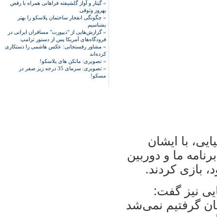
»
گیتار و آواز گلشیفته فراهانی همراه با رقص
بهروز وثوقی
»
چگونگی انفجار ساختمان پلاسکو را بهتر
بشناسیم
»
گزارش‌هایی از "دیپورت" مسافران ایرانی در
فرودگاه‌های آمریکا پس از دستور ترامپ
»
مشاور رفسنجانی: عکس هاشمی را دستکاری
کرده‌اند
»
تصویری: مانکن های پلاسکو!
»
تصویری: سرمای 35 درجه زیر صفر در
مسکو!
ایی، با ایشان
امه ما و دوربین
، بازی کردند.
یی نیز گفت:
شان گرفتیم نمی‌شد