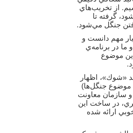
م. از تخريب‌هاي
د، گرفته تا
فتن جنگل مي‌شود.
يار مهم دانست و
 ما در برنامه‌ي
اين موضوع
.
ند «شوك»، اظهار
ا موضوع جنگل‌ها)
و سازمان معاونت
ري، در ساخت اين
خوبي ارائه شده