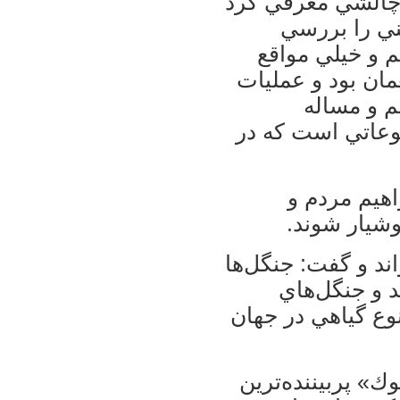
ا چالشي معرفي كرد
ني را بررسي
م و خيلي مواقع
مان بود و عمليات
م و مساله
ضوعاتي است كه در
اهيم مردم و
شيار شوند.
ند و گفت: جنگل‌ها
د و جنگل‌هاي
وع گياهي در جهان
ك» پربيننده‌ترين