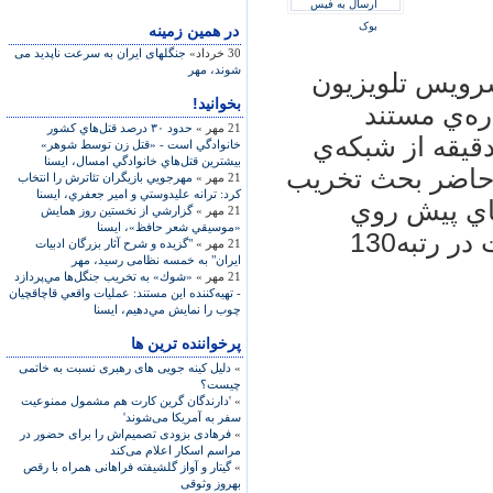
ارسال به فیس
بوک
در همين زمينه
30 خرداد»
جنگلهای ایران به سرعت ناپدید می
شوند، مهر
سرويس تلويزيون
بخوانید!
ره‌ي مستند
21 مهر »
حدود ۳۰ درصد قتل‌هاي كشور
ك» كه پنج‌شنبه‌ها ساعت 22 و 30 دقيقه از شبكه‌ي
خانوادگي است - «قتل زن توسط شوهر»
بيشترين قتل‌هاي خانوادگي امسال، ايسنا
حاضر بحث تخريب
21 مهر »
مهرجويي بازيگران تئاترش را انتخاب
كرد: ترانه عليدوستي و امير جعفري، ايسنا
ي پيش‌ روي
21 مهر »
گزارشي از نخستين روز همايش
«موسيقي شعر حافظ»، ايسنا
جامعه است و ايران از نظر محيط‌زيست در رتبه130
21 مهر »
"گزیده و شرح آثار بزرگان ادبیات
ایران" به خمسه نظامی رسید، مهر
21 مهر »
«شوك» به تخريب جنگل‌ها مي‌پردازد‌
- تهيه‌كننده اين مستند: عمليات واقعي قاچاقچيان
چوب را نمايش مي‌دهيم، ايسنا
پرخواننده ترین ها
»
دلیل کینه جویی های رهبری نسبت به خاتمی
چیست؟
»
'دارندگان گرین کارت هم مشمول ممنوعیت
سفر به آمریکا می‌شوند'
»
فرهادی بزودی تصمیم‌اش را برای حضور در
مراسم اسکار اعلام می‌کند
»
گیتار و آواز گلشیفته فراهانی همراه با رقص
بهروز وثوقی