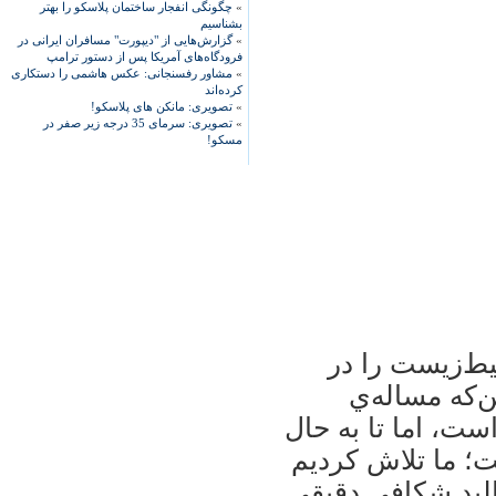
»
چگونگی انفجار ساختمان پلاسکو را بهتر
بشناسیم
»
گزارش‌هایی از "دیپورت" مسافران ایرانی در
فرودگاه‌های آمریکا پس از دستور ترامپ
»
مشاور رفسنجانی: عکس هاشمی را دستکاری
کرده‌اند
»
تصویری: مانکن های پلاسکو!
»
تصویری: سرمای 35 درجه زیر صفر در
مسکو!
ط‌زيست را در
ن‌كه مساله‌ي
ست، اما تا به حال
ت؛ ما تلاش كرديم
البد شكافي دقيقي