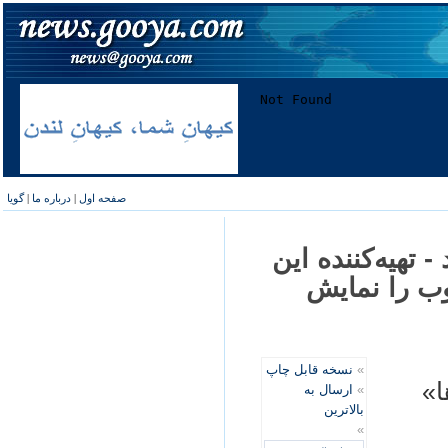
صفحه اول
|
درباره ما
|
گویا
 تهيه‌كننده اين
وب را نمايش
»
نسخه قابل چاپ
ا»
»
ارسال به
بالاترین
»