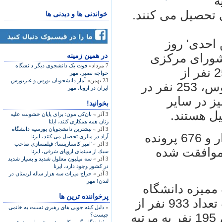
ه
خواندنی ها و دیدنی ها
 احدی' روز
شورای مركزی
در همين زمينه
7 مرداد»
فوت یک دانشجوی دیگر دانشگاه
دانشگاه آزاد اسلامی افزود: همچنین 251 نفر از
خواجه نصیر، مهر
23 بهمن»
آمار دانشجویان بورس و غیربورس
دانشجویان بورسیه این دانشگاه در بلاروس، 253 نفر در
ایران در اروپا، مهر
شگاه آزاد و 245 نفر نیز در سایر
بخوانید!
یل هستند.
3 آذر »
بان‌کی مون: برای پایان خشونت علیه
زنان همه همکاری کنند، ایلنا
3 آذر »
بیشترین دانشجویان بورسیه دانشگاه
وی گفت: درمورد بورس داخل نیز یكهزار و 676 پرونده
آزاد در مالزی تحصیل می كنند، ایرنا
3 آذر »
'امیر كاستاریتسا': فیلمسازی صاحب
 تعداد با بورس 459 نفر موافقت شده
سبك از سینمای اروپای شرقی، ایرنا
3 آذر »
سه میلیون معلول شدید و بسیار شدید
در كشور وجود دارد، ایرنا
3 آذر »
حراج میراث سه هزار ساله لرستان در
لندن! مهر
ممیزه دانشگاه
پرخواننده ترین ها
آزاد اشاره و تصریح كرد كه در این مدت تعداد 933 نفر از
»
دلیل کینه جویی های رهبری نسبت به خاتمی
اعضای هیات علمی به مرتبه استادیاری، 195 نفر به مرتبه
چیست؟