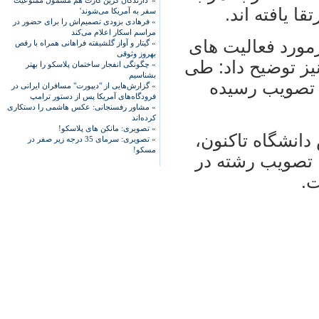
»
'دارندگان گرین کارت هم مشمول ممنوعیت
ا یافته اند.
سفر به آمریکا می‌شوند'
»
فرهادی بزودی تصمیم‌اش را برای حضور در
مراسم اسکار اعلام می‌کند
مورد فعالیت های
»
گیتار و آواز گلشیفته فراهانی همراه با رقص
بهروز وثوقی
ز توضیح داد: طی
»
چگونگی انفجار ساختمان پلاسکو را بهتر
بشناسیم
ار و 382 رشته به تصویب رسیده
»
گزارش‌هایی از "دیپورت" مسافران ایرانی در
فرودگاه‌های آمریکا پس از دستور ترامپ
»
مشاور رفسنجانی: عکس هاشمی را دستکاری
کرده‌اند
»
تصویری: مانکن های پلاسکو!
 دانشگاه تاكنون،
»
تصویری: سرمای 35 درجه زیر صفر در
مسکو!
سیده، تصویب رشته در