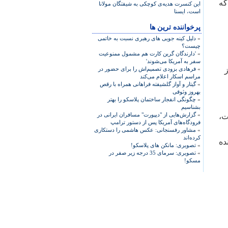
که
اين کنسرت‌ هديه‌ی کوچکی به شيفتگان مولانا
است، ايسنا
پرخواننده ترین ها
»
دلیل کینه جویی های رهبری نسبت به خاتمی
چیست؟
»
'دارندگان گرین کارت هم مشمول ممنوعیت
سفر به آمریکا می‌شوند'
ز
»
فرهادی بزودی تصمیم‌اش را برای حضور در
مراسم اسکار اعلام می‌کند
»
گیتار و آواز گلشیفته فراهانی همراه با رقص
بهروز وثوقی
»
چگونگی انفجار ساختمان پلاسکو را بهتر
بشناسیم
»
گزارش‌هایی از "دیپورت" مسافران ایرانی در
ت،
فرودگاه‌های آمریکا پس از دستور ترامپ
»
مشاور رفسنجانی: عکس هاشمی را دستکاری
کرده‌اند
ده
»
تصویری: مانکن های پلاسکو!
»
تصویری: سرمای 35 درجه زیر صفر در
مسکو!