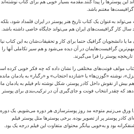
‌اند اين پوسترها را پيدا کنند.مقدمه بسيار خوبی هم برای کتاب نوشته‌اند 
گرافيست‌ها مغتنم باشد.
می‌تواند به‌عنوان يک کتاب تاريخ هنر پوستر در ايران قلمداد شود، بلکه
د سال کار گرافيست‌های ايران هم می‌تواند جايگاه خاصی داشته باشد.
 يا دانشجويان گرافيک حتما برای کار و تحقيقات‌شان به اين کتاب نيا
مهم‌ترين گرافيست‌هايمان در آن ديده می‌شود و هم سير تکاملی آنها را
م تاريخچه پوستر را فرا می‌گيرند.
کتاب مولف فونت‌های مختلفی را نشان داده که چه فکر خوبی کرده اس
ل»، نوشته «گوزن‌ها» يا «شازده احتجاب» و «رگبار» به يادمان مانده
 بيش از نقوش داخل کادر پوستر، شکل نوشته نام فيلم به يادمان مان
هد که چقدر انتخاب فونت و جای‌گيری آن در ترکيب‌بندی برای پوستر
تدا ورق می‌زنيم متوجه مد روز پوسترسازی هر دوره می‌شويم. يک دوره
‌ای کادر پوستر پر از تصوير بوده. برخی پوسترها مثل پوستر فيلم
کرانه بود و به‌خوبی بيانگر محتوای متفاوت اين فيلم درجه يک بود.