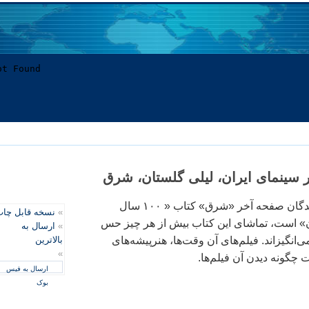
پيشنهاد من به خوانندگان صفحه آخر «شرق» کتاب « ۱۰۰ سال
»
نسخه قابل چا
ن» است، تماشای اين کتاب بيش از هر چيز حس
»
ارسال به
ی‌انگيزاند. فيلم‌های آن وقت‌ها، هنرپيشه‌های
بالاترین
»
 چگونه ديدن آن فيلم‌ها.
ارسال به فیس
بوک