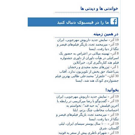
خواندنی ها و دیدنی ها
در همين زمينه
19 آذر»
نمايش جديد داريوش مهرجويی، ايران
19 آذر»
ميرمحمد تجدد بازيگر فيلم‌های قيصر و
تنگنا از دنيا رفت، ايسنا
8 آذر»
تهمينه ميلانی در اعتراض به حضور يک
اسرائيلی در هيأت داوران از داوری جشنواره
فيلم هند کناره‌گيری کرد، خبرآنلاين
1 آذر»
تيزرهای مجيد مجيدی و رخشان
بنی‌اعتماد حق پخش از تلويزيون ندارد، آفتاب
30 آبان»
"علفزار" محمدعلی طالبی بهترين فيلم
جشنواره‌ی کودک هند شد، ايسنا
بخوانید!
19 آذر »
نمايش جديد داريوش مهرجويی، ايران
19 آذر »
گفت‌وگو با رضا ميرکريمی در رابطه با
آخرين فيلمش "يه حبه قند": نخواستم به
احساسات مخاطب چنگ بزنم، ايلنا
19 آذر »
ميرمحمد تجدد بازيگر فيلم‌های قيصر و
تنگنا از دنيا رفت، ايسنا
19 آذر »
۱۰۰ سال پوستر سينمای ايران، ليلی
گلستان، شرق
19 آذر »
شهرام ناظری پيش از سفر به قونيه: