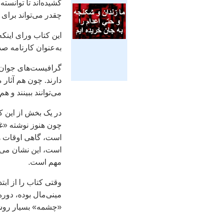
کشيده‌اند تا توانسته
چقدر می‌تواند برای 
اين کتاب ورای اينکه 
به‌عنوان کارنامه ص
گرافيست‌های جوان ما
دارند. چون هم آثار 
می‌توانند ببينند و ه
در يک بخش از اين 
چون هنوز نوشته «غز
است، گاهی اوقات هم
است، اين نشان می‌د
مهم است.
وقتی کتاب را از اب
مينی‌مال بوده، دوره
«چشمه» بسيار روشنف