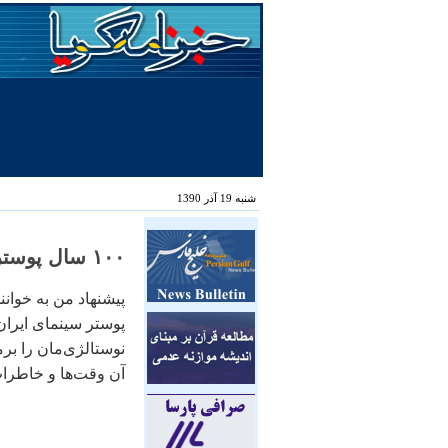
شنبه 19 آذر 1390
۱۰۰ سال پوستر سينمای ايران، ليلی گلستان، شرق
پوستر سينمای ايرا
نوستالژی‌مان را برم
آن وقت‌ها و خاطرات