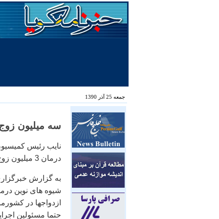
جمعه 25 آذر 1390
سه میلیون زوج ن
نایب رئیس کمیسیون
درمان 3 میلیون زوج نابارور در کشور بودجه خاص داشته باشیم.
به گزارش خبرگزاری 
ازدواجها در کشورما
حتما مسئولین اجرا