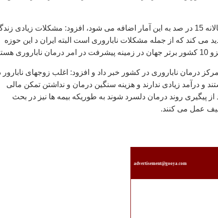
وی با اعلام اینکه سالانه 15 در صد به این آمار اضافه می شود، افزود: مشکلات زیادی زند
ید می کند که از جمله مشکلات ناباروری است البته ایران د این حوزه
روری هستیم.
ایی از وجود 60 مرکز درمان ناباروری در کشور خبر داد و افزود: اغلب زوجهای نابارور 
ستند و درآمد زیادی ندارند و هزینه سنگین درمان و نداشتن تمکن مالی
از پیگیری روند درمان دلسرد شوند به طوریکه بیمه ها نیز در بحث
عیف عمل می کنند.
advertisement@gooya.com