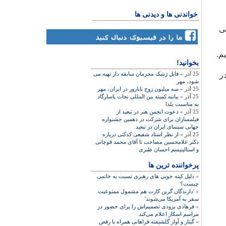
خواندنی ها و دیدنی ها
گی
بخوانید!
در
25 آذر »
فایل ژنتیک مجرمان سابقه دار تهیه می
شود، مهر
25 آذر »
سه میلیون زوج نابارور در ایران، مهر
25 آذر »
بيانيه کميته بين المللی نجات پاسارگاد
به مناسبت يلدا
25 آذر »
دعوت انجمن هنر در تبعيد از
فيلمسازان برای شرکت در دهمين جشنواره
جهانی سينمای ايران در تبعيد
25 آذر »
از نظر استاد شفيعی کدکنی درباره
دکتر غلامحسين مصاحب تا آقای محمد قوچانی
و استالينيسم احسان طبری
پرخواننده ترین ها
»
دلیل کینه جویی های رهبری نسبت به خاتمی
چیست؟
»
'دارندگان گرین کارت هم مشمول ممنوعیت
سفر به آمریکا می‌شوند'
»
فرهادی بزودی تصمیم‌اش را برای حضور در
مراسم اسکار اعلام می‌کند
»
گیتار و آواز گلشیفته فراهانی همراه با رقص