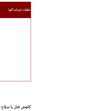
تبليغات خبرنامه گويا
کاهش قتل با سلاح س