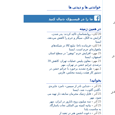
خواندنی ها و دیدنی ها
در همين زمينه
20 آبان»
روانشناسان تاكيد كردند: پدر شدن،
گرايش به الكل، سيگار و جرم را كاهش مي‌دهد،
ایسنا
14 آبان»
فرمانده ناجا: تبليغ كالا در شبكه‌هاي
ماهواره‌اي جرم است، ایسنا
25 مهر»
افزايش جرم "توهين" در سطح استان
ر
اصفهان، ايسنا
21 مهر»
معاون پلیس عملیات تهران: کاهش 39
درصدی جرایم خشن در تهران، مهر
2 مهر»
طرح تشدید برخورد با جرائم خشن در
دستور کار هیئت رئیسه مجلس، فارس
بخوانید!
25 آذر »
«جدايي نادر از سيمين» نامزد جايزه‌ي
«گلدن گلوب» شد، ایسنا
در
25 آذر »
فایل ژنتیک مجرمان سابقه دار تهیه می
شود، مهر
25 آذر »
سه میلیون زوج نابارور در ایران، مهر
25 آذر »
بيانيه کميته بين المللی نجات پاسارگاد
به مناسبت يلدا
25 آذر »
دعوت انجمن هنر در تبعيد از