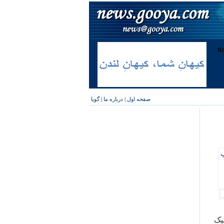
صفحه اول
|
درباره ما
|
گویا
پ
یک