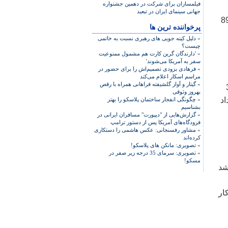
فيلمسازان برای شرکت در دهمين جشنواره
جهانی سينمای ايران در تبعيد
زمونوکسیدکربن نیز بیان کرد: متاسفانه آمار سال 90 نسبت به سال 89
پرخواننده ترین ها
»
دلیل کینه جویی های رهبری نسبت به خاتمی
چیست؟
»
'دارندگان گرین کارت هم مشمول ممنوعیت
سفر به آمریکا می‌شوند'
»
فرهادی بزودی تصمیم‌اش را برای حضور در
مراسم اسکار اعلام می‌کند
»
گیتار و آواز گلشیفته فراهانی همراه با رقص
جاری به 314
بهروز وثوقی
ال تعداد
»
چگونگی انفجار ساختمان پلاسکو را بهتر
بشناسیم
»
گزارش‌هایی از "دیپورت" مسافران ایرانی در
فرودگاه‌های آمریکا پس از دستور ترامپ
»
مشاور رفسنجانی: عکس هاشمی را دستکاری
کرده‌اند
»
تصویری: مانکن های پلاسکو!
»
تصویری: سرمای 35 درجه زیر صفر در
مسکو!
شد
ار