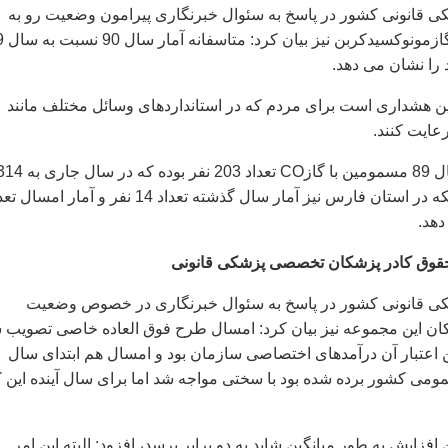
 قانونی کشور در پاسخ به سئوال خبرنگاری پیرامون وضعیت رو به
افزایش مرگهای با گا
ین هشداری است برای مردم که در استانداردهای وسائل مختلف مانند
رعایت کنند.
وی یادآورشد: در سال 89 مسمومین با گازCO تعداد 203 نفر بوده که در سال 
نفر رسیده ضمن اینکه در استان فارس نیز آمار سال گذشته تعداد 14 نفر و آمار امس
حقوق کادر پزشکان تخصصی پزشکی قانونی
ی قانونی کشور در پاسخ به سئوال خبرنگاری در خصوص وضعیت
ن این مجموعه نیز بیان کرد: امسال طرح فوق العاده خاصی تصویب 
 اعتبار آن درآمدهای اختصاصی سازمان بود و امسال هم ابتدای سال
مومی کشور برده شده بود با سختی مواجه شد اما برای سال آینده این ک
ن افزایش به طور میانگین شاید به دو برابر برسد، افزود: البته این امر