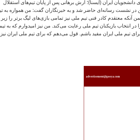
دانشجويان ايران (ايسنا)؛ آرش برهانی پس از پايان تيم‌های استقلال
ن در نشست رسانه‌ای حاضر شد و به خبرنگاران گفت: من همواره به تي
 آنکه معتقدم کادر فنی تيم ملی نيز تمامی بازی‌های ليگ برتر را زير
 در انتخاب بازيکنان تيم ملی رعايت می‌کند. من نيز اميدوارم که به تيم
ی تيم ملی ايران مفيد باشم. قول می‌دهم که برای تيم ملی ايران نيز
advertisement@gooya.com