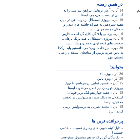
در همين زمينه
م
14 آبان»
آرش برهانی: پيراهن تيم ملی را به
آسانی از دست نمی‌دهم، ايسنا
10 آبان»
پيروزی استقلال بر ذوب آهن در پايان
هفته‌ سيزدهم، به همراه حاشيه های ديدار و
سخنان دو سرمربی، ايسنا
6 آبان»
برهانی با ۹ گل آقای گل است، فارس
6 آبان»
پيروزی استقلال با هت تريک برهانی،
صحبت های قلعه نويی و مديرروستا، ايسنا
30 مهر»
امير قلعه نويی: می دانستيم بايد ازکجا
به پاس ضربه بزنيم، از مدافعان استقلال راضی
نيستم، مهر
بخوانید!
30 آذر »
ويژه بالا
30 آذر »
ويژه پائين
15 آبان »
افشين قطبی: پرسپوليس با چهار
پيروزی قهرمان نيم فصل می‌شود، ايسنا
15 آبان »
هفته چهاردهم ليگ برتر فوتبال؛
استقلال به دنبال صدر، پرسپوليس در تعقيب
مدعيان، ايسنا
15 آبان »
محمد نصرتی به پرسپوليس برمی
گردد، ايرنا
پرخواننده ترین ها
»
دلیل کینه جویی های رهبری نسبت به خاتمی
چیست؟
»
'دارندگان گرین کارت هم مشمول ممنوعیت