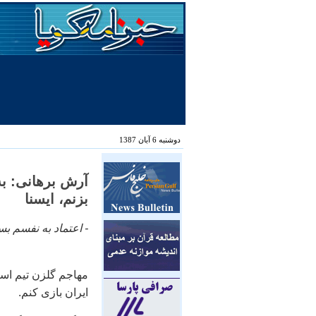
دوشنبه 6 آبان 1387
آرش برهانی: به
بزنم، ايسنا
- اعتماد به نفسم بس
مهاجم گلزن تيم استق
ايران بازی کنم.