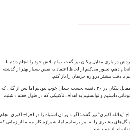
دش در بازی مقابل پيکان نيز گفت: تمام تلاش خود را انجام دادم تا
انجام دهم، تصور می‌کنم از لحاظ اعتماد به نفس بسيار بهتر از گذشته
با دقت بيشتر دروازه حريفان را باز کنم.
وی افزود: در بازی مقابل پيکان در ۲۰ دقيقه نخست چندان خوب نبوديم اما پس از گلی که
 دقيقه طوفانی داشتيم و توانستيم به اهداف تاکتيکی که در طول هفته داشتيم
ج "يدالله اکبری" نيز گفت: اگر داور آن اشتباه را در اخراج اکبری انجام
م گل‌های بيشتری را به ثمر برسانيم اما، شيرازه کار تيم ما از زمانی که
دازه‌ای از هم پاشيد.