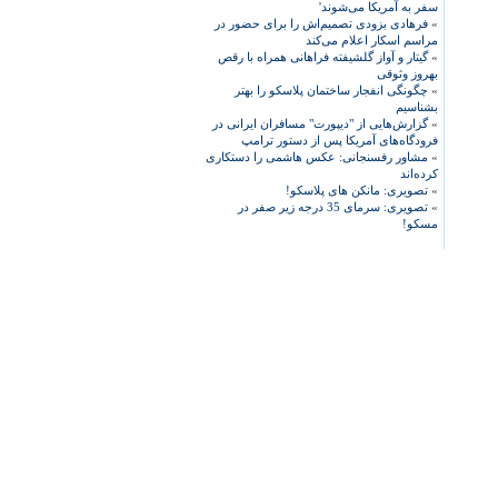
سفر به آمریکا می‌شوند'
»
فرهادی بزودی تصمیم‌اش را برای حضور در
مراسم اسکار اعلام می‌کند
»
گیتار و آواز گلشیفته فراهانی همراه با رقص
بهروز وثوقی
»
چگونگی انفجار ساختمان پلاسکو را بهتر
بشناسیم
»
گزارش‌هایی از "دیپورت" مسافران ایرانی در
فرودگاه‌های آمریکا پس از دستور ترامپ
»
مشاور رفسنجانی: عکس هاشمی را دستکاری
کرده‌اند
»
تصویری: مانکن های پلاسکو!
»
تصویری: سرمای 35 درجه زیر صفر در
مسکو!