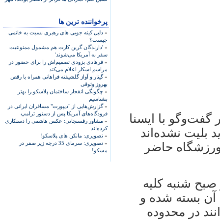
پرخواننده ترین ها
»
دلیل کینه جویی های رهبری نسبت به خاتمی
چیست؟
»
'دارندگان گرین کارت هم مشمول ممنوعیت
سفر به آمریکا می‌شوند'
»
فرهادی بزودی تصمیم‌اش را برای حضور در
مراسم اسکار اعلام می‌کند
»
گیتار و آواز گلشیفته فراهانی همراه با رقص
بهروز وثوقی
»
چگونگی انفجار ساختمان پلاسکو را بهتر
بشناسیم
»
گزارش‌هایی از "دیپورت" مسافران ایرانی در
فرودگاه‌های آمریکا پس از دستور ترامپ
گفت‌وگو با ايسنا
»
مشاور رفسنجانی: عکس هاشمی را دستکاری
کرده‌اند
 بليت نشده‌اند
»
تصویری: مانکن های پلاسکو!
»
تصویری: سرمای 35 درجه زیر صفر در
 ورزشگاه حاضر
مسکو!
 صبح شنبه کليه
 آن بسته شده و
انند در محدوده