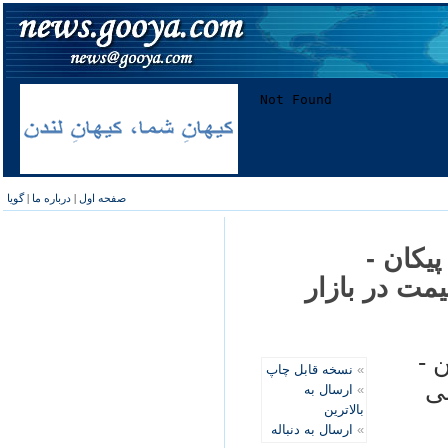
صفحه اول
|
درباره ما
|
گویا
ديدار پيکان -
يت‌ با ۷ برابر قيمت در بازار
ن -
»
نسخه قابل چاپ
ی
»
ارسال به
بالاترین
»
ارسال به دنباله