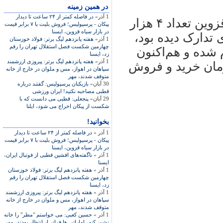
در همين زمينه
1 آذر»
در فاصله‌ کمتر از ۲۴ ساعت تا ديدار
(ايسنا)؛ در حالی که هيات فوتبال شهر قزوين تعداد ۴ هزار
پيکان - پرسپوليس؛ فروش بليت‌ با ۷ برابر قيمت
در بازار سياه قزوين، ايسنا
 بازی تدارک ديده بود،
1 آذر»
هفته پانزدهم ليگ برتر: فولاد خوزستان
چهارمين شکست فصل استقلال تهران را رقم
 شده و هم‌اکنون
زد، ايسنا
1 آذر»
هفته پانزدهم ليگ برتر: پيروزی ارزشمند
 قيمت ۱۰ تا ۱۵ هزار تومان خريد و فروش
سپاهان در اهواز، مس و ملوان در خارج از خانه
متوقف شدند، مهر
30 آبان»
بازيکنان پرسپوليس: گفتند درباره
قطبی مصاحبه نکنيد! ايران ورزشی
29 آبان»
پنجعلی: قطبی می دانست که با
شکست از پيکان اخراج می شود، ايلنا
بخوانید!
1 آذر »
در فاصله‌ کمتر از ۲۴ ساعت تا ديدار
پيکان - پرسپوليس؛ فروش بليت‌ با ۷ برابر قيمت
در بازار سياه قزوين، ايسنا
1 آذر »
ناگفته‌های افشين قطبی از فوتبال ايران،
ايسنا
1 آذر »
هفته پانزدهم ليگ برتر: فولاد خوزستان
چهارمين شکست فصل استقلال تهران را رقم
زد، ايسنا
1 آذر »
هفته پانزدهم ليگ برتر: پيروزی ارزشمند
سپاهان در اهواز، مس و ملوان در خارج از خانه
متوقف شدند، مهر
1 آذر »
حسين کعبی: می خواستم "مطر" را خانه
نشين کنم، اماراتی ها فراتر از انتظار بودند، مهر