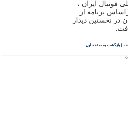
ی فوتبال ايران ،
راساس برنامه از
ن در نخستين ديدار
فت.
حه
|
بازگشت به صفحه اول
Co