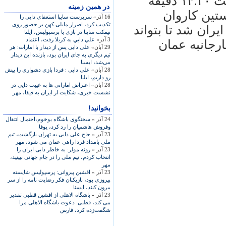
به گزارش خبرنگار مهر، علی دايی ساعت ۱۴:۳۰ دقيقه
در همين زمينه
تين کاروان
16 آذر»
سرپرست سايپا استعفای دايی را
تکذيب کرد، اصرار مايلی کهن بر حضور روی
ايران شد تا بتواند
نيمکت سايپا در بازی با پرسپوليس، ايلنا
3 آذر»
علي دايي به کربلا رفت، اعتماد
ارجانبه عمان
29 آبان»
علی دايی پس از ديدار با امارات: هر
تيم ديگری به جای ايران بود، بازنده اين ديدار
می‌شد، ايسنا
28 آبان»
علی دايی : فردا بازی دشواری را پيش
رو داريم، ايلنا
28 آبان»
اعتراض اماراتی ها به غيبت دايی در
نشست خبری، شکايت از ايران به فيفا، مهر
بخوانید!
24 آذر »
سخنگوی باشگاه بوخوم،احتمال انتقال
وفروش هاشميان را رد کرد، یوفا
23 آذر »
حاج علی دايی به تهران بازگشت، تيم
ملی بامداد فردا راهی عمان می شود، مهر
23 آذر »
روته مولر: به خاطر دايی ايران را
انتخاب کردم، تيم ملی را در جام جهانی ببينيد،
مهر
23 آذر »
افشين پيروانی: پرسپوليس شايسته
پيروزی بود، بازيکنان فکر رضايت نامه را از سر
بيرون کنند، ايسنا
23 آذر »
باشگاه الاهلی از افشين قطبی تقدير
می کند، قطبی: دعوت باشگاه الاهلی مرا
شگفت‌‌زده کرد، فارس