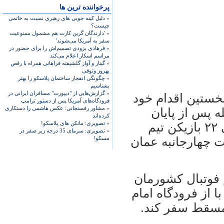
پرخواننده ترین ها
»
دلیل کینه جویی های رهبری نسبت به خاتمی
چیست؟
»
'دارندگان گرین کارت هم مشمول ممنوعیت
سفر به آمریکا می‌شوند'
»
فرهادی بزودی تصمیم‌اش را برای حضور در
مراسم اسکار اعلام می‌کند
»
گیتار و آواز گلشیفته فراهانی همراه با رقص
بهروز وثوقی
»
چگونگی انفجار ساختمان پلاسکو را بهتر
بشناسیم
»
گزارش‌هایی از "دیپورت" مسافران ایرانی در
خستين اقدام خود
فرودگاه‌های آمریکا پس از دستور ترامپ
»
مشاور رفسنجانی: عکس هاشمی را دستکاری
ه پس از پايان
کرده‌اند
»
تصویری: مانکن های پلاسکو!
ديدارهای هفته نوزدهم ليگ برتر، اسامی ۲۲ بازيکن تيم
»
تصویری: سرمای 35 درجه زیر صفر در
 چهارجانبه عمان
مسکو!
 فوتبال کشورمان
 ۴ بامداد فردا با از فرودگاه امام
 مسقط سفر کند.