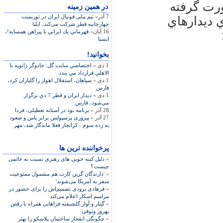
ورت گرفته
در همين زمينه
7 آذر»
تيم ملی فوتبال ايران در تورنمنت
ي ديدارهاي
چهارجانبه قطر شرکت می‌کند، ايلنا
16 آبان»
قهرماني يك ايراني با پيراهن همسايه!،
ايسنا
بخوانید!
1 دی »
اختصاصي سايت گل: جادوگر ژانويه با
الاهلي قرارداد مي بندد
1 دی »
سپاهان، استقلال اهواز را گلباران كرد،
فارس
1 دی »
ديدار ايران و قطر 7 دي برگزار
مي‌شود، فارس
28 آذر »
برنامه نود در آستانه تعطیلی، فردا
27 آذر »
پیروزی پرسپولس برابر پاس و صعود
به رده سوم - کرانچار فعلا ماندگار شد، مهر
پرخواننده ترین ها
»
دلیل کینه جویی های رهبری نسبت به خاتمی
چیست؟
»
'دارندگان گرین کارت هم مشمول ممنوعیت
سفر به آمریکا می‌شوند'
»
فرهادی بزودی تصمیم‌اش را برای حضور در
مراسم اسکار اعلام می‌کند
»
گیتار و آواز گلشیفته فراهانی همراه با رقص
بهروز وثوقی
»
چگونگی انفجار ساختمان پلاسکو را بهتر