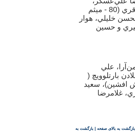
ا علي‌عسگر،
ابراهيم شكوري، عادل كلاه كج، كريم باقري (80 - ميثم
تبي زارع)، محسن خليلي، هوار
بي شيري و حسين
‌آرا، علي
دن بارتلوويچ (
حمدي)، سيامك سرلك (68-آرش افشين)، سعيد
وجيري، غلامرضا
بازگشت به بالای صفحه
|
بازگشت به