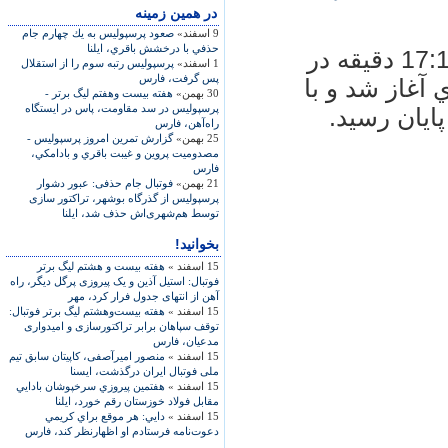
در همين زمينه
9 اسفند»
صعود پرسپوليس به يك چهارم جام
حذفي با درخشش باقري، ايلنا
به گزارش ايلنا، ديدار 2 تيم از ساعت 17:10 دقيقه در
1 اسفند»
پرسپوليس رتبه سوم را از استقلال
پس گرفت، فارس
دي آغاز شد و با
30 بهمن»
هفته بيست‌ وهفتم ليگ برتر -
پرسپوليس در سد مقاومت، پاس در ايستگاه
ايان رسيد.
راه‌آهن، فارس
25 بهمن»
گزارش تمرين امروز پرسپوليس -
مصدوميت پروين و غيبت باقري و بادامكي،
فارس
21 بهمن»
فوتبال جام حذفی: عبور دشوار
پرسپوليس از گذرگاه بوشهر، تراکتور سازی
توسط هم‌شهری‌اش حذف شد، ايلنا
بخوانید!
15 اسفند »
هفته بيست و هشتم ليگ برتر
فوتبال: استيل آذين و يک پيروزی پرگل ديگر، راه
آهن از انتهای جدول فرار کرد، مهر
15 اسفند »
هفته بيست‌وهشتم ليگ برتر فوتبال:
توقف سپاهان برابر تراکتورسازی و اميدواری
مدعيان، فارس
15 اسفند »
منصور اميرآصفی، کاپيتان سابق تيم
ملی فوتبال ايران درگذشت، ايسنا
15 اسفند »
هفتمين پيروزي سرخپوشان بادايي
مقابل فولاد خوزستان رقم خورد، ايلنا
15 اسفند »
دايي: هر موقع براي كريمي
دعوت‌نامه فرستادم او اظهارنظر كند، فارس