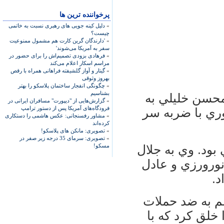
پرخواننده ترین ها
»
دلیل کینه جویی های رهبری نسبت به خاتمی
چیست؟
»
'دارندگان گرین کارت هم مشمول ممنوعیت
سفر به آمریکا می‌شوند'
»
فرهادی بزودی تصمیم‌اش را برای حضور در
مراسم اسکار اعلام می‌کند
»
گیتار و آواز گلشیفته فراهانی همراه با رقص
بهروز وثوقی
»
چگونگی انفجار ساختمان پلاسکو را بهتر
بشناسیم
ر دقيقه 72 توسط محسن خليلي به
»
گزارش‌هایی از "دیپورت" مسافران ایرانی در
فرودگاه‌های آمریکا پس از دستور ترامپ
ري با ضربه‌ سر
»
مشاور رفسنجانی: عکس هاشمی را دستکاری
کرده‌اند
»
تصویری: مانکن های پلاسکو!
»
تصویری: سرمای 35 درجه زیر صفر در
مسکو!
بود. وي به جلال
 نورورزي و عادل
د.
شم به ضد حملات
خلق كرد كه با