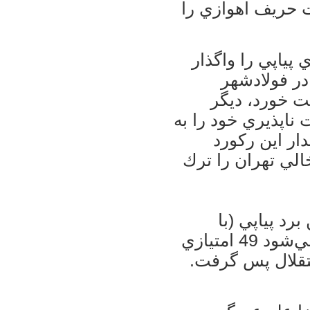
ت حريف اهوازي را
تان پيش از اين بازي 11 بازي پياپي را واگذار
در فولادشهر
 خورد، ديگر
اپذيري خود را به
دار اين ركورد
لي تهران را ترك
رد پياپي (با
احستاب دو ديدار جام حذفي)محسوب مي‌شود 49 امتيازي
ستقلال پس گرفت.