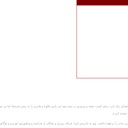
ن زياد دارد، براي كسب نتيجه و پيروزي در نيمه دوم اين بازي مالودا و هانري را به زمين فرستاد اما بي نتي
 بسنده كردند.
 ديدار را برعهده داشت. وي به پاتريس اورا، فرانك ريبري و تولالان از فرانسه و ويكتورينو، لوديرو و لوگانو 