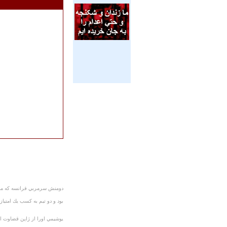
دومنش سرمربي فرانسه كه منتقدا
بود و دو تيم به كسب يك امتياز
يوشيمي اورا از ژاپن قضاوت اين