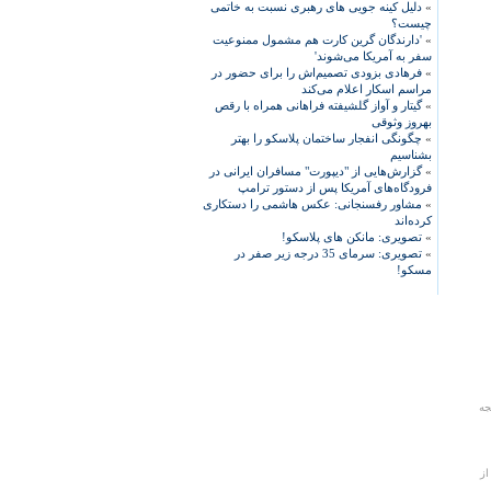
»
دلیل کینه جویی های رهبری نسبت به خاتمی
چیست؟
»
'دارندگان گرین کارت هم مشمول ممنوعیت
سفر به آمریکا می‌شوند'
»
فرهادی بزودی تصمیم‌اش را برای حضور در
مراسم اسکار اعلام می‌کند
»
گیتار و آواز گلشیفته فراهانی همراه با رقص
بهروز وثوقی
»
چگونگی انفجار ساختمان پلاسکو را بهتر
بشناسیم
»
گزارش‌هایی از "دیپورت" مسافران ایرانی در
فرودگاه‌های آمریکا پس از دستور ترامپ
»
مشاور رفسنجانی: عکس هاشمی را دستکاری
کرده‌اند
»
تصویری: مانکن های پلاسکو!
»
تصویری: سرمای 35 درجه زیر صفر در
مسکو!
جه
از