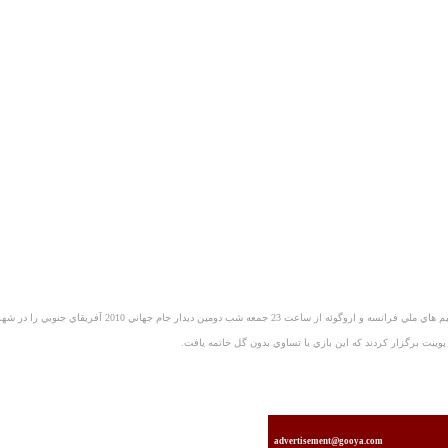
به گزارش خبرگزاري فارس، تيم هاي ملي فرانسه و اروگوئه از ساعت 23 جمعه شب دومين ديدار جام جهاني 2010 آفريقاي جنوبي را در
وينت برگزار كردند كه اين بازي با تساوي بدون گل خاتمه يافت.
advertisement@gooya.com