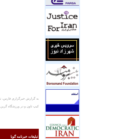
كيپ تاون و در ورزشگاه گرين پ
تبليغات خبرنامه گويا