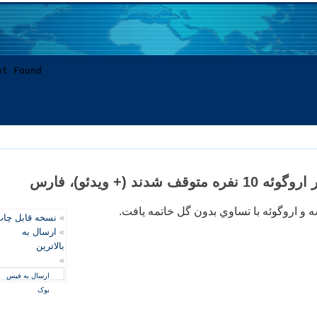
قف شدند (+ ویدئو)، فارس
ه و اروگوئه با تساوي بدون گل خاتمه يافت.
»
نسخه قابل چا
»
ارسال به
بالاترین
»
ارسال به فیس
بوک