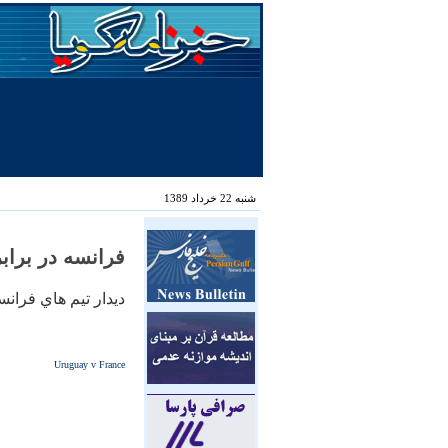
شنبه 22 خرداد 1389
فرانسه در برابر اروگوئه 10 نفره متو
ديدار تيم هاي فرانس
Uruguay v France