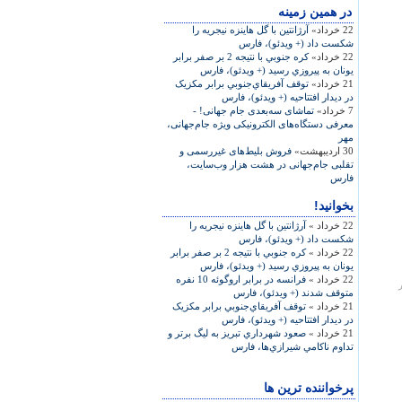
در همين زمينه
22 خرداد»
آرژانتين با گل هاينزه نيجريه را
شكست داد (+ ویدئو)، فارس
22 خرداد»
كره جنوبي با نتيجه 2 بر صفر برابر
يونان به پيروزي رسيد (+ ویدئو)، فارس
21 خرداد»
توقف آفريقاي‌جنوبي برابر مكزيک
در ديدار افتتاحيه (+ ویدئو)، فارس
7 خرداد»
تماشای سه‌بعدی جام جهانی! -
معرفی دستگاه‌های الکترونیکی ویژه جام‌جهانی،
مهر
30 اردیبهشت»
فروش بلیط‌های غیررسمی و
تقلبی جام‌جهانی در هشت هزار وب‌سایت،
فارس
بخوانید!
22 خرداد »
آرژانتين با گل هاينزه نيجريه را
شكست داد (+ ویدئو)، فارس
22 خرداد »
كره جنوبي با نتيجه 2 بر صفر برابر
يونان به پيروزي رسيد (+ ویدئو)، فارس
22 خرداد »
فرانسه در برابر اروگوئه 10 نفره
 شهر
متوقف شدند (+ ویدئو)، فارس
21 خرداد »
توقف آفريقاي‌جنوبي برابر مكزيک
در ديدار افتتاحيه (+ ویدئو)، فارس
21 خرداد »
صعود شهرداري تبريز به ليگ برتر و
تداوم ناكامي شيرازي‌ها، فارس
پرخواننده ترین ها