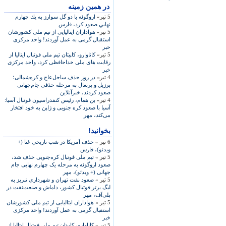
در همين زمينه
5 تیر»
اروگوئه با دو گل سوارز به يك چهارم
نهايي صعود كرد، فارس
5 تیر»
هواداران ايتاليايی از تيم ملی کشورشان
استقبال گرمی به عمل آوردند! واحد مرکزی
خبر
5 تیر»
کاناوارو، کاپيتان تيم ملی فوتبال ايتاليا از
رقابت های ملی خداحافظی کرد، واحد مرکزی
خبر
4 تیر»
در روز حذف ساحل‌عاج و کره‌شمالی؛
برزیل و پرتغال به مرحله حذفی جام‌جهانی
صعود کردند، خبرآنلاين
4 تیر»
بن همام، رئيس کنفدراسيون فوتبال آسيا:
آسيا با صعود کره جنوبی و ژاپن به خود افتخار
می‌کند، مهر
بخوانید!
6 تیر »
حذف آمريكا در شب تاريخي غنا (+
ویدئو)، فارس
5 تیر »
تيم ملی فوتبال کره‌جنوبی حذف شد،
صعود اروگوئه به مرحله يک چهارم نهايی جام
جهانی (+ ویدئو)، مهر
5 تیر »
صعود نفت تهران و شهرداری تبريز به
ليگ برتر فوتبال کشور، داماش و صنعت‌نفت در
پلی‌آف، مهر
5 تیر »
هواداران ايتاليايی از تيم ملی کشورشان
استقبال گرمی به عمل آوردند! واحد مرکزی
خبر
5 تیر »
کاناوارو، کاپيتان تيم ملی فوتبال ايتاليا از