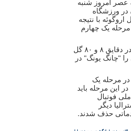
ه عصر امروز شنبه
 در ورزشگاه
 اروگوئه با نتيجه
 مرحله يک چهارم
برای تيم ملی فوتبال اروگوئه " سوارز" در دقايق ۸ و ۸۰ گل
را "چانگ يونگ" در
 در مرحله يک
در اين مرحله بايد
لی فوتبال
راليا ديگر
دماتی حذف شدند.