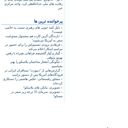
رقابت های ملی خداحافظی کرد، واحد مرکزی
خبر
پرخواننده ترین ها
»
دلیل کینه جویی های رهبری نسبت به خاتمی
چیست؟
»
'دارندگان گرین کارت هم مشمول ممنوعیت
سفر به آمریکا می‌شوند'
»
فرهادی بزودی تصمیم‌اش را برای حضور در
مراسم اسکار اعلام می‌کند
»
گیتار و آواز گلشیفته فراهانی همراه با رقص
بهروز وثوقی
»
چگونگی انفجار ساختمان پلاسکو را بهتر
بشناسیم
»
گزارش‌هایی از "دیپورت" مسافران ایرانی در
فرودگاه‌های آمریکا پس از دستور ترامپ
»
مشاور رفسنجانی: عکس هاشمی را دستکاری
کرده‌اند
»
تصویری: مانکن های پلاسکو!
»
تصویری: سرمای 35 درجه زیر صفر در
مسکو!