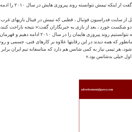
ايلنا : افشين قطبی گفت از اينکه تيمش نتوانسته روند پيروزی هايش در سال ۲۰۱۰ را ادمه
نقل از سايت فدراسيون فوتبال ، قطبی که تيمش در فينال بازيهای غرب
 دو شکست خورد ، بعد از بازی به خبرنگاران گفت:« نتيجه ناراحت کننده
ای بود و متاسفيم که نتوانستيم روند پيروزی هايمان را در سال ۲۰۱۰ ادامه دهيم و قهرمان
مانطور که همه ديدند در اين رقابتها علاوه بر کارهای فنی، جسمی و رو
د، هر تيمی نياز به کمی شانس هم دارد که متاسفانه تيم ايران برابر
 اول خيلی بدشانس بود.»
advertisement@gooya.com