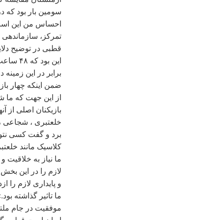
سومين بار بود که در
احساس من اين است 
تمرکز، سازماندهی ت
قطبی در توضيح دلاي
اين بود
برابر در اين زمينه د
از اين جهت که ما شن
بازيکنان اصلی از آنه
خلعتبری ، شجاعی ، غ
برد و گفت کسی نتوا
کلاسيک مانند خلعتب
ما نياز به خلاقيت و
لازم را در اين بخش 
و پايداری لازم را ا
ما تاثير گذاشته بود.
موفقيت در جام ملته