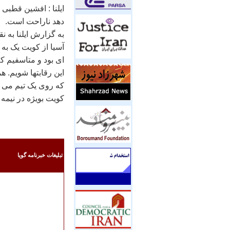
دهد ناراحت است.
به گزارش ايلنا به 
آسيا از کويت يک به
اين رقابتها شويم. ه
که روی يک تيم می شو
کويت بويژه در نيمه
تبليغات خبرنامه گويا