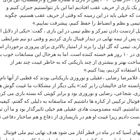
 يک بازی از حريف عقب افتاديم اما اين بار نتوانستيم جبران کنيم و
که خيلی بايد در اين زمينه که وقتی از حريف عقب هستيم، چگونه
يمی و نظم و انضباط را حفظ کنيم، پيشرفت نماييم.»
ل ازدست دادن تمرکز و نظم تيمی در اين بازی ، گفت: «يکی از دلايل ا
 که ۴۸ ساعت پس از نيمه نهايی در ديدار فينال بازی کرديم و وقتی دو تيم شرايطی
ارند، تيمی که گل اول را بزند از امتياز بالاتری برای پيروزی برخوردار 
ضمن اينکه چهار بازی در ۱۰ روز هم خسته کننده است. اما به هرحال اين مسابقات خوب ب
اخت بهتر و بيشتری از چند بازيکنی که به خاطر غيبت چند نفر از
ا استفاده کرديم، پيدا کنيم.»
لامرضا رضايی ،عقيلی و نوروزی بازيکنانی بودند که قطبی از آنها نام
نسته جای خاليشان را پر کند:« يکی ديگر از مشکلات ما غيبت گوش ه
ری، شجاعی، رضايی و نوروزی بود و برابر کويتی که بسته بازی می کرد
 فوتبال ترکيبی از کناره ها داشتيم که متاسفانه به دليلی که گفتم، کيفي
نداشتيم. البته مصدوميت هادی عقيلی هم خيلی تاثيرگذار بود و ما آن ث
زدست داديم زيرا غيبت او هم در بازيسازی از دفاع و هم ساختار دفاعی ت
»
ای آسيا که در ماه در قطر آغاز می شود هدف نهايی تيم ملی فوتبال