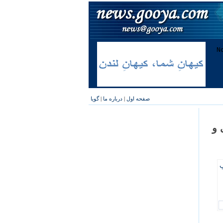
صفحه اول
|
درباره ما
|
گویا
 و
پ