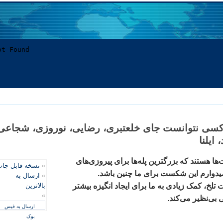
سی نتوانست جای خلعتبری، رضايی، نوروزی، شجاعی
 ايلنا
 هستند که بزرگترين پله‌ها برای پيروزی‌های
»
نسخه قابل چا
اميدوارم اين شکست برای ما چنين باشد.
»
ارسال به
تلخ، کمک زيادی به ما برای ايجاد انگيزه بيشتر
بالاترین
»
 بی‌نظير می‌کند.
ارسال به فیس
بوک