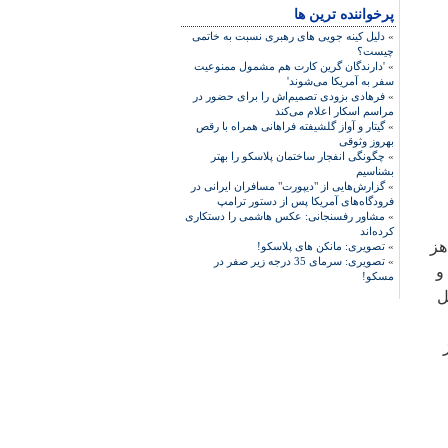
پرخواننده ترین ها
»
دلیل کینه جویی های رهبری نسبت به خاتمی
چیست؟
»
'دارندگان گرین کارت هم مشمول ممنوعیت
سفر به آمریکا می‌شوند'
»
فرهادی بزودی تصمیم‌اش را برای حضور در
مراسم اسکار اعلام می‌کند
»
گیتار و آواز گلشیفته فراهانی همراه با رقص
بهروز وثوقی
»
چگونگی انفجار ساختمان پلاسکو را بهتر
بشناسیم
»
گزارش‌هایی از "دیپورت" مسافران ایرانی در
فرودگاه‌های آمریکا پس از دستور ترامپ
»
مشاور رفسنجانی: عکس هاشمی را دستکاری
کرده‌اند
هز
»
تصویری: مانکن های پلاسکو!
»
تصویری: سرمای 35 درجه زیر صفر در
و
مسکو!
ل