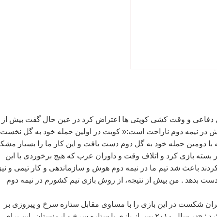
 دفاعی و وقت کشی کويتی ها اعتراض کرد در عين حال گفت بيش از 
ش در نيمه دوم ناراحت است:« کويت در اولين حمله خود به گل نخست 
ه با دومين حمله خود به گل دوم دست يافت و اين کار ما را بسيار مشک
ر بسته بازی کرد و اتلاف وقت و داوران عرب که هيچ برخوردی با اين
ند باعث شد تيم ما در نيمه دوم هوش و سازماندهی و کار تيمی و نيز
دست بدهد . من بيش از نتيجه، از روش بازی تيم کشورم در نيمه دوم
ان شکست در اين بازی را با مساوی مقابل ستاره سرخ و پيروزی بر
ارمنستان مقايسه کرد : «در سال ۲۰۱۰ پس از بازی با ستاره سرخ و ارمنستان، اين برای