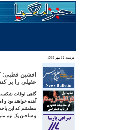
دوشنبه 12 مهر 1389
افشين قطبی: ک
عقيلی را پر کند،
گاهی اوقات شکست‌ها
آينده خواهند بود و 
مطمئنم که اين باخت 
و ساختن يک تيم ملی