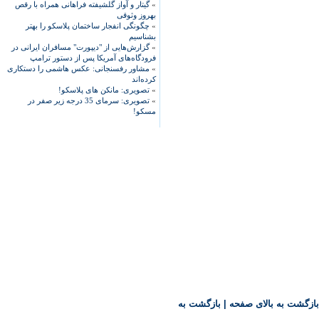
»
گیتار و آواز گلشیفته فراهانی همراه با رقص
بهروز وثوقی
»
چگونگی انفجار ساختمان پلاسکو را بهتر
بشناسیم
»
گزارش‌هایی از "دیپورت" مسافران ایرانی در
فرودگاه‌های آمریکا پس از دستور ترامپ
»
مشاور رفسنجانی: عکس هاشمی را دستکاری
کرده‌اند
»
تصویری: مانکن های پلاسکو!
»
تصویری: سرمای 35 درجه زیر صفر در
مسکو!
بازگشت به بالای صفحه
|
بازگشت به