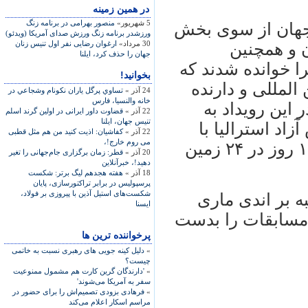
در همين زمينه
5 شهریور»
منصور بهرامی در برنامه زنگ
اول تنیس جهان از سوی بخش
ورزشدر برنامه زنگ ورزش صدای آمریکا (ویدئو)
30 مرداد»
ارغوان رضایی نفر اول تنیس زنان
 و همچنین
جهان را حذف کرد، ایلنا
ا خوانده شدند که
بخوانید!
المللی و دارنده
24 آذر »
تساوي پرگل ياران نكونام وشجاعي در
خانه والنسيا، فارس
 این رویداد به
22 آذر »
قضاوت داور ایرانی در اولین گرند اسلم
تنیس جهان، ایلنا
د استرالیا با
22 آذر »
کفاشیان: اذیت کنید من هم مثل قطبی
می روم خارج!،
سقف جایزه ۱۲ میلیون دلار و به مدت ۱۴ روز در ۲۴ زمین
20 آذر »
قطر: زمان برگزاری جام‌جهانی را تغیر
دهید!، خبرآنلاین
18 آذر »
هفته هجدهم ليگ برتر: شکست
پرسپوليس در برابر تراکتورسازی، پايان
شکست‌های استيل آذين با پيروزی بر فولاد،
 غلبه بر اندی ماری
ايسنا
ن مسابقات را بدست
پرخواننده ترین ها
»
دلیل کینه جویی های رهبری نسبت به خاتمی
چیست؟
»
'دارندگان گرین کارت هم مشمول ممنوعیت
سفر به آمریکا می‌شوند'
»
فرهادی بزودی تصمیم‌اش را برای حضور در
مراسم اسکار اعلام می‌کند