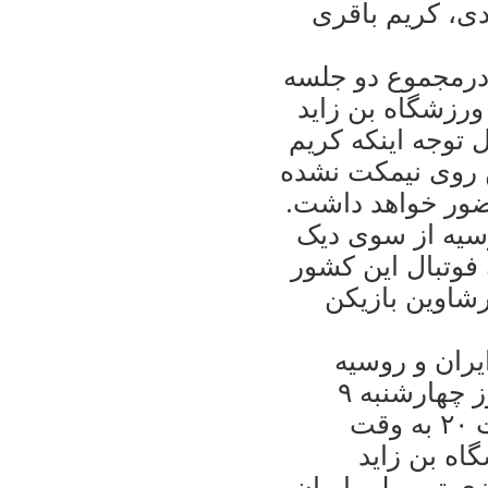
ی، کريم باقری
 درمجموع دو جلسه
رزشگاه بن زايد
ل توجه اينکه کريم
ن روی نيمکت نشده
ضور خواهد داشت.
وسيه از سوی ديک
فوتبال اين کشور
رشاوين بازيکن
يران و روسيه
ديدار دوستانه تيم های ملی دو کشور روز چهارشنبه ۹
فوريه ۲۰۱۱ برابر با ۲۰ بهمن ۸۹ –ساعت ۲۰ به وقت
ورزشگاه بن زايد
زی تيم ملی ايران