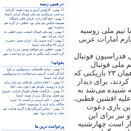
در همين زمينه
14 بهمن»
کارلوس کرش و روژه لومه: کارنامه
دو نامزد مربيگری تيم ملی فوتبال ايران، ايسنا
5 بهمن»
فتح الله زاده: بازيکن فلان باشگاه
هميشه فيکس تيم ملی بود، قطبی دل گربه هم
نداشت! مهر
با تيم ملی روسيه
3 بهمن»
تيم ملی فوتبال امشب بدون قطبی به
ايران می‌آيد، مهر
 ماه با ۲۳ بازيکن عازم امارات عربی
2 بهمن»
کره جنوبی يک - ايران صفر؛ حسرت
ايران ‌٣٩ ساله شد، ايسنا
1 بهمن»
قطبی: می‌خواهم دومين برد را برابر
کره کسب کنم، پنالتی به ضرر دو تيم است، مهر
ی فدراسيون فوتبال
بخوانید!
 ملی فوتبال
15 بهمن »
وحيد هاشميان: پرسپوليس در اوج
ايران و با هماهنگی فدراسيون فوتبال، همان ۲۳ بازيکنی که
آمادگی است، کريمی می‌خواست به پرسپوليس
کمک کند، ايسنا
کردند، برای ديدار
15 بهمن »
اعلام اسامی بازيکنان تيم ملی برای
بازی با روسيه، نکونام هم دعوت شد، ايلنا
ته شنيده می‌شد به
15 بهمن »
بازگشت هيجان فوتبال ايرانی، شروع
نيم فصل دوم ليگ برتر از شنبه، ايسنا
 عليه افشين قطبی،
15 بهمن »
علی کريمی در ليست ۱۸ نفره
شالکه برای بازی با دورتموند، انتخاب
اين بازی دعوت
15 بهمن »
تماس آمریکایی‌ها با گزینه هدایت تیم
ملی/ به ایران نرو!، مهر
 نيز برای اين
ار است چهارشنبه
پرخواننده ترین ها