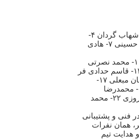
۱- مهدی رحمتی ۲- ابراهيم ميرزاپور ۳- شهاب گردان ۴-
خسرو حيدری ۵- فرشيد طالبی ۶- جلال حسينی ۷- هادی
۸- احسان حاجی صفی ۹- محسن بنگر ۱۰- محمد نصرتی
۱۱- جواد نکونام ۱۲- آندرانيک تيموريان ۱۳- قاسم حدادی فر
۱۴- محمد نوری ۱۵- پژمان نوری ۱۶- ايمان مبعلی ۱۷-
غلامرضا رضايی ۱۸- مسعود شجاعی ۱۹- محمدرضا
خلعتبری ۲- کريم انصاريفرد ۲۱- رضا نوروزی ۲۲- محمد
ر فنی و پشتيبانی
ر، همان نفرات
و هدايت تيم