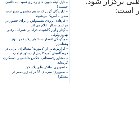
ظبی برگزار شود.
»
دلیل کینه جویی های رهبری نسبت به خاتمی
چیست؟
ر است:
»
'دارندگان گرین کارت هم مشمول ممنوعیت
سفر به آمریکا می‌شوند'
»
فرهادی بزودی تصمیم‌اش را برای حضور در
مراسم اسکار اعلام می‌کند
»
گیتار و آواز گلشیفته فراهانی همراه با رقص
بهروز وثوقی
»
چگونگی انفجار ساختمان پلاسکو را بهتر
بشناسیم
»
گزارش‌هایی از "دیپورت" مسافران ایرانی در
فرودگاه‌های آمریکا پس از دستور ترامپ
»
مشاور رفسنجانی: عکس هاشمی را دستکاری
کرده‌اند
»
تصویری: مانکن های پلاسکو!
»
تصویری: سرمای 35 درجه زیر صفر در
مسکو!