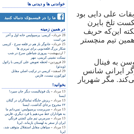
خواندنی ها و دیدنی ها
بقات علی دایی بود
 سال1999 شاهد شکست تلخ بایرن
در همين زمينه
نی بود. نکته این‌که حریف
28 خرداد»
کریمی: پرسپولیس خانه اول و آخر
تیمی‌های کریمی در راه فینال 2011 همین تیم منچستر
من است
25 خرداد»
جادوگر باز هم در قلعه سرخ - کریمی
شکار بزرگ قلعه‌نویی برای تبریزی ها
7 اردیبهشت»
پیروزی شیاطین سرخ در شب
نیمکت نشینی کریمی، مهر
سن به فینال
20 فروردین»
لحظه تعویض علی کریمی با رائول
(ویدئو)
گر ایرانی شانس
29 اسفند»
كريمي در تركيب اصلي مقابل
لوركوزن نيست، فارس
ی‌کند. مگر شهریار
بخوانید!
13 مرداد »
یک فوتباليست ‌دیگر جان سپرد!
ایسنا
13 مرداد »
ريزش جايگاه تماشاگران در گيلان
۶۲ مجروح برجاي گذاشت، ایسنا
13 مرداد »
سرپرست پرسپولیس: نمي‌دانم ما
به هواداران خط مي‌دهيم يا فرد ديگري، فارس
13 مرداد »
سرمربي تيم ملي كشتي فرنگي
ايران از سفر به لهستان بازماند، ایرنا
13 مرداد »
سپاهان مقابل استقلال متوقف شد،
ایرنا