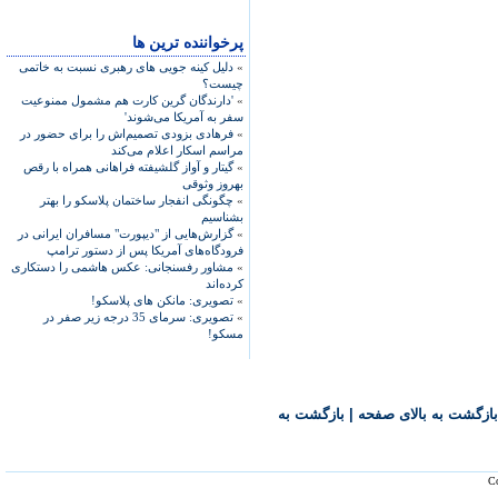
پرخواننده ترین ها
»
دلیل کینه جویی های رهبری نسبت به خاتمی
چیست؟
»
'دارندگان گرین کارت هم مشمول ممنوعیت
سفر به آمریکا می‌شوند'
»
فرهادی بزودی تصمیم‌اش را برای حضور در
مراسم اسکار اعلام می‌کند
»
گیتار و آواز گلشیفته فراهانی همراه با رقص
بهروز وثوقی
»
چگونگی انفجار ساختمان پلاسکو را بهتر
بشناسیم
»
گزارش‌هایی از "دیپورت" مسافران ایرانی در
فرودگاه‌های آمریکا پس از دستور ترامپ
»
مشاور رفسنجانی: عکس هاشمی را دستکاری
کرده‌اند
»
تصویری: مانکن های پلاسکو!
»
تصویری: سرمای 35 درجه زیر صفر در
مسکو!
بازگشت به بالای صفحه
|
بازگشت به
Co