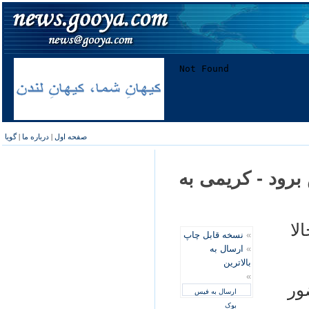
صفحه اول
|
درباره ما
|
گویا
 برود - کریمی به
ا حالا
»
نسخه قابل چاپ
»
ارسال به
بالاترین
»
ور
ارسال به فیس
بوک