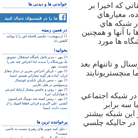
تي كه اخيرا بر
خواندنی ها و دیدنی ها
ه، معيارهاي
در شبكه هاي
در همين زمينه
با آنها و همچنين
11 اردیبهشت»
چلسی فاصله اش را با یونایتد
گاه ها مورد
کاهش داد
بخوانید!
23 مهر »
مدیرعامل باشگاه استقلال: تشویق
ال و تاتنهام بعد
یک ورزشگاه را ندیدند اما اعتراض چند نفر را
شنیدند، مهر
 منچستريونايتد
23 مهر »
بازيكن اخراجي بحرين در ديدار مقابل
ايران: آماده هر گونه مجازاتي هستم، ایسنا
23 مهر »
حبس بازیکن تایلندی فوتسال
پرسپولیس در هتل، فارس
23 مهر »
روني و چلسي پيشتاز ارتباط اينترنتي
ش در شبكه اجتماعي
با هواداران، ایرنا
23 مهر »
رييس كميته ضد دوپينگ فدراسيون
تقريبا سه برابر
كشتي: علي اكبري و قرباني قطعا المپيك را از
دست دادند، ایسنا
اين شبكه بيشتر
 در حاليكه چلسي
پرخواننده ترین ها
»
دلیل کینه جویی های رهبری نسبت به خاتمی
چیست؟