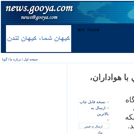
صفحه اول
|
درباره ما
|
گویا
با هواداران،
اه
»
نسخه قابل چاپ
»
ارسال به
بالاترین
كه
»
د.
ارسال به فیس
بوک