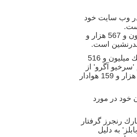
ر وب سايت خود
ست.
در بين بازيكنان نيز وين روني با يك ميليون و 567 هزار و
بعد از او 'ريو فرديناند' هم تيمي اش با يك ميليون و 516
سوم 'سرخيو آگرو' از
منچسترسيتي است كه يك ميليون و 23 هزار و 159 هوادار
ن خود در مورد
ارك رنجرز گرفتار
بلز' به دليل