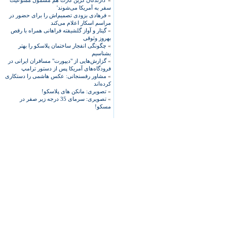
»
'دارندگان گرین کارت هم مشمول ممنوعیت
سفر به آمریکا می‌شوند'
»
فرهادی بزودی تصمیم‌اش را برای حضور در
مراسم اسکار اعلام می‌کند
»
گیتار و آواز گلشیفته فراهانی همراه با رقص
بهروز وثوقی
»
چگونگی انفجار ساختمان پلاسکو را بهتر
بشناسیم
»
گزارش‌هایی از "دیپورت" مسافران ایرانی در
فرودگاه‌های آمریکا پس از دستور ترامپ
»
مشاور رفسنجانی: عکس هاشمی را دستکاری
کرده‌اند
»
تصویری: مانکن های پلاسکو!
»
تصویری: سرمای 35 درجه زیر صفر در
مسکو!