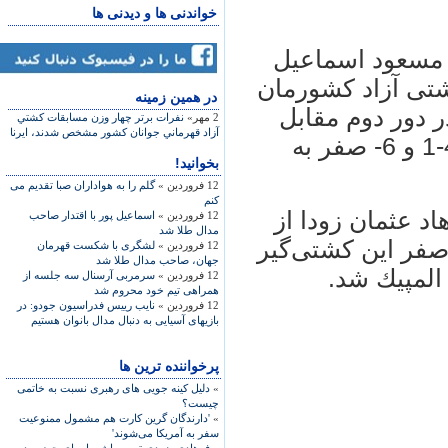
خواندنی ها و دیدنی ها
 مسعود اسماعیل
تیم ملی كشتی آزاد كشورمان
در همين زمينه
 دور دوم مقابل
2 مهر»
نفرات برتر چهار وزن مسابقات كشتي
آزاد قهرماني جوانان كشور مشخص شدند، ایرنا
شان دونگ از چین در دو تایم و با نتایج 4-1 و 6- صفر به
بخوانید!
12 فروردین »
گلم را به هواداران صبا تقدیم می
کنم
د عثمان زودا از
12 فروردین »
اسماعیل پور با اقتدار صاحب
مدال طلا شد
ستان رفت و با نتایج 1- صفر و 2- صفر این كشتی‌گیر
12 فروردین »
لشگری با شكست قهرمان
جهان، صاحب مدال طلا شد
لمپیك شد.
12 فروردین »
سرمربی آرسنال سه جلسه از
همراهی تیم خود محروم شد
12 فروردین »
نایب رییس فدراسیون جودو: در
بازیهای آسیایی به دنبال مدال بانوان هستیم
پرخواننده ترین ها
»
دلیل کینه جویی های رهبری نسبت به خاتمی
چیست؟
»
'دارندگان گرین کارت هم مشمول ممنوعیت
سفر به آمریکا می‌شوند'