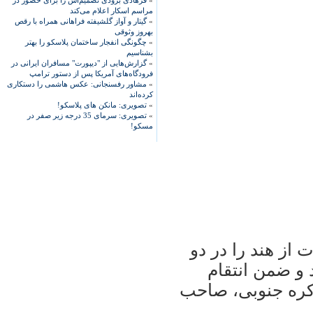
»
فرهادی بزودی تصمیم‌اش را برای حضور در
مراسم اسکار اعلام می‌کند
»
گیتار و آواز گلشیفته فراهانی همراه با رقص
بهروز وثوقی
»
چگونگی انفجار ساختمان پلاسکو را بهتر
بشناسیم
»
گزارش‌هایی از "دیپورت" مسافران ایرانی در
فرودگاه‌های آمریکا پس از دستور ترامپ
»
مشاور رفسنجانی: عکس هاشمی را دستکاری
کرده‌اند
»
تصویری: مانکن های پلاسکو!
»
تصویری: سرمای 35 درجه زیر صفر در
مسکو!
 از هند را در دو
 شكست داد و ضمن انتقام
 كره جنوبی، صاحب